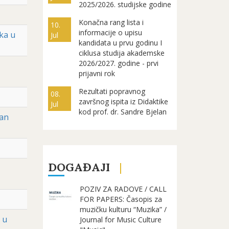
2025/2026. studijske godine
Konačna rang lista i
10.
informacije o upisu
ka u
Jul
kandidata u prvu godinu I
ciklusa studija akademske
2026/2027. godine - prvi
prijavni rok
Rezultati popravnog
08.
završnog ispita iz Didaktike
Jul
kod prof. dr. Sandre Bjelan
nan
DOGAĐAJI
I
POZIV ZA RADOVE / CALL
FOR PAPERS: Časopis za
muzičku kulturu “Muzika” /
 u
Journal for Music Culture