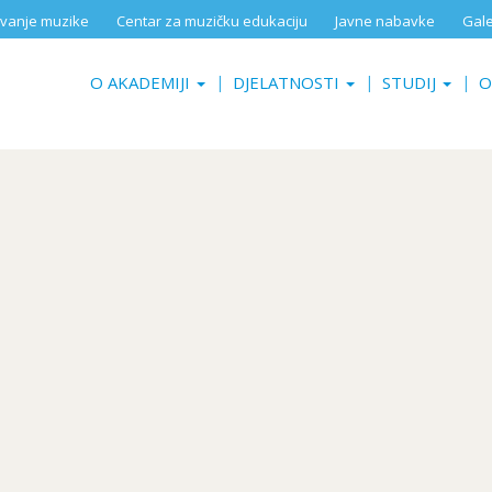
aživanje muzike
Centar za muzičku edukaciju
Javne nabavke
Gale
O AKADEMIJI
DJELATNOSTI
STUDIJ
O