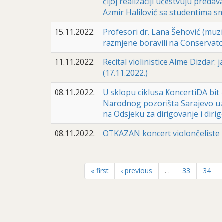
čijoj realizaciji učestvuju pred
Azmir Halilović sa studentima 
15.11.2022.
Profesori dr. Lana Šehović (muzi
razmjene boravili na Conservator
11.11.2022.
Recital violinistice Alme Dizdar
(17.11.2022.)
08.11.2022.
U sklopu ciklusa KoncertiDA bit 
Narodnog pozorišta Sarajevo uz
na Odsjeku za dirigovanje i diri
08.11.2022.
OTKAZAN koncert violončeliste Ad
« first
‹ previous
…
33
34