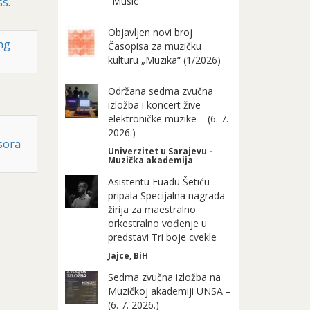
ss.
"Music"
Objavljen novi broj
ing
Časopisa za muzičku
kulturu „Muzika“ (1/2026)
Održana sedma zvučna
izložba i koncert žive
elektroničke muzike – (6. 7.
2026.)
sora
Univerzitet u Sarajevu -
Muzička akademija
Asistentu Fuadu Šetiću
pripala Specijalna nagrada
žirija za maestralno
orkestralno vođenje u
predstavi Tri boje cvekle
Jajce, BiH
Sedma zvučna izložba na
Muzičkoj akademiji UNSA –
(6. 7. 2026.)