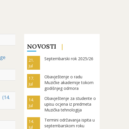
NOVOSTI
dge
Septembarski rok 2025/26
21.
Jul
Obavještenje o radu
17.
Muzičke akademije tokom
Jul
godišnjeg odmora
 (14.
Obavještenje za studente o
14.
upisu ocjena iz predmeta
Jul
Muzička tehnologija
Termini održavanja ispita u
14.
septembarskom roku
Jul