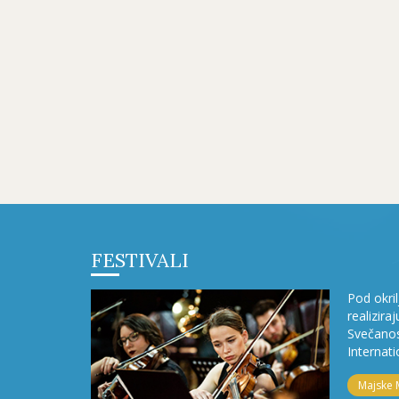
FESTIVALI
Pod okri
realizira
Svečanos
Internati
Majske 