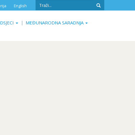
Search
rija
English
form
Search
DSJECI
MEĐUNARODNA SARADNJA