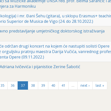
avači sa Muzičke akademije UNSA red. prof. Belma Šarančić i a
smjera za Harmoniku
kologija) i mr. Đani Šehu (gitara), u sklopu Erasmus+ teach
io Superior de Musica de Vigo (24. do 28.10.2022.)
: javno predstavljanje umjetničkog doktorskog istraživanja
će održan drugi koncert na kojem će nastupiti solisti Opere
 orguljsku pratnju maestra Darija Vučića, vanrednog profe
genta Opere (09.11.2022.)
riana Ivičevića i pijanistice Zerine Šabotić
35
36
37
38
39
40
41
…
next ›
last »