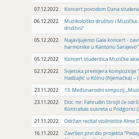
07.12.2022.
Koncert povodom Dana studenat
06.12.2022.
Muzikološko društvo i Muzička 
društvu“
05.12.2022.
Najavljujemo Gala koncert - zav
harmonike u Kantonu Sarajevo" –
05.12.2022.
Koncert studentica Muzičke akad
02.12.2022.
Svjetska premijera kompozicije
Hadžajlić u Kölnu (Njemačka) – (
23.11.2022.
13. Međunarodni simpozij „Muz
23.11.2022.
Doc. mr. Fahrudin Strojil će odr
Kontrabas susreta u Podgorici (2
21.11.2022.
Održan recital violinistice Alme 
16.11.2022.
Završen prvi dio projekta "Ped