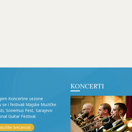
KONCERTI
ljem Koncertne sezone
ju se i festivali Majske Muzičke
ti, Sonemus Fest, Sarajevo
onal Guitar Festival.
Muzičke Svečanosti