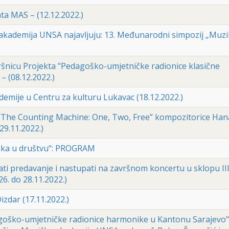
a MAS – (12.12.2022.)
akademija UNSA najavljuju: 13. Međunarodni simpozij „Muzi
ršnicu Projekta "Pedagoško-umjetničke radionice klasične
 (08.12.2022.)
emije u Centru za kulturu Lukavac (18.12.2022.)
 “The Counting Machine: One, Two, Free” kompozitorice Ha
29.11.2022.)
ika u društvu“: PROGRAM
žati predavanje i nastupati na završnom koncertu u sklopu II
6. do 28.11.2022.)
Dizdar (17.11.2022.)
agoško-umjetničke radionice harmonike u Kantonu Sarajevo"