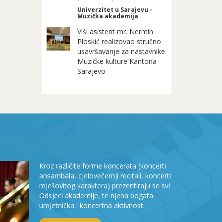
Univerzitet u Sarajevu -
Muzička akademija
Viši asistent mr. Nermin
Ploskić realizovao stručno
usavršavanje za nastavnike
Muzičke kulture Kantona
Sarajevo
Kroz različite forme koncerata (koncerti
ansambala, cjelovečernji recitali, koncerti
mješovitog karaktera) prezentiraju se svi
Odsjeci akademije, te njena bogata
umjetnička i koncertna aktivnost.