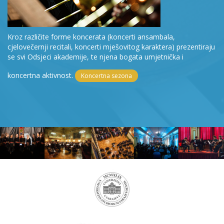
Kroz različite forme koncerata (koncerti ansambala,
cjelovečernji recitali, koncerti mješovitog karaktera) prezentiraju
se svi Odsjeci akademije, te njena bogata umjetnička i
koncertna aktivnost.
Koncertna sezona