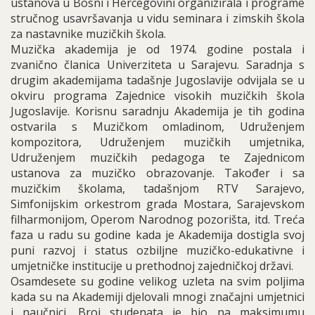
ustanova u Bosni i Hercegovini organizirala i programe
stručnog usavršavanja u vidu seminara i zimskih škola
za nastavnike muzičkih škola.
Muzička akademija je od 1974. godine postala i
zvanično članica Univerziteta u Sarajevu. Saradnja s
drugim akademijama tadašnje Jugoslavije odvijala se u
okviru programa Zajednice visokih muzičkih škola
Jugoslavije. Korisnu saradnju Akademija je tih godina
ostvarila s Muzičkom omladinom, Udruženjem
kompozitora, Udruženjem muzičkih umjetnika,
Udruženjem muzičkih pedagoga te Zajednicom
ustanova za muzičko obrazovanje. Također i sa
muzičkim školama, tadašnjom RTV Sarajevo,
Simfonijskim orkestrom grada Mostara, Sarajevskom
filharmonijom, Operom Narodnog pozorišta, itd. Treća
faza u radu su godine kada je Akademija dostigla svoj
puni razvoj i status ozbiljne muzičko-edukativne i
umjetničke institucije u prethodnoj zajedničkoj državi.
Osamdesete su godine velikog uzleta na svim poljima
kada su na Akademiji djelovali mnogi značajni umjetnici
i naučnici. Broj studenata je bio na maksimumu