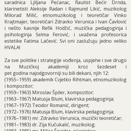
saradnica Ljiljana Pećanac, flautist Bećir Drnda,
klarinetisti Aleksije Radan i Rajmund Likić, muzikolog
Milorad Milić, etnomuzikolog i teoretičar Vinko
Krajtmajer, teoretičari Zdravko Verunica i Ivan Čavlović
i nešto kasnije Refik Hodžić, muzička pedagoginja i
psihologinja Selma Ferović, i uvažena profesorica
estetike Fatima Lačević. Svi oni zaslužuju jedno veliko
HVALA!
Za sve politike i strategije vođenja, uspjehe i sve drugo
na Muzičkoj akademiji kroz šezdeset i
pet godina najodgovorniji su bili dekani, njih 12:
(1955–1959) akademik Cvjetko Rihtman, etnomuzikolog
i kompozitor;
(1959–1963) Miroslav Špiler, kompozitor;
(1963–1967) Matusja Blum, klavirska pedagoginja;
(1967–1972) Teodor Romanić, dirigent;
(1972–1976) Matusja Blum, klavirska pedagoginja;
(1976–1981) mr. Zdravko Verunica, muzički teoretičar;
(1981–1983) dr. Zija Kučukalić, muzikolog;