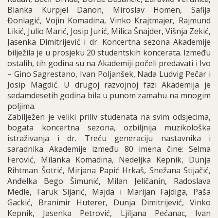
Blanka Kurpjel Danon, Miroslav Homen, Safija
Đonlagić, Vojin Komadina, Vinko Krajtmajer, Rajmund
Likić, Julio Marić, Josip Jurić, Milica Šnajder, Višnja Zekić,
Jasenka Dimitrijević i dr. Koncertna sezona Akademije
bilježila je u prosjeku 20 studentskih koncerata. Između
ostalih, tih godina su na Akademiji počeli predavati i Ivo
– Gino Sagrestano, Ivan Poljanšek, Nada Ludvig Pečar i
Josip Magdić. U drugoj razvojnoj fazi Akademija je
sedamdesetih godina bila u punom zamahu na mnogim
poljima.
Zabilježen je veliki priliv studenata na svim odsjecima,
bogata koncertna sezona, ozbiljnija muzikološka
istraživanja i dr. Treću generaciju nastavnika i
saradnika Akademije između 80 imena čine: Selma
Ferović, Milanka Komadina, Nedeljka Kepnik, Dunja
Rihtman Šotrić, Mirjana Papić Hrkaš, Snežana Stijačić,
Anđelka Bego Šimunić, Milan Jeličanin, Radoslava
Medle, Faruk Sijarić, Majda i Marijan Fajdiga, Paša
Gackić, Branimir Huterer, Dunja Dimitrijević, Vinko
Kepnik, Jasenka Petrović, Ljiljana Pećanac, Ivan