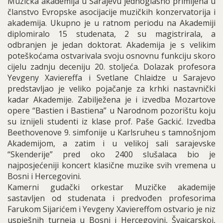
Muzička akademija u Sarajevu jednoglasno primljena u
članstvo Evropske asocijacije muzičkih konzervatorija i
akademija. Ukupno je u ratnom periodu na Akademiji
diplomiralo 15 studenata, 2 su magistrirala, a
odbranjen je jedan doktorat. Akademija je s velikim
poteškoćama ostvarivala svoju osnovnu funkciju skoro
cijelu zadnju deceniju 20. stoljeća. Dolazak profesora
Yevgeny Xaviereffa i Svetlane Chlaidze u Sarajevo
predstavljao je veliko pojačanje za krhki nastavnički
kadar Akademije. Zabilježena je i izvedba Mozartove
opere “Bastien i Bastiena” u Narodnom pozorištu koju
su iznijeli studenti iz klase prof. Paše Gackić. Izvedba
Beethovenove 9. simfonije u Karlsruheu s tamnošnjom
Akademijom, a zatim i u velikoj sali sarajevske
“Skenderije” pred oko 2400 slušalaca bio je
najposjećeniji koncert klasične muzike svih vremena u
Bosni i Hercegovini.
Kamerni gudački orkestar Muzičke akademije
sastavljen od studenata i predvođen profesorima
Farukom Sijarićem i Yevgeny Xaviereffom ostvario je niz
uspješnih turneja u Bosni i Hercegovini, Švajcarskoj,