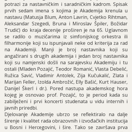
potrazi za nastavničkim i saradničkim kadrom. Spisak
prvih sedam imena s kojima je Akademija krenula u
nastavu (Matusja Blum, Anton Lavrin, Cvjetko Rihtman,
Aleksandar Szegedi, Bruna i Miroslav Špiler, Božidar
Trudić) do kraja decenije proširen je na 65. Uglavnom
se radilo o muzičarima iz simfonijskog orkestra ili
filharmonije koji su ispunjavali neke od kriterija za rad
na Akademiji. Manji je broj nastavnika koji su
angažirani s drugih akademija i jedan broj nastavnika
koji su namjenski došli na sarajevsku Akademiju i tu
ostali (Mladen Pozajić, Teodor Romanić, Vlasta Debelić,
Ružica Savić, Vladimir Antolek, Zija Kučukalić, Zlata i
Marijan Feller, Izolda Ambrožić, Elly Bašić, Kurt Hauser,
Danijel Škerl i dr.). Pored nastupa akademskog hora
kojeg je osnovao prof. Pozajić, to je period kada su
zabilježeni i prvi koncerti studenata u vidu internih i
javnih priredbi.
Djelovanje Akademije ubrzo se reflektiralo na dalje
širenje i kvalitet rada obrazovnih i izvođačkih institucija
u Bosni i Hercegovini, i šire. Tako se završava prva