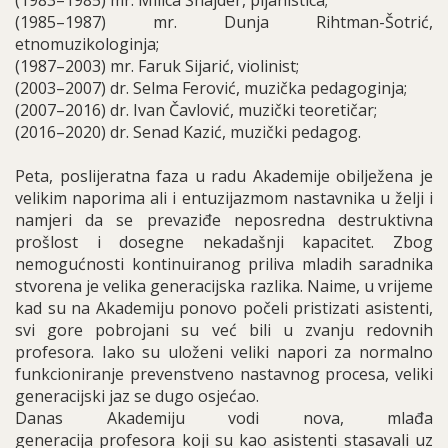
(1983–1985) mr. Milica Šnajder, pijanistica;
(1985–1987) mr. Dunja Rihtman-Šotrić,
etnomuzikologinja;
(1987–2003) mr. Faruk Sijarić, violinist;
(2003–2007) dr. Selma Ferović, muzička pedagoginja;
(2007–2016) dr. Ivan Čavlović, muzički teoretičar;
(2016–2020) dr. Senad Kazić, muzički pedagog.
Peta, poslijeratna faza u radu Akademije obilježena je
velikim naporima ali i entuzijazmom nastavnika u želji i
namjeri da se prevaziđe neposredna destruktivna
prošlost i dosegne nekadašnji kapacitet. Zbog
nemogućnosti kontinuiranog priliva mladih saradnika
stvorena je velika generacijska razlika. Naime, u vrijeme
kad su na Akademiju ponovo počeli pristizati asistenti,
svi gore pobrojani su već bili u zvanju redovnih
profesora. Iako su uloženi veliki napori za normalno
funkcioniranje prevenstveno nastavnog procesa, veliki
generacijski jaz se dugo osjećao.
Danas Akademiju vodi nova, mlađa
generacija profesora koji su kao asistenti stasavali uz