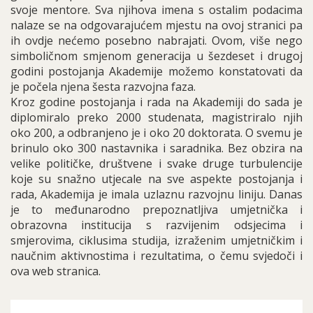
svoje mentore. Sva njihova imena s ostalim podacima
nalaze se na odgovarajućem mjestu na ovoj stranici pa
ih ovdje nećemo posebno nabrajati. Ovom, više nego
simboličnom smjenom generacija u šezdeset i drugoj
godini postojanja Akademije možemo konstatovati da
je počela njena šesta razvojna faza.
Kroz godine postojanja i rada na Akademiji do sada je
diplomiralo preko 2000 studenata, magistriralo njih
oko 200, a odbranjeno je i oko 20 doktorata. O svemu je
brinulo oko 300 nastavnika i saradnika. Bez obzira na
velike političke, društvene i svake druge turbulencije
koje su snažno utjecale na sve aspekte postojanja i
rada, Akademija je imala uzlaznu razvojnu liniju. Danas
je to međunarodno prepoznatljiva umjetnička i
obrazovna institucija s razvijenim odsjecima i
smjerovima, ciklusima studija, izraženim umjetničkim i
naučnim aktivnostima i rezultatima, o čemu svjedoči i
ova web stranica.