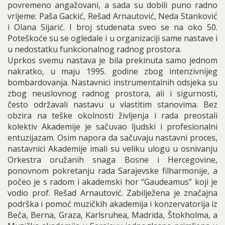
povremeno angažovani, a sada su dobili puno radno
vrijeme: Paša Gackić, Rešad Arnautović, Neda Stanković
i Olana Sijarić. I broj studenata sveo se na oko 50.
Poteškoće su se ogledale i u organizaciji same nastave i
u nedostatku funkcionalnog radnog prostora.
Uprkos svemu nastava je bila prekinuta samo jednom
nakratko, u maju 1995. godine zbog intenzivnijeg
bombardovanja. Nastavnici instrumentalnih odsjeka su
zbog neuslovnog radnog prostora, ali i sigurnosti,
često održavali nastavu u vlastitim stanovima. Bez
obzira na teške okolnosti življenja i rada preostali
kolektiv Akademije je sačuvao ljudski i profesionalni
entuzijazam. Osim napora da sačuvaju nastavni proces,
nastavnici Akademije imali su veliku ulogu u osnivanju
Orkestra oružanih snaga Bosne i Hercegovine,
ponovnom pokretanju rada Sarajevske filharmonije, a
počeo je s radom i akademski hor “Gaudeamus” koji je
vodio prof. Rešad Arnautović. Zabilježena je značajna
podrška i pomoć muzičkih akademija i konzervatorija iz
Beča, Berna, Graza, Karlsruhea, Madrida, Štokholma, a