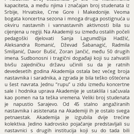
kapaciteta, a među njima i značajan broj studenata iz
Srbije, Hrvatske, Crne Gore i Makedonije. Veoma
bogata koncertna sezona i mnoga druga postignuća u
okviru nastavnih i vannastavnih aktivnosti bila su
cijenjena u regiji. Na Akademiji su između ostalih počeli
pedagoški djelovati Sanja Lagumdžija Hadžić,
Aleksandra Romanić, Dževad Šabanagić, Radmila
Smiljanić, Davor Bušić, Zoran Jančić, među 50 drugih
imena. Sudbonosni i tragični događaji koji su zahvatili
bivšu zajedničku državu učinili su da je ratnih
devedesetih godina Akademija ostala bez većeg broja
nastavnika i saradnika, a zgrada je bila teško oštećena
u šest navrata. Jednu “rupu” u zidu između koncertne
sale i hodnika uprava Akademije je ustaklila i sačuvala
kao pomen na ta teška vremena. Veliki broj studenata
je napustio Sarajevo. Od 45 stalno angažiranih
nastavnika i asistenata na Akademiji ih je ostalo svega
petnaestak. Akademija je izgubila dvije trećine
kolektiva. Jedino kadrovsko pojačanje predstavljali su
nastavnici s drugih institucija koji su do tada bili