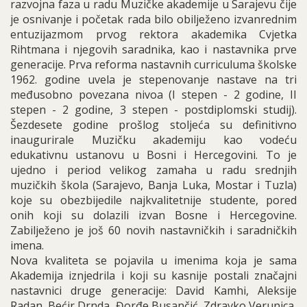
razvojna faza u radu Muzičke akademije u Sarajevu čije
je osnivanje i početak rada bilo obilježeno izvanrednim
entuzijazmom prvog rektora akademika Cvjetka
Rihtmana i njegovih saradnika, kao i nastavnika prve
generacije. Prva reforma nastavnih curriculuma školske
1962. godine uvela je stepenovanje nastave na tri
međusobno povezana nivoa (I stepen - 2 godine, II
stepen - 2 godine, 3 stepen - postdiplomski studij).
Šezdesete godine prošlog stoljeća su definitivno
inaugurirale Muzičku akademiju kao vodeću
edukativnu ustanovu u Bosni i Hercegovini. To je
ujedno i period velikog zamaha u radu srednjih
muzičkih škola (Sarajevo, Banja Luka, Mostar i Tuzla)
koje su obezbijedile najkvalitetnije studente, pored
onih koji su dolazili izvan Bosne i Hercegovine.
Zabilježeno je još 60 novih nastavničkih i saradničkih
imena.
Nova kvaliteta se pojavila u imenima koja je sama
Akademija iznjedrila i koji su kasnije postali značajni
nastavnici druge generacije: David Kamhi, Aleksije
Radan, Bećir Drnda, Đorđe Busančić, Zdravko Verunica,