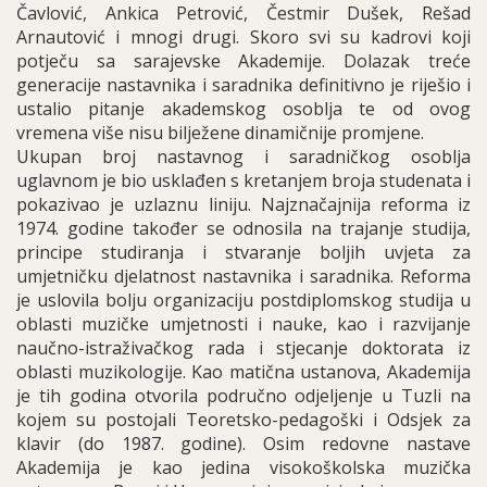
Čavlović, Ankica Petrović, Čestmir Dušek, Rešad
Arnautović i mnogi drugi. Skoro svi su kadrovi koji
potječu sa sarajevske Akademije. Dolazak treće
generacije nastavnika i saradnika definitivno je riješio i
ustalio pitanje akademskog osoblja te od ovog
vremena više nisu bilježene dinamičnije promjene.
Ukupan broj nastavnog i saradničkog osoblja
uglavnom je bio usklađen s kretanjem broja studenata i
pokazivao je uzlaznu liniju. Najznačajnija reforma iz
1974. godine također se odnosila na trajanje studija,
principe studiranja i stvaranje boljih uvjeta za
umjetničku djelatnost nastavnika i saradnika. Reforma
je uslovila bolju organizaciju postdiplomskog studija u
oblasti muzičke umjetnosti i nauke, kao i razvijanje
naučno-istraživačkog rada i stjecanje doktorata iz
oblasti muzikologije. Kao matična ustanova, Akademija
je tih godina otvorila područno odjeljenje u Tuzli na
kojem su postojali Teoretsko-pedagoški i Odsjek za
klavir (do 1987. godine). Osim redovne nastave
Akademija je kao jedina visokoškolska muzička