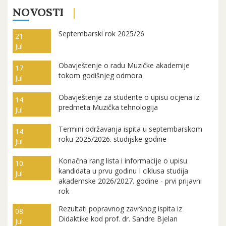
NOVOSTI
Septembarski rok 2025/26
21.
Jul
Obavještenje o radu Muzičke akademije
17.
tokom godišnjeg odmora
Jul
Obavještenje za studente o upisu ocjena iz
14.
predmeta Muzička tehnologija
Jul
Termini održavanja ispita u septembarskom
14.
roku 2025/2026. studijske godine
Jul
Konačna rang lista i informacije o upisu
10.
kandidata u prvu godinu I ciklusa studija
Jul
akademske 2026/2027. godine - prvi prijavni
rok
Rezultati popravnog završnog ispita iz
08.
Didaktike kod prof. dr. Sandre Bjelan
Jul