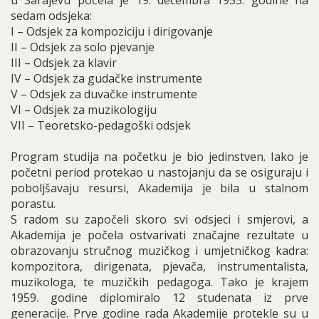
u Sarajevu počela je 19. decembra 1955. godine na
sedam odsjeka:
I – Odsjek za kompoziciju i dirigovanje
II – Odsjek za solo pjevanje
III – Odsjek za klavir
IV – Odsjek za gudačke instrumente
V – Odsjek za duvačke instrumente
VI – Odsjek za muzikologiju
VII – Teoretsko-pedagoški odsjek
Program studija na početku je bio jedinstven. Iako je
početni period protekao u nastojanju da se osiguraju i
poboljšavaju resursi, Akademija je bila u stalnom
porastu.
S radom su započeli skoro svi odsjeci i smjerovi, a
Akademija je počela ostvarivati značajne rezultate u
obrazovanju stručnog muzičkog i umjetničkog kadra:
kompozitora, dirigenata, pjevača, instrumentalista,
muzikologa, te muzičkih pedagoga. Tako je krajem
1959. godine diplomiralo 12 studenata iz prve
generacije. Prve godine rada Akademije protekle su u