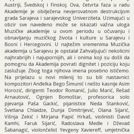
Austriji, Švedskoj i Finskoj. Ova, četvrta faza u radu
Akademije je obilježena nevjerovatnom destrukcijom
grada Sarajeva i sarajevskog Univerziteta. Uzimajući u
obzir sve navedeno može se iskazati važna uloga
Muzičke akademije u ovom periodu u očuvanju i
obnavljanju muzičkog života i kulture u Sarajevu i
Bosni i Hercegovini. U najtežim vremenima Muzička
akademija u Sarajevu je opstala! Zahvaljujući nekolicini
najhrabrijih i najupornijih, ali i onima koji su došli da
pomognu da Akademija povrati dignitet i poziciju koju
zaslužuje. Zbog toga njihova imena posebno ističemo.
Na prijelazu u novi milenij to su bili nastavnici:
kompozitori Anđelka Bego Šimunić i nešto kasnije Asim
Horozić, dirigenti Teodor Romanić, Julio Marić, Rešad
Arnautović, Ognjen Bomoštar, profesorica solo
pjevanja Paša Gackić, pijanistice Neda Stanković,
Svetlana Chlaidze, Dunja Dimitrijević, Olana Sijarić,
Višnja Zekić i Mirjana Papić Hrkaš, violinisti David
Kamhi, Faruk Sijarić, Radoslava Medle i Dževad
Šabanagić, violončelist Yevgeny Xaviereff, umjetnička