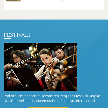
FESTIVALI
Pod okriljem Koncertne sezone realiziraju se i festivali Majske
Muzičke Svečanosti, Sonemus Fest, Sarajevo International