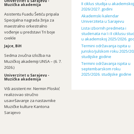
Univerzitet u Sarajevu -
II ciklus studija u akademsko
Muzička akademija
2026/2027. godini
Asistentu Fuadu Šetiću pripala
Akademski kalendar
Specijalna nagrada žirija za
Univerziteta u Sarajevu
maestralno orkestralno
Lista izbornih predmeta i
vođenje u predstavi Tri boje
studenata na I i II ciklusu stud
cvekle
u akademskoj 2025/2026. god
Termini održavanja ispita u
Jajce, BiH
junsko/julskom roku 2025/20
Sedma zvučna izložba na
studijske godine
Muzičkoj akademiji UNSA – (6. 7.
Termini održavanja ispita u
2026.)
septembarskom roku
2025/2026. studijske godine
Univerzitet u Sarajevu -
Muzička akademija
Viši asistent mr. Nermin Ploskić
realizovao stručno
usavršavanje za nastavnike
Muzičke kulture Kantona
Sarajevo