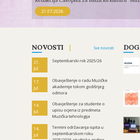
Redakcija Časopisa za muzičku kulturu "Muzik
21.07.2026.
NOVOSTI
DOG
Sve novosti
Septembarski rok 2025/26
21.
Jul
Obavještenje o radu Muzičke
17.
akademije tokom godišnjeg
Jul
odmora
Obavještenje za studente o
14.
upisu ocjena iz predmeta
Jul
Muzička tehnologija
Termini održavanja ispita u
14.
septembarskom roku
Jul
2025/2026. studijske godine