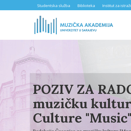
Skip
Studentska služba
Biblioteka
Institut za istr
to
main
content
POZIV ZA RADO
muzičku kultur
Culture "Music