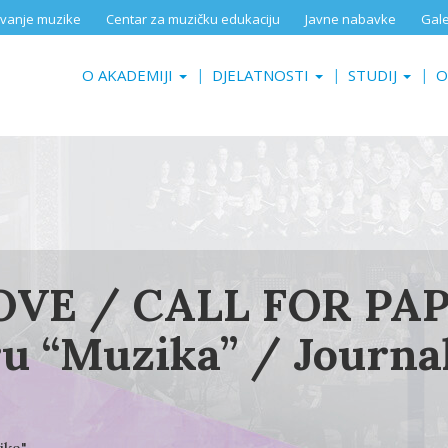
aživanje muzike
Centar za muzičku edukaciju
Javne nabavke
Gale
O AKADEMIJI
DJELATNOSTI
STUDIJ
O
VE / CALL FOR PAPE
u “Muzika” / Journal
"