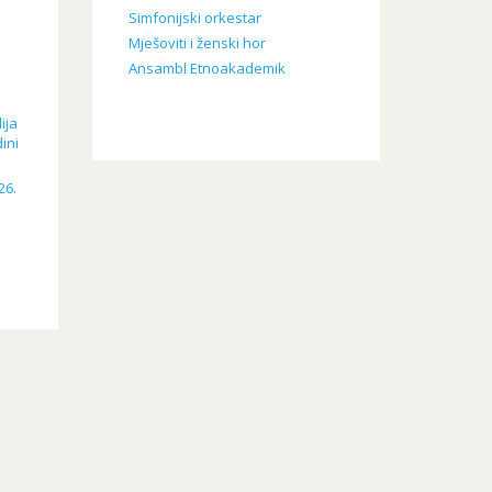
j
Simfonijski orkestar
Mješoviti i ženski hor
Ansambl Etnoakademik
ija
ini
26.