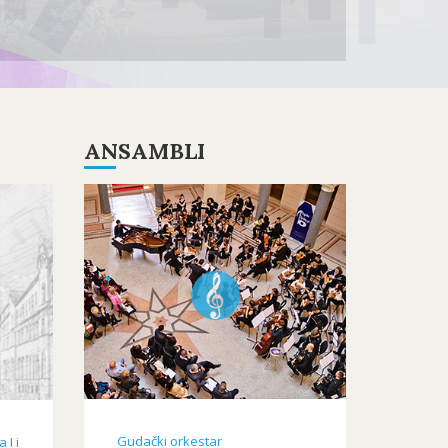
ANSAMBLI
ANSAMBLI2019-
5.PNG
Gudački orkestar
 I i