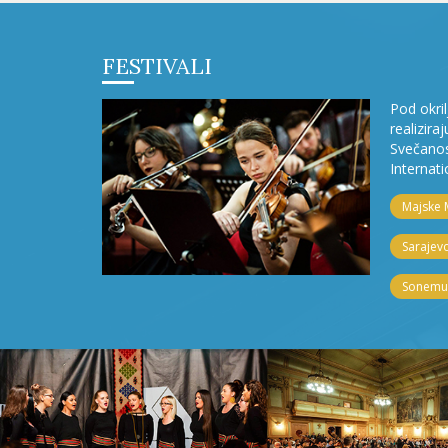
FESTIVALI
Pod okri
realizira
Svečanos
Internati
Majske 
Sarajevo
Sonemus