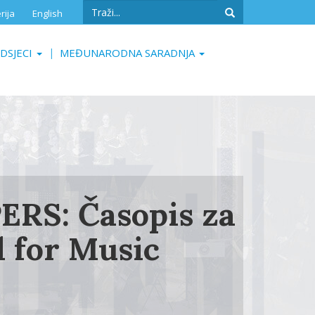
Search
rija
English
form
Search
DSJECI
MEĐUNARODNA SARADNJA
RS: Časopis za
 for Music