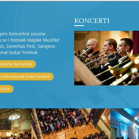
KONCERTI
ljem Koncertne sezone
ju se i festivali Majske Muzičke
ti, Sonemus Fest, Sarajevo
onal Guitar Festival.
Muzičke Svečanosti
 International Guitar Festival
 Fest