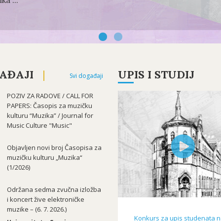
a"...
AĐAJI
UPIS I STUDIJ
Svi događaji
POZIV ZA RADOVE / CALL FOR
PAPERS: Časopis za muzičku
kulturu “Muzika” / Journal for
Music Culture "Music"
Objavljen novi broj Časopisa za
muzičku kulturu „Muzika“
(1/2026)
Održana sedma zvučna izložba
i koncert žive elektroničke
muzike – (6. 7. 2026.)
Konkurs za upis studenata na