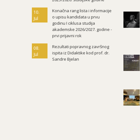
Konačna rang lista i informacije
10.
o upisu kandidata u prvu
Jul
godinu I ciklusa studija
akademske 2026/2027. godine -
prvi prijavni rok
Rezultati popravnog završnog
08.
ispita iz Didaktike kod prof. dr.
Jul
Sandre Bjelan