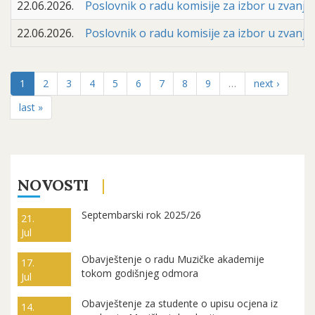
22.06.2026.
Poslovnik o radu komisije za izbor u zvanje
22.06.2026.
Poslovnik o radu komisije za izbor u zvanj
1
2
3
4
5
6
7
8
9
…
next ›
last »
NOVOSTI
Septembarski rok 2025/26
21.
Jul
Obavještenje o radu Muzičke akademije
17.
tokom godišnjeg odmora
Jul
Obavještenje za studente o upisu ocjena iz
14.