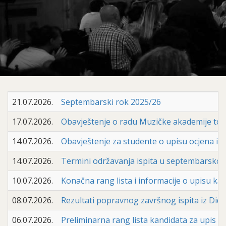
21.07.2026.
Septembarski rok 2025/26
17.07.2026.
Obavještenje o radu Muzičke akademije t
14.07.2026.
Obavještenje za studente o upisu ocjena i
14.07.2026.
Termini održavanja ispita u septembarskom
10.07.2026.
Konačna rang lista i informacije o upisu kan
08.07.2026.
Rezultati popravnog završnog ispita iz Dida
06.07.2026.
Preliminarna rang lista kandidata za upis u 