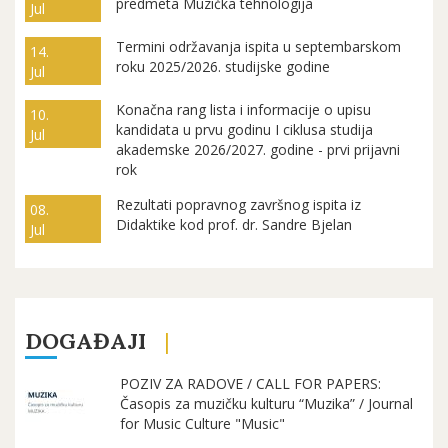
predmeta Muzička tehnologija
Jul
Termini održavanja ispita u septembarskom
14.
roku 2025/2026. studijske godine
Jul
Konačna rang lista i informacije o upisu
10.
kandidata u prvu godinu I ciklusa studija
Jul
akademske 2026/2027. godine - prvi prijavni
rok
Rezultati popravnog završnog ispita iz
08.
Didaktike kod prof. dr. Sandre Bjelan
Jul
DOGAĐAJI
POZIV ZA RADOVE / CALL FOR PAPERS:
Časopis za muzičku kulturu “Muzika” / Journal
for Music Culture "Music"