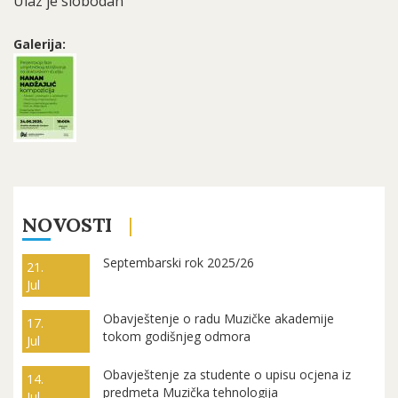
Ulaz je slobodan
Galerija:
NOVOSTI
Septembarski rok 2025/26
21.
Jul
Obavještenje o radu Muzičke akademije
17.
tokom godišnjeg odmora
Jul
Obavještenje za studente o upisu ocjena iz
14.
predmeta Muzička tehnologija
Jul