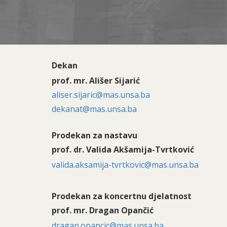
Dekan
prof. mr. Ališer Sijarić
aliser.sijaric@mas.unsa.ba
dekanat@mas.unsa.ba
Prodekan za nastavu
prof. dr. Valida Akšamija-Tvrtković
valida.aksamija-tvrtkovic@mas.unsa.ba
Prodekan za koncertnu djelatnost
prof. mr. Dragan Opančić
dragan.opancic@mas.unsa.ba