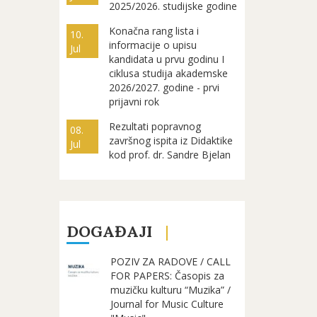
2025/2026. studijske godine
Konačna rang lista i
10.
informacije o upisu
Jul
kandidata u prvu godinu I
ciklusa studija akademske
2026/2027. godine - prvi
prijavni rok
Rezultati popravnog
08.
završnog ispita iz Didaktike
Jul
kod prof. dr. Sandre Bjelan
DOGAĐAJI
POZIV ZA RADOVE / CALL
FOR PAPERS: Časopis za
muzičku kulturu “Muzika” /
Journal for Music Culture