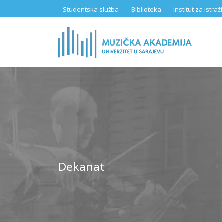
Skip
Studentska služba
Biblioteka
Institut za istr
to
main
content
Dekanat