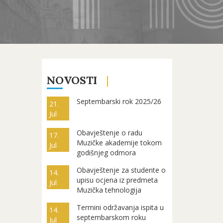
NOVOSTI
Septembarski rok 2025/26
21.
Jul
Obavještenje o radu
17.
Muzičke akademije tokom
Jul
godišnjeg odmora
Obavještenje za studente o
14.
upisu ocjena iz predmeta
Jul
Muzička tehnologija
Termini održavanja ispita u
14.
septembarskom roku
Jul