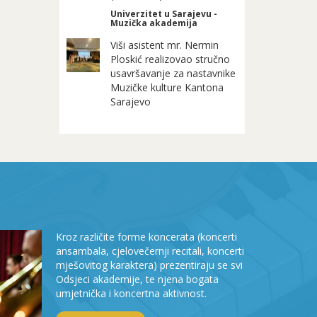
Univerzitet u Sarajevu -
Muzička akademija
Viši asistent mr. Nermin
Ploskić realizovao stručno
usavršavanje za nastavnike
Muzičke kulture Kantona
Sarajevo
Kroz različite forme koncerata (koncerti
ansambala, cjelovečernji recitali, koncerti
mješovitog karaktera) prezentiraju se svi
Odsjeci akademije, te njena bogata
umjetnička i koncertna aktivnost.