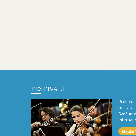
FESTIVALI
Pod okri
realizira
Svečanos
Internati
Majske 