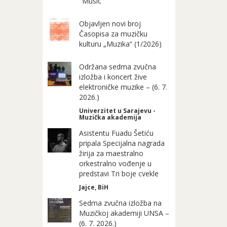
"Music"
Objavljen novi broj
Časopisa za muzičku
kulturu „Muzika“ (1/2026)
Održana sedma zvučna
izložba i koncert žive
elektroničke muzike – (6. 7.
2026.)
Univerzitet u Sarajevu -
Muzička akademija
Asistentu Fuadu Šetiću
pripala Specijalna nagrada
žirija za maestralno
orkestralno vođenje u
predstavi Tri boje cvekle
Jajce, BiH
Sedma zvučna izložba na
Muzičkoj akademiji UNSA –
(6. 7. 2026.)