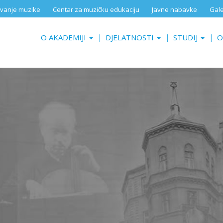
aživanje muzike
Centar za muzičku edukaciju
Javne nabavke
Gale
O AKADEMIJI
DJELATNOSTI
STUDIJ
O