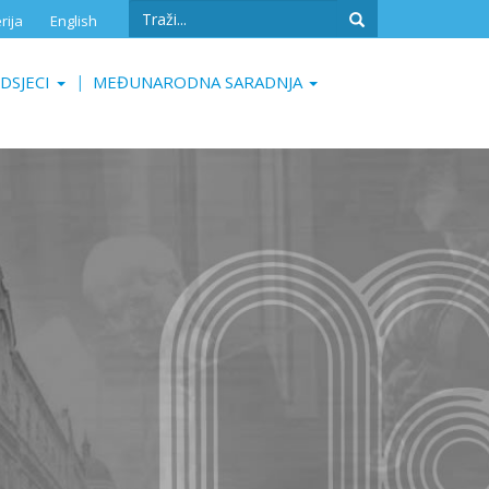
Search
rija
English
form
Search
DSJECI
MEĐUNARODNA SARADNJA