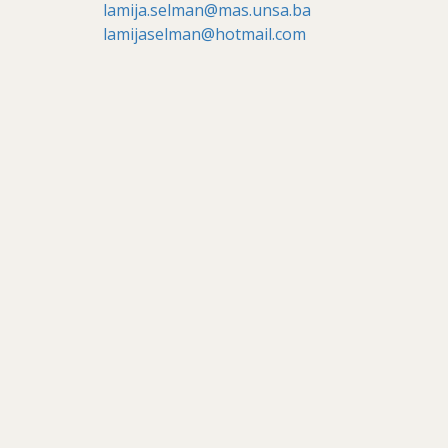
lamija.selman@mas.unsa.ba
lamijaselman@hotmail.com