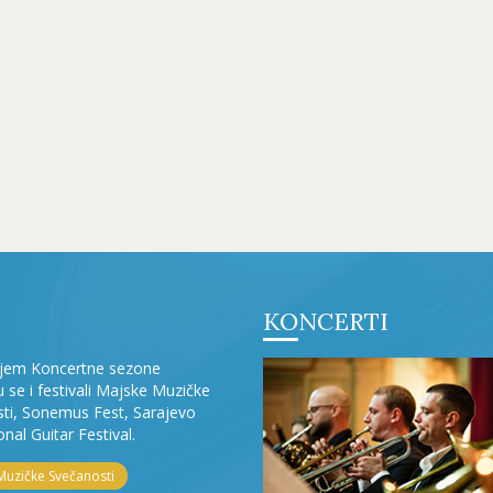
KONCERTI
ljem Koncertne sezone
ju se i festivali Majske Muzičke
ti, Sonemus Fest, Sarajevo
onal Guitar Festival.
Muzičke Svečanosti