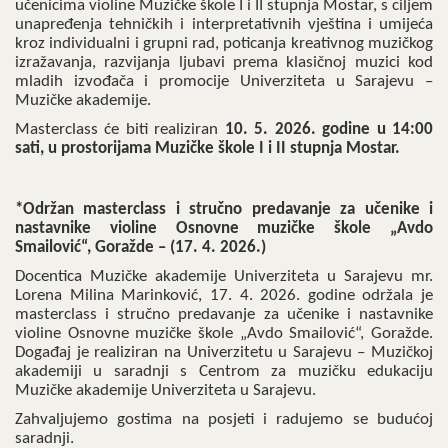
učenicima violine Muzičke škole I i II stupnja Mostar, s ciljem
unapređenja tehničkih i interpretativnih vještina i umijeća
kroz individualni i grupni rad, poticanja kreativnog muzičkog
izražavanja, razvijanja ljubavi prema klasičnoj muzici kod
mladih izvođača i promocije Univerziteta u Sarajevu –
Muzičke akademije.
Masterclass će biti realiziran
10. 5. 2026. godine u 14:00
sati, u prostorijama Muzičke škole I i II stupnja Mostar.
*Održan masterclass i stručno predavanje za učenike i
nastavnike violine Osnovne muzičke škole „Avdo
Smailović“, Goražde – (17. 4. 2026.)
Docentica Muzičke akademije Univerziteta u Sarajevu mr.
Lorena Milina Marinković, 17. 4. 2026. godine održala je
masterclass i stručno predavanje za učenike i nastavnike
violine Osnovne muzičke škole „Avdo Smailović“, Goražde.
Događaj je realiziran na Univerzitetu u Sarajevu – Muzičkoj
akademiji u saradnji s Centrom za muzičku edukaciju
Muzičke akademije Univerziteta u Sarajevu.
Zahvaljujemo gostima na posjeti i radujemo se budućoj
saradnji.