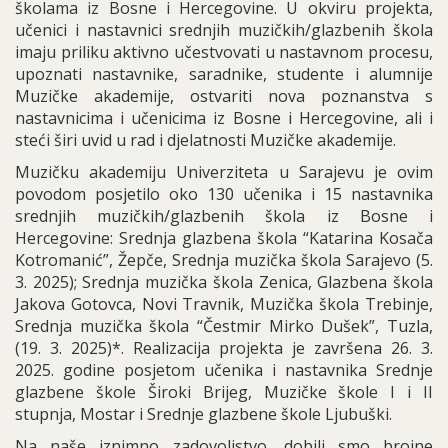
školama iz Bosne i Hercegovine. U okviru projekta,
učenici i nastavnici srednjih muzičkih/glazbenih škola
imaju priliku aktivno učestvovati u nastavnom procesu,
upoznati nastavnike, saradnike, studente i alumnije
Muzičke akademije, ostvariti nova poznanstva s
nastavnicima i učenicima iz Bosne i Hercegovine, ali i
steći širi uvid u rad i djelatnosti Muzičke akademije.
Muzičku akademiju Univerziteta u Sarajevu je ovim
povodom posjetilo oko 130 učenika i 15 nastavnika
srednjih muzičkih/glazbenih škola iz Bosne i
Hercegovine: Srednja glazbena škola “Katarina Kosača
Kotromanić”, Žepče, Srednja muzička škola Sarajevo (5.
3. 2025); Srednja muzička škola Zenica, Glazbena škola
Jakova Gotovca, Novi Travnik, Muzička škola Trebinje,
Srednja muzička škola “Čestmir Mirko Dušek”, Tuzla,
(19. 3. 2025)*. Realizacija projekta je završena 26. 3.
2025. godine posjetom učenika i nastavnika Srednje
glazbene škole Široki Brijeg, Muzičke škole I i II
stupnja, Mostar i Srednje glazbene škole Ljubuški.
Na naše iznimno zadovoljstvo, dobili smo brojne