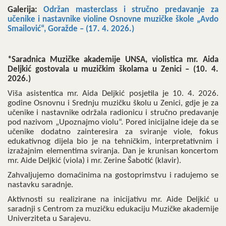
Galerija:
Održan masterclass i stručno predavanje za
učenike i nastavnike violine Osnovne muzičke škole „Avdo
Smailović“, Goražde – (17. 4. 2026.)
*Saradnica Muzičke akademije UNSA, violistica mr. Aida
Deljkić gostovala u muzičkim školama u Zenici – (10. 4.
2026.)
Viša asistentica mr. Aida Deljkić posjetila je 10. 4. 2026.
godine Osnovnu i Srednju muzičku školu u Zenici, gdje je za
učenike i nastavnike održala radionicu i stručno predavanje
pod nazivom „Upoznajmo violu“. Pored inicijalne ideje da se
učenike dodatno zainteresira za sviranje viole, fokus
edukativnog dijela bio je na tehničkim, interpretativnim i
izražajnim elementima sviranja. Dan je krunisan koncertom
mr. Aide Deljkić (viola) i mr. Zerine Šabotić (klavir).
Zahvaljujemo domaćinima na gostoprimstvu i radujemo se
nastavku saradnje.
Aktivnosti su realizirane na inicijativu mr. Aide Deljkić u
saradnji s Centrom za muzičku edukaciju Muzičke akademije
Univerziteta u Sarajevu.