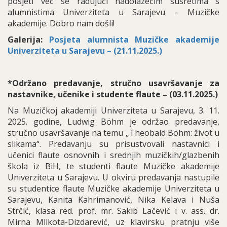
posjeti već se radujući nadolazećim susretima s
alumnistima Univerziteta u Sarajevu – Muzičke
akademije. Dobro nam došli!
Galerija:
Posjeta alumnista Muzičke akademije
Univerziteta u Sarajevu – (21.11.2025.)
*Održano predavanje, stručno usavršavanje za
nastavnike, učenike i studente flaute – (03.11.2025.)
Na Muzičkoj akademiji Univerziteta u Sarajevu, 3. 11.
2025. godine, Ludwig Böhm je održao predavanje,
stručno usavršavanje na temu „Theobald Böhm: život u
slikama“. Predavanju su prisustvovali nastavnici i
učenici flaute osnovnih i srednjih muzičkih/glazbenih
škola iz BiH, te studenti flaute Muzičke akademije
Univerziteta u Sarajevu. U okviru predavanja nastupile
su studentice flaute Muzičke akademije Univerziteta u
Sarajevu, Kanita Kahrimanović, Nika Kelava i Nuša
Strčić, klasa red. prof. mr. Sakib Lačević i v. ass. dr.
Mirna Mlikota-Dizdarević, uz klavirsku pratnju više