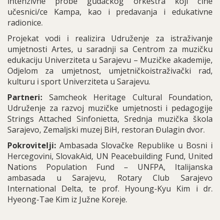
intenzivne probe gudačkog orkestra koji čine
učesnici/ce Kampa, kao i predavanja i edukativne
radionice.
Projekat vodi i realizira Udruženje za istraživanje
umjetnosti Artes, u saradnji sa Centrom za muzičku
edukaciju Univerziteta u Sarajevu – Muzičke akademije,
Odjelom za umjetnost, umjetničkoistraživački rad,
kulturu i sport Univerziteta u Sarajevu.
Partneri:
Samcheok Heritage Cultural Foundation,
Udruženje za razvoj muzičke umjetnosti i pedagogije
Strings Attached Sinfonietta, Srednja muzička škola
Sarajevo, Zemaljski muzej BiH, restoran Đulagin dvor.
Pokrovitelji:
Ambasada Slovačke Republike u Bosni i
Hercegovini, SlovakAid, UN Peacebuilding Fund, United
Nations Population Fund – UNFPA, Italijanska
ambasada u Sarajevu, Rotary Club Sarajevo
International Delta, te prof. Hyoung-Kyu Kim i dr.
Hyeong-Tae Kim iz Južne Koreje.