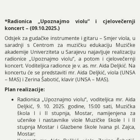
*Radionica „Upoznajmo violu“ i cjelovečernji
koncert – (09.10.2025.)
Odsjek za gudačke instrumente i gitaru – Smjer viola, u
saradnji s Centrom za muzičku edukaciju Muzičke
akademije Univerziteta u Sarajevu najavljuje realizaciju
radionice „Upoznajmo violu“, a potom i cjelovečernji
koncert. Voditeljica radionce je v. as. mr. Aida Deljkić. Na
koncertu će se predstaviti mr. Aida Deljkić, viola (UNSA
– MAS) i Zerina Šabotić, klavir (UNSA – MAS).
Plan realizacije:
Radionica „Upoznajmo violu“, voditeljica mr. Aida
Deljkić, 9. 10. 2025. godine, 15:00 sati, Muzička
škola I i II stupnja, Mostar, namijenjena za
učenike i nastavnike viole Muzičke škole I i II
stupnja Mostar i Glazbene škole Ivana pl. Zajca,
Mostar;