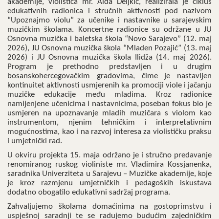
akademije, violistica mr. Aida Deljkić, realizirala je ciklus
edukativnih radionica i stručnih aktivnosti pod nazivom
“Upoznajmo violu” za učenike i nastavnike u sarajevskim
muzičkim školama. Koncertne radionice su održane u JU
Osnovna muzička i baletska škola “Novo Sarajevo” (12. maj
2026), JU Osnovna muzička škola “Mladen Pozajić” (13. maj
2026) i JU Osnovna muzička škola Ilidža (14. maj 2026).
Program je prethodno predstavljen i u drugim
bosanskohercegovačkim gradovima, čime je nastavljen
kontinuitet aktivnosti usmjerenih ka promociji viole i jačanju
muzičke edukacije među mladima. Kroz radionice
namijenjene učenicima i nastavnicima, poseban fokus bio je
usmjeren na upoznavanje mladih muzičara s violom kao
instrumentom, njenim tehničkim i interpretativnim
mogućnostima, kao i na razvoj interesa za violističku praksu
i umjetnički rad.
U okviru projekta 15. maja održano je i stručno predavanje
renomiranog ruskog violiniste mr. Vladimira Kossjanenka,
saradnika Univerziteta u Sarajevu – Muzičke akademije, koje
je kroz razmjenu umjetničkih i pedagoških iskustava
dodatno obogatilo edukativni sadržaj programa.
Zahvaljujemo školama domaćinima na gostoprimstvu i
uspješnoj saradnji te se radujemo budućim zajedničkim