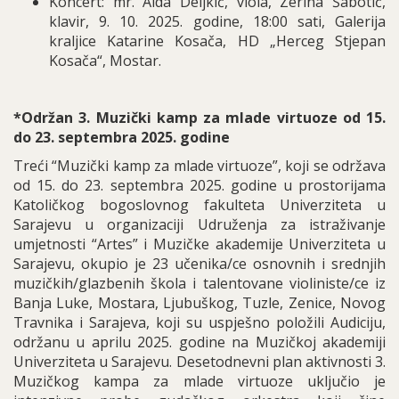
Koncert: mr. Aida Deljkić, viola, Zerina Šabotić,
klavir, 9. 10. 2025. godine, 18:00 sati, Galerija
kraljice Katarine Kosača, HD „Herceg Stjepan
Kosača“, Mostar.
*Održan 3. Muzički kamp za mlade virtuoze od 15.
do 23. septembra 2025. godine
Treći “Muzički kamp za mlade virtuoze”, koji se održava
od 15. do 23. septembra 2025. godine u prostorijama
Katoličkog bogoslovnog fakulteta Univerziteta u
Sarajevu u organizaciji Udruženja za istraživanje
umjetnosti “Artes” i Muzičke akademije Univerziteta u
Sarajevu, okupio je 23 učenika/ce osnovnih i srednjih
muzičkih/glazbenih škola i talentovane violiniste/ce iz
Banja Luke, Mostara, Ljubuškog, Tuzle, Zenice, Novog
Travnika i Sarajeva, koji su uspješno položili Audiciju,
održanu u aprilu 2025. godine na Muzičkoj akademiji
Univerziteta u Sarajevu. Desetodnevni plan aktivnosti 3.
Muzičkog kampa za mlade virtuoze uključio je