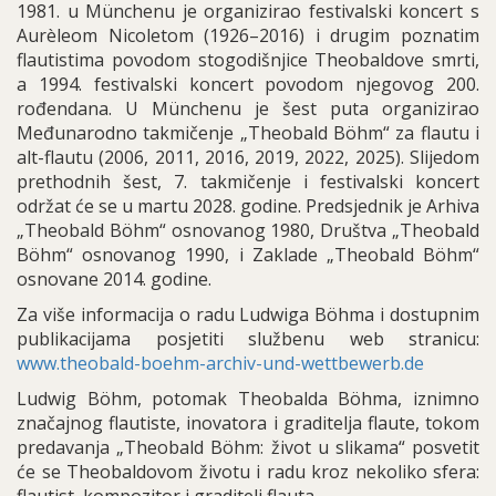
1981. u Münchenu je organizirao festivalski koncert s
Aurèleom Nicoletom (1926–2016) i drugim poznatim
flautistima povodom stogodišnjice Theobaldove smrti,
a 1994. festivalski koncert povodom njegovog 200.
rođendana. U Münchenu je šest puta organizirao
Međunarodno takmičenje „Theobald Böhm“ za flautu i
alt-flautu (2006, 2011, 2016, 2019, 2022, 2025). Slijedom
prethodnih šest, 7. takmičenje i festivalski koncert
održat će se u martu 2028. godine. Predsjednik je Arhiva
„Theobald Böhm“ osnovanog 1980, Društva „Theobald
Böhm“ osnovanog 1990, i Zaklade „Theobald Böhm“
osnovane 2014. godine.
Za više informacija o radu Ludwiga Böhma i dostupnim
publikacijama posjetiti službenu web stranicu:
www.theobald-boehm-archiv-und-wettbewerb.de
Ludwig Böhm, potomak Theobalda Böhma, iznimno
značajnog flautiste, inovatora i graditelja flaute, tokom
predavanja „Theobald Böhm: život u slikama“ posvetit
će se Theobaldovom životu i radu kroz nekoliko sfera: