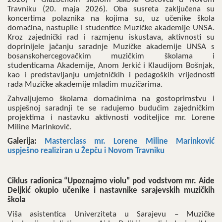
Travniku (20. maja 2026). Oba susreta zaključena su
koncertima polaznika na kojima su, uz učenike škola
domaćina, nastupile i studentice Muzičke akademije UNSA.
Kroz zajednički rad i razmjenu iskustava, aktivnosti su
doprinijele jačanju saradnje Muzičke akademije UNSA s
bosanskohercegovačkim muzičkim školama i
studenticama Akademije, Anom Jerkić i Klaudijom Bošnjak,
kao i predstavljanju umjetničkih i pedagoških vrijednosti
rada Muzičke akademije mladim muzičarima.
Zahvaljujemo školama domaćinima na gostoprimstvu i
uspješnoj saradnji te se radujemo budućim zajedničkim
projektima i nastavku aktivnosti voditeljice mr. Lorene
Miline Marinković.
Galerija:
Masterclass mr. Lorene Miline Marinković
uspješno realiziran u Žepču i Novom Travniku
Ciklus radionica “Upoznajmo violu” pod vodstvom mr. Aide
Deljkić okupio učenike i nastavnike sarajevskih muzičkih
škola
Viša asistentica Univerziteta u Sarajevu – Muzičke