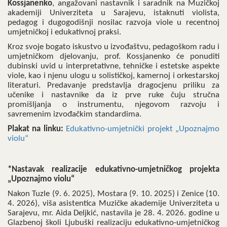
Kossjanenko
, angažovani nastavnik i saradnik na Muzičkoj
akademiji Univerziteta u Sarajevu, istaknuti violista,
pedagog i dugogodišnji nosilac razvoja viole u recentnoj
umjetničkoj i edukativnoj praksi.
Kroz svoje bogato iskustvo u izvođaštvu, pedagoškom radu i
umjetničkom djelovanju, prof. Kossjanenko će ponuditi
dubinski uvid u interpretativne, tehničke i estetske aspekte
viole, kao i njenu ulogu u solističkoj, kamernoj i orkestarskoj
literaturi. Predavanje predstavlja dragocjenu priliku za
učenike i nastavnike da iz prve ruke čuju stručna
promišljanja o instrumentu, njegovom razvoju i
savremenim izvođačkim standardima.
Plakat na linku:
Edukativno-umjetnički projekt „Upoznajmo
violu“
*Nastavak realizacije edukativno-umjetničkog projekta
„Upoznajmo violu“
Nakon Tuzle (9. 6. 2025), Mostara (9. 10. 2025) i Zenice (10.
4. 2026), viša asistentica Muzičke akademije Univerziteta u
Sarajevu, mr. Aida Deljkić, nastavila je 28. 4. 2026. godine u
Glazbenoj školi Ljubuški realizaciju edukativno-umjetničkog