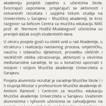
akademiju posjetili zajedno s učenicima škole.
Evocirajući uspomene, prisjećajući se aktivnosti i
ostvarenih rezultata i uspjeha tokom studija na
Univerzitetu u Sarajevu – Muzičkoj akademiji, te kroz
razgovor sa šeficom Centra za muzičku edukaciju MAS
prof. dr. Nermom Hodžić-Mulabegović učenicima su
prenijeli dašak svojih studentskih dana.
U okviru posjete gosti su stekli uvid u rad Akademije, u
strukturu i realizaciju nastavnog procesa, umjetničku,
naučnu i izdavačku djelatnost, provedbu cikličnih i
necikličnih oblika obrazovanja, aktivnosti u okvirima
međunarodne saradnje, te su u konačnici upoznati s
misijom i vizijom Muzičke akademije Univerziteta u
Sarajevu.
Posjeta alumnista rezultat je saradnje Muzičke škole I i
II stupnja Mostar s profesoricom Muzičke akademije dr.
Amilom Ramović i Centrom za muzičku edukaciju
Muzičke akademije Univerziteta u Sarajevu. Uvaženim
alumnistima i njihovim učenicima se zahvaljujemo na