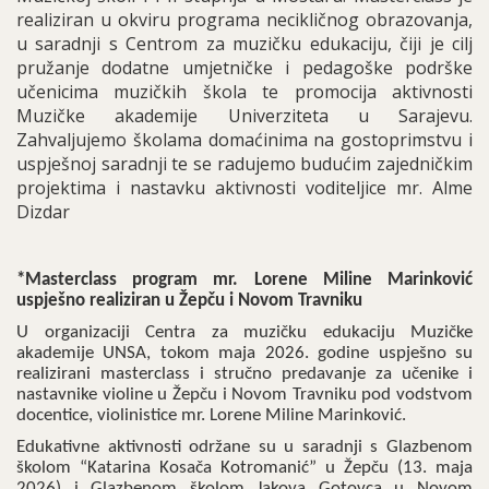
realiziran u okviru programa necikličnog obrazovanja,
u saradnji s Centrom za muzičku edukaciju, čiji je cilj
pružanje dodatne umjetničke i pedagoške podrške
učenicima muzičkih škola te promocija aktivnosti
Muzičke akademije Univerziteta u Sarajevu.
Zahvaljujemo školama domaćinima na gostoprimstvu i
uspješnoj saradnji te se radujemo budućim zajedničkim
projektima i nastavku aktivnosti voditeljice mr. Alme
Dizdar
*Masterclass program mr. Lorene Miline Marinković
uspješno realiziran u Žepču i Novom Travniku
U organizaciji Centra za muzičku edukaciju Muzičke
akademije UNSA, tokom maja 2026. godine uspješno su
realizirani masterclass i stručno predavanje za učenike i
nastavnike violine u Žepču i Novom Travniku pod vodstvom
docentice, violinistice mr. Lorene Miline Marinković.
Edukativne aktivnosti održane su u saradnji s Glazbenom
školom “Katarina Kosača Kotromanić” u Žepču (13. maja
2026) i Glazbenom školom Jakova Gotovca u Novom