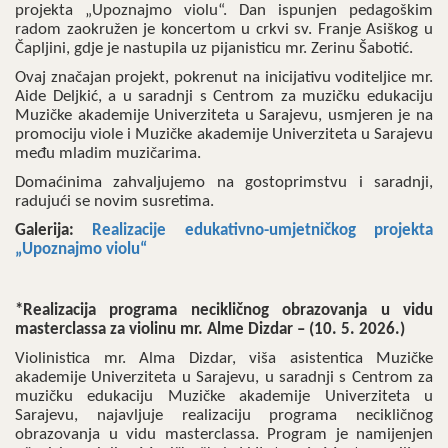
projekta „Upoznajmo violu“. Dan ispunjen pedagoškim
radom zaokružen je koncertom u crkvi sv. Franje Asiškog u
Čapljini, gdje je nastupila uz pijanisticu mr. Zerinu Šabotić.
Ovaj značajan projekt, pokrenut na inicijativu voditeljice mr.
Aide Deljkić, a u saradnji s Centrom za muzičku edukaciju
Muzičke akademije Univerziteta u Sarajevu, usmjeren je na
promociju viole i Muzičke akademije Univerziteta u Sarajevu
među mladim muzičarima.
Domaćinima zahvaljujemo na gostoprimstvu i saradnji,
radujući se novim susretima.
Galerija:
Realizacije edukativno-umjetničkog projekta
„Upoznajmo violu“
*Realizacija programa necikličnog obrazovanja u vidu
masterclassa za violinu mr. Alme Dizdar – (10. 5. 2026.)
Violinistica mr. Alma Dizdar, viša asistentica Muzičke
akademije Univerziteta u Sarajevu, u saradnji s Centrom za
muzičku edukaciju Muzičke akademije Univerziteta u
Sarajevu, najavljuje realizaciju programa necikličnog
obrazovanja u vidu masterclassa. Program je namijenjen