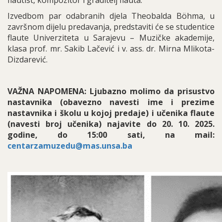
flautist, kompozitor i graditelj flauta.
Izvedbom par odabranih djela Theobalda Böhma, u
završnom dijelu predavanja, predstaviti će se studentice
flaute Univerziteta u Sarajevu – Muzičke akademije,
klasa prof. mr. Sakib Lačević i v. ass. dr. Mirna Mlikota-
Dizdarević.
VAŽNA NAPOMENA: Ljubazno molimo da prisustvo
nastavnika (obavezno navesti ime i prezime
nastavnika i školu u kojoj predaje) i učenika flaute
(navesti broj učenika) najavite do 20. 10. 2025.
godine, do 15:00 sati, na mail:
centarzamuzedu@mas.unsa.ba