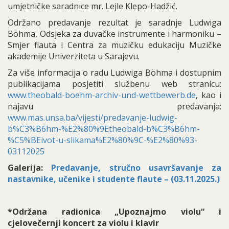
umjetničke saradnice mr. Lejle Klepo-Hadžić.
Održano predavanje rezultat je saradnje Ludwiga
Böhma, Odsjeka za duvačke instrumente i harmoniku –
Smjer flauta i Centra za muzičku edukaciju Muzičke
akademije Univerziteta u Sarajevu.
Za više informacija o radu Ludwiga Böhma i dostupnim
publikacijama posjetiti službenu web stranicu:
www.theobald-boehm-archiv-und-wettbewerb.de
, kao i
najavu predavanja:
www.mas.unsa.ba/vijesti/predavanje-ludwig-
b%C3%B6hm-%E2%80%9Etheobald-b%C3%B6hm-
%C5%BEivot-u-slikama%E2%80%9C-%E2%80%93-
03112025
Galerija:
Predavanje, stručno usavršavanje za
nastavnike, učenike i studente flaute – (03.11.2025.)
*Održana radionica „Upoznajmo violu“ i
cjelovečernji koncert za violu i klavir