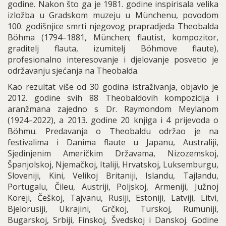
godine. Nakon što ga je 1981. godine inspirisala velika
izložba u Gradskom muzeju u Münchenu, povodom
100. godišnjice smrti njegovog prapradjeda Theobalda
Böhma (1794–1881, München; flautist, kompozitor,
graditelj flauta, izumitelj Böhmove flaute),
profesionalno interesovanje i djelovanje posvetio je
održavanju sjećanja na Theobalda.
Kao rezultat više od 30 godina istraživanja, objavio je
2012. godine svih 88 Theobaldovih kompozicija i
aranžmana zajedno s Dr. Raymondom Meylanom
(1924–2022), a 2013. godine 20 knjiga i 4 prijevoda o
Böhmu. Predavanja o Theobaldu održao je na
festivalima i Danima flaute u Japanu, Australiji,
Sjedinjenim Američkim Državama, Nizozemskoj,
Španjolskoj, Njemačkoj, Italiji, Hrvatskoj, Luksemburgu,
Sloveniji, Kini, Velikoj Britaniji, Islandu, Tajlandu,
Portugalu, Čileu, Austriji, Poljskoj, Armeniji, Južnoj
Koreji, Češkoj, Tajvanu, Rusiji, Estoniji, Latviji, Litvi,
Bjelorusiji, Ukrajini, Grčkoj, Turskoj, Rumuniji,
Bugarskoj, Srbiji, Finskoj, Švedskoj i Danskoj. Godine