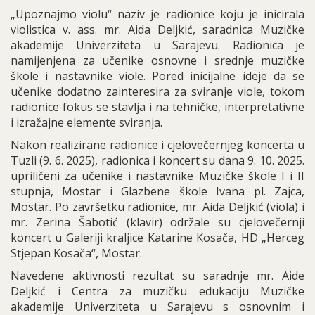
„Upoznajmo violu“ naziv je radionice koju je inicirala
violistica v. ass. mr. Aida Deljkić, saradnica Muzičke
akademije Univerziteta u Sarajevu. Radionica je
namijenjena za učenike osnovne i srednje muzičke
škole i nastavnike viole. Pored inicijalne ideje da se
učenike dodatno zainteresira za sviranje viole, tokom
radionice fokus se stavlja i na tehničke, interpretativne
i izražajne elemente sviranja.
Nakon realizirane radionice i cjelovečernjeg koncerta u
Tuzli (9. 6. 2025), radionica i koncert su dana 9. 10. 2025.
upriličeni za učenike i nastavnike Muzičke škole I i II
stupnja, Mostar i Glazbene škole Ivana pl. Zajca,
Mostar. Po završetku radionice, mr. Aida Deljkić (viola) i
mr. Zerina Šabotić (klavir) održale su cjelovečernji
koncert u Galeriji kraljice Katarine Kosača, HD „Herceg
Stjepan Kosača“, Mostar.
Navedene aktivnosti rezultat su saradnje mr. Aide
Deljkić i Centra za muzičku edukaciju Muzičke
akademije Univerziteta u Sarajevu s osnovnim i