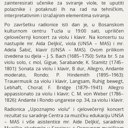
zainteresirati učenike za sviranje viole, te uputiti
polaznike i potaknuti ih na rad na tehničkim,
interpretativnim i izražajnim elementima sviranja.
Po završetku radionice isti dan je, u Bosanskom
kulturnom centru Tuzla u 19:00 sati, upriličen
cjelovečernji koncert za violu i klavir. Na koncertu su
nastupile mr. Aida Deljkić, viola (UNSA – MAS) i mr.
Adela Šabić, klavir (UNSA – MAS). Ovom prilikom
izvedena su djela – J. S. Bach (1685–1750): Svita br. 5 za
violu solo, c mol, Gigue, Sarabande; K. Stamitz (1745–
1801): Sonata za violu i klavir, B dur, Allegro, Andante
moderato, Rondo; P. Hindemith (1895–1963):
Trauermusik za violu i klavir, Langsam, Ruhig bewegt,
Lebhaft, Choral; F. Bridge (1879–1941): Allegro
appassionato za violu i klavir; C. M. von Weber (1786–
1826): Andante i Rondo ungarese op. 34, za violu i klavir.
Radionica „Upoznajmo violu“ i cjelovečernji koncert
rezultat su saradnje Centra za muzičku edukaciju UNSA
– MAS i više asistentice mr. Aide Deljkić, saradnice