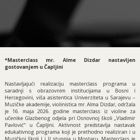
*Masterclass mr. Alme Dizdar nastavljen
gostovanjem u Čapljini
Nastavljajući realizaciju masterclass programa u
saradnji s obrazovnim institucijama u Bosni i
Hercegovini, viša asistentica Univerziteta u Sarajevu –
Muzičke akademije, violinistica mr. Alma Dizdar, održala
je 16. maja 2026. godine masterclass iz violine za
učenike Glazbenog odjela pri Osnovnoj školi „Vladimir
Pavlović“ u Čapljini. Aktivnost predstavlja nastavak
edukativnog programa koji je prethodno realiziran i u
Muzičkoj školi I i II stupnja u Mostaru. Masterclass je