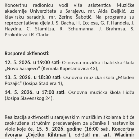
Koncertnu radionicu vodi viša asistentica Muzičke
akademije Univerziteta u Sarajevu, mr. Aida Deljkić, uz
klavirsku saradnju mr. Zerine Šabotić. Na programu su
reprezentativna djela J. S. Bacha, H. Ecclesa, G. F. Handela, J.
Haydna, C. Stamitza, R. Schumanna, J. Brahmsa, S.
Prokofieva i R. Clarke.
Raspored aktivnosti:
12. 5. 2026. u 19:00 sati
: Osnovna muzička i baletska škola
„Novo Sarajevo“ (Kemala Kapetanovića 43),
13. 5. 2026. u 18:30 sati
: Osnovna muzička škola „Mladen
Pozajić“ (Josipa Štadlera 1),
14. 5. 2026. u 17:00 sati
: Osnovna muzička škola Ilidža
(Josipa Slavenskog 24).
Realizacija aktivnosti u sarajevskim muzičkim školama bit će
zaokružena stručnim predavanjem za učenike i nastavnike
viole koje će,
15. 5. 2026. godine
(16:00 sati, Koncertna
dvorana „Cvjetko Rihtman“),
održati
mr. art. Wladimir