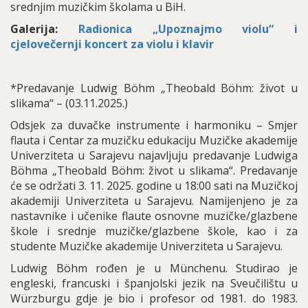
srednjim muzičkim školama u BiH.
Galerija:
Radionica „Upoznajmo violu“ i
cjelovečernji koncert za violu i klavir
*Predavanje Ludwig Böhm „Theobald Böhm: život u
slikama“ – (03.11.2025.)
Odsjek za duvačke instrumente i harmoniku – Smjer
flauta i Centar za muzičku edukaciju Muzičke akademije
Univerziteta u Sarajevu najavljuju predavanje Ludwiga
Böhma „Theobald Böhm: život u slikama“. Predavanje
će se održati 3. 11. 2025. godine u 18:00 sati na Muzičkoj
akademiji Univerziteta u Sarajevu. Namijenjeno je za
nastavnike i učenike flaute osnovne muzičke/glazbene
škole i srednje muzičke/glazbene škole, kao i za
studente Muzičke akademije Univerziteta u Sarajevu.
Ludwig Böhm rođen je u Münchenu. Studirao je
engleski, francuski i španjolski jezik na Sveučilištu u
Würzburgu gdje je bio i profesor od 1981. do 1983.