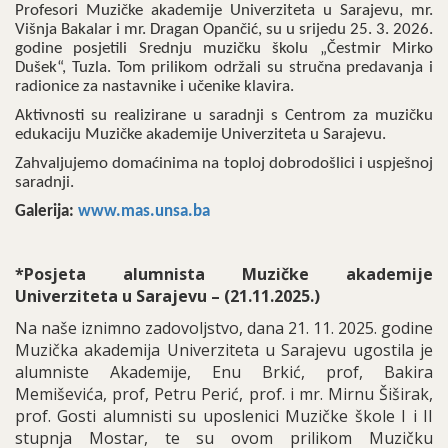
Profesori Muzičke akademije Univerziteta u Sarajevu, mr.
Višnja Bakalar i mr. Dragan Opančić, su u srijedu 25. 3. 2026.
godine posjetili Srednju muzičku školu „Čestmir Mirko
Dušek“, Tuzla. Tom prilikom održali su stručna predavanja i
radionice za nastavnike i učenike klavira.
Aktivnosti su realizirane u saradnji s Centrom za muzičku
edukaciju Muzičke akademije Univerziteta u Sarajevu.
Zahvaljujemo domaćinima na toploj dobrodošlici i uspješnoj
saradnji.
Galerija:
www.mas.unsa.ba
*Posjeta alumnista Muzičke akademije
Univerziteta u Sarajevu – (21.11.2025.)
Na naše iznimno zadovoljstvo, dana 21. 11. 2025. godine
Muzička akademija Univerziteta u Sarajevu ugostila je
alumniste Akademije, Enu Brkić, prof, Bakira
Memiševića, prof, Petru Perić, prof. i mr. Mirnu Šiširak,
prof. Gosti alumnisti su uposlenici Muzičke škole I i II
stupnja Mostar, te su ovom prilikom Muzičku