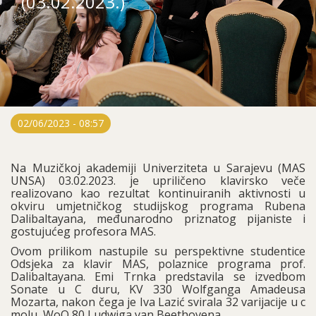
(03.02.2023.)
02/06/2023 - 08:57
Na Muzičkoj akademiji Univerziteta u Sarajevu (MAS
UNSA) 03.02.2023. je upriličeno klavirsko veče
realizovano kao rezultat kontinuiranih aktivnosti u
okviru umjetničkog studijskog programa Rubena
Dalibaltayana, međunarodno priznatog pijaniste i
gostujućeg profesora MAS.
Ovom prilikom nastupile su perspektivne studentice
Odsjeka za klavir MAS, polaznice programa prof.
Dalibaltayana. Emi Trnka predstavila se izvedbom
Sonate u C duru, KV 330 Wolfganga Amadeusa
Mozarta, nakon čega je Iva Lazić svirala 32 varijacije u c
molu, WoO 80 Ludwiga van Beethovena.