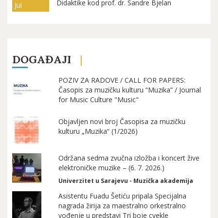
Didaktike kod prof. dr. Sandre Bjelan
Jul
DOGAĐAJI
POZIV ZA RADOVE / CALL FOR PAPERS:
Časopis za muzičku kulturu “Muzika” / Journal
for Music Culture "Music"
Objavljen novi broj Časopisa za muzičku
kulturu „Muzika“ (1/2026)
Održana sedma zvučna izložba i koncert žive
elektroničke muzike – (6. 7. 2026.)
Univerzitet u Sarajevu - Muzička akademija
Asistentu Fuadu Šetiću pripala Specijalna
nagrada žirija za maestralno orkestralno
vođenje u predstavi Tri boje cvekle