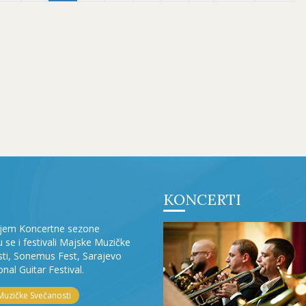
KONCERTI
ljem Koncertne sezone
ju se i festivali Majske Muzičke
ti, Sonemus Fest, Sarajevo
onal Guitar Festival.
Muzičke Svečanosti