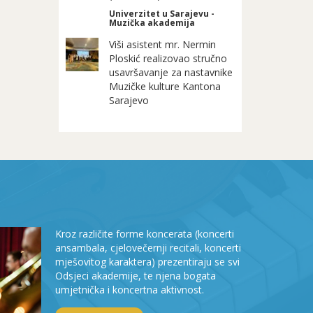
Univerzitet u Sarajevu -
Muzička akademija
Viši asistent mr. Nermin
Ploskić realizovao stručno
usavršavanje za nastavnike
Muzičke kulture Kantona
Sarajevo
Kroz različite forme koncerata (koncerti
ansambala, cjelovečernji recitali, koncerti
mješovitog karaktera) prezentiraju se svi
Odsjeci akademije, te njena bogata
umjetnička i koncertna aktivnost.