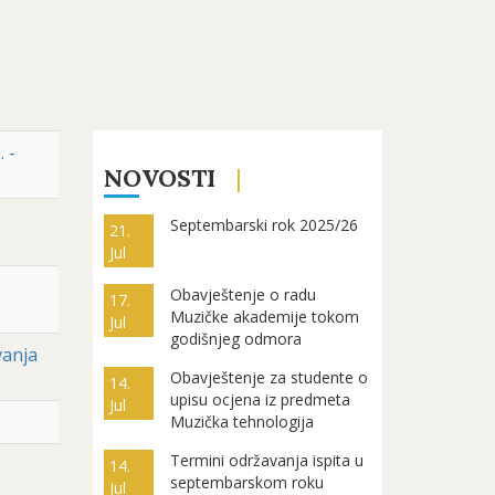
 -
NOVOSTI
Septembarski rok 2025/26
21.
Jul
Obavještenje o radu
17.
Muzičke akademije tokom
Jul
godišnjeg odmora
vanja
Obavještenje za studente o
14.
upisu ocjena iz predmeta
Jul
Muzička tehnologija
Termini održavanja ispita u
14.
septembarskom roku
Jul