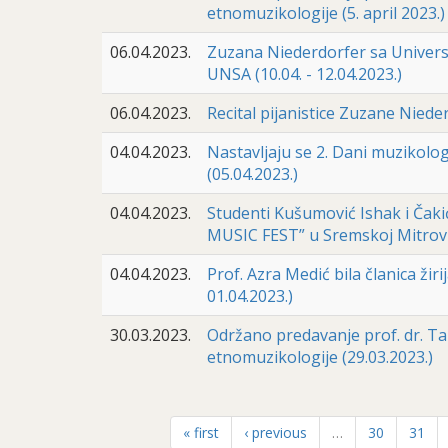
etnomuzikologije (5. april 2023.)
06.04.2023.
Zuzana Niederdorfer sa Univers
UNSA (10.04. - 12.04.2023.)
06.04.2023.
Recital pijanistice Zuzane Nied
04.04.2023.
Nastavljaju se 2. Dani muzikolog
(05.04.2023.)
04.04.2023.
Studenti Kušumović Ishak i Čak
MUSIC FEST” u Sremskoj Mitrovici
04.04.2023.
Prof. Azra Medić bila članica žir
01.04.2023.)
30.03.2023.
Održano predavanje prof. dr. Ta
etnomuzikologije (29.03.2023.)
« first
‹ previous
…
30
31