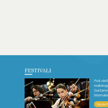
FESTIVALI
Pod okri
realizira
Svečanos
Internati
Majske 