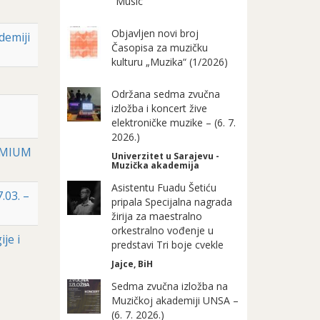
"Music"
Objavljen novi broj
demiji
Časopisa za muzičku
kulturu „Muzika“ (1/2026)
Održana sedma zvučna
izložba i koncert žive
elektroničke muzike – (6. 7.
2026.)
IRMIUM
Univerzitet u Sarajevu -
Muzička akademija
Asistentu Fuadu Šetiću
.03. –
pripala Specijalna nagrada
žirija za maestralno
orkestralno vođenje u
je i
predstavi Tri boje cvekle
Jajce, BiH
Sedma zvučna izložba na
Muzičkoj akademiji UNSA –
(6. 7. 2026.)