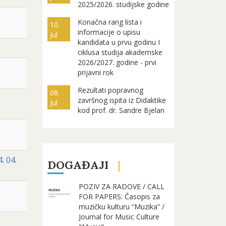
2025/2026. studijske godine
Konačna rang lista i
10.
informacije o upisu
Jul
kandidata u prvu godinu I
ciklusa studija akademske
2026/2027. godine - prvi
prijavni rok
Rezultati popravnog
08.
završnog ispita iz Didaktike
Jul
kod prof. dr. Sandre Bjelan
. 04.
DOGAĐAJI
POZIV ZA RADOVE / CALL
FOR PAPERS: Časopis za
muzičku kulturu “Muzika” /
Journal for Music Culture