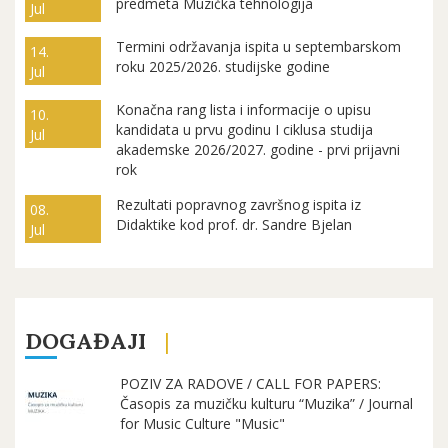
predmeta Muzička tehnologija
Jul
Termini održavanja ispita u septembarskom
14.
roku 2025/2026. studijske godine
Jul
Konačna rang lista i informacije o upisu
10.
kandidata u prvu godinu I ciklusa studija
Jul
akademske 2026/2027. godine - prvi prijavni
rok
Rezultati popravnog završnog ispita iz
08.
Didaktike kod prof. dr. Sandre Bjelan
Jul
DOGAĐAJI
POZIV ZA RADOVE / CALL FOR PAPERS:
Časopis za muzičku kulturu “Muzika” / Journal
for Music Culture "Music"