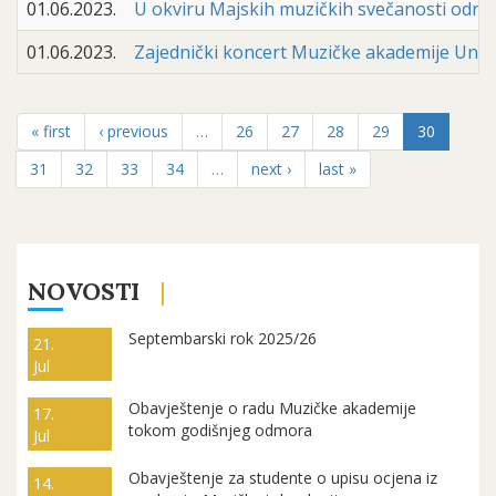
01.06.2023.
U okviru Majskih muzičkih svečanosti održ
01.06.2023.
Zajednički koncert Muzičke akademije Univer
« first
‹ previous
…
26
27
28
29
30
31
32
33
34
…
next ›
last »
NOVOSTI
Septembarski rok 2025/26
21.
Jul
Obavještenje o radu Muzičke akademije
17.
tokom godišnjeg odmora
Jul
Obavještenje za studente o upisu ocjena iz
14.