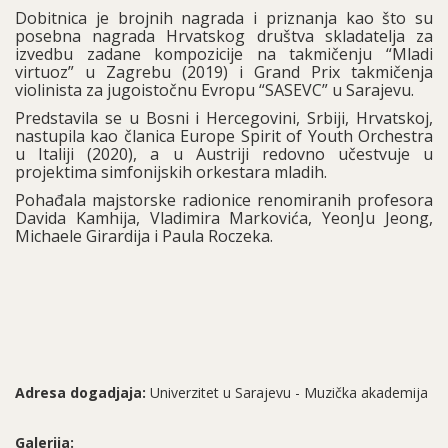
Dobitnica je brojnih nagrada i priznanja kao što su
posebna nagrada Hrvatskog društva skladatelja za
izvedbu zadane kompozicije na takmičenju “Mladi
virtuoz” u Zagrebu (2019) i Grand Prix takmičenja
violinista za jugoistočnu Evropu “SASEVC” u Sarajevu.
Predstavila se u Bosni i Hercegovini, Srbiji, Hrvatskoj,
nastupila kao članica Europe Spirit of Youth Orchestra
u Italiji (2020), a u Austriji redovno učestvuje u
projektima simfonijskih orkestara mladih.
Pohađala majstorske radionice renomiranih profesora
Davida Kamhija, Vladimira Markovića, YeonJu Jeong,
Michaele Girardija i Paula Roczeka.
Adresa dogadjaja:
Univerzitet u Sarajevu - Muzička akademija
Galerija: