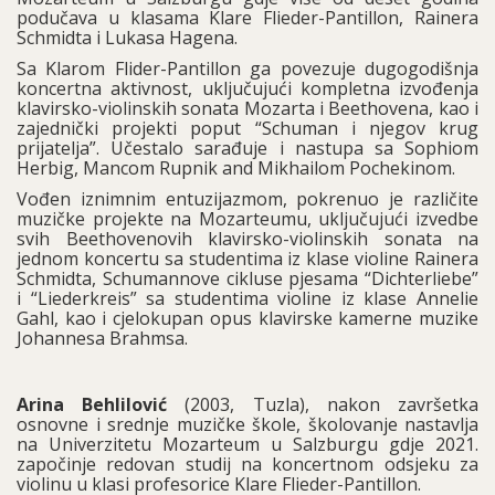
podučava u klasama Klare Flieder-Pantillon, Rainera
Schmidta i Lukasa Hagena.
Sa Klarom Flider-Pantillon ga povezuje dugogodišnja
koncertna aktivnost, uključujući kompletna izvođenja
klavirsko-violinskih sonata Mozarta i Beethovena, kao i
zajednički projekti poput “Schuman i njegov krug
prijatelja”. Učestalo sarađuje i nastupa sa Sophiom
Herbig, Mancom Rupnik and Mikhailom Pochekinom.
Vođen iznimnim entuzijazmom, pokrenuo je različite
muzičke projekte na Mozarteumu, uključujući izvedbe
svih Beethovenovih klavirsko-violinskih sonata na
jednom koncertu sa studentima iz klase violine Rainera
Schmidta, Schumannove cikluse pjesama “Dichterliebe”
i “Liederkreis” sa studentima violine iz klase Annelie
Gahl, kao i cjelokupan opus klavirske kamerne muzike
Johannesa Brahmsa.
Arina Behlilović
(2003, Tuzla), nakon završetka
osnovne i srednje muzičke škole, školovanje nastavlja
na Univerzitetu Mozarteum u Salzburgu gdje 2021.
započinje redovan studij na koncertnom odsjeku za
violinu u klasi profesorice Klare Flieder-Pantillon.