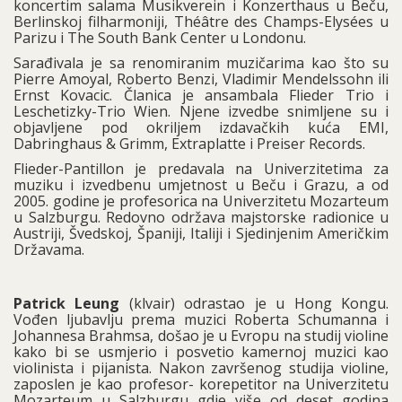
koncertim salama Musikverein i Konzerthaus u Beču,
Berlinskoj filharmoniji, Théâtre des Champs-Elysées u
Parizu i The South Bank Center u Londonu.
Sarađivala je sa renomiranim muzičarima kao što su
Pierre Amoyal, Roberto Benzi, Vladimir Mendelssohn ili
Ernst Kovacic. Članica je ansambala Flieder Trio i
Leschetizky-Trio Wien. Njene izvedbe snimljene su i
objavljene pod okriljem izdavačkih kuća EMI,
Dabringhaus & Grimm, Extraplatte i Preiser Records.
Flieder-Pantillon je predavala na Univerzitetima za
muziku i izvedbenu umjetnost u Beču i Grazu, a od
2005. godine je profesorica na Univerzitetu Mozarteum
u Salzburgu. Redovno održava majstorske radionice u
Austriji, Švedskoj, Španiji, Italiji i Sjedinjenim Američkim
Državama.
Patrick Leung
(klvair) odrastao je u Hong Kongu.
Vođen ljubavlju prema muzici Roberta Schumanna i
Johannesa Brahmsa, došao je u Evropu na studij violine
kako bi se usmjerio i posvetio kamernoj muzici kao
violinista i pijanista. Nakon završenog studija violine,
zaposlen je kao profesor- korepetitor na Univerzitetu
Mozarteum u Salzburgu gdje više od deset godina