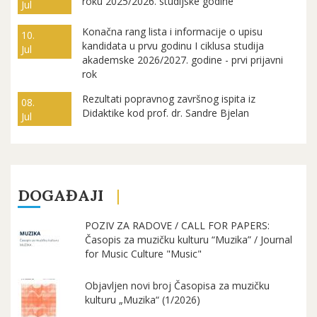
roku 2025/2026. studijske godine
Jul
Konačna rang lista i informacije o upisu
10.
kandidata u prvu godinu I ciklusa studija
Jul
akademske 2026/2027. godine - prvi prijavni
rok
Rezultati popravnog završnog ispita iz
08.
Didaktike kod prof. dr. Sandre Bjelan
Jul
DOGAĐAJI
POZIV ZA RADOVE / CALL FOR PAPERS:
Časopis za muzičku kulturu “Muzika” / Journal
for Music Culture "Music"
Objavljen novi broj Časopisa za muzičku
kulturu „Muzika“ (1/2026)