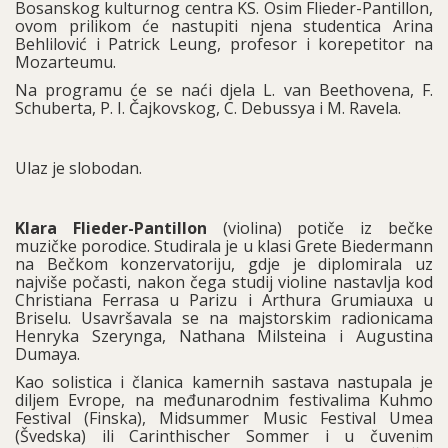
Bosanskog kulturnog centra KS. Osim Flieder-Pantillon,
ovom prilikom će nastupiti njena studentica Arina
Behlilović i Patrick Leung, profesor i korepetitor na
Mozarteumu.
Na programu će se naći djela L. van Beethovena, F.
Schuberta, P. I. Čajkovskog, C. Debussya i M. Ravela.
Ulaz je slobodan.
Klara Flieder-Pantillon
(violina) potiče iz bečke
muzičke porodice. Studirala je u klasi Grete Biedermann
na Bečkom konzervatoriju, gdje je diplomirala uz
najviše počasti, nakon čega studij violine nastavlja kod
Christiana Ferrasa u Parizu i Arthura Grumiauxa u
Briselu. Usavršavala se na majstorskim radionicama
Henryka Szerynga, Nathana Milsteina i Augustina
Dumaya.
Kao solistica i članica kamernih sastava nastupala je
diljem Evrope, na međunarodnim festivalima Kuhmo
Festival (Finska), Midsummer Music Festival Umea
(Švedska) ili Carinthischer Sommer i u čuvenim