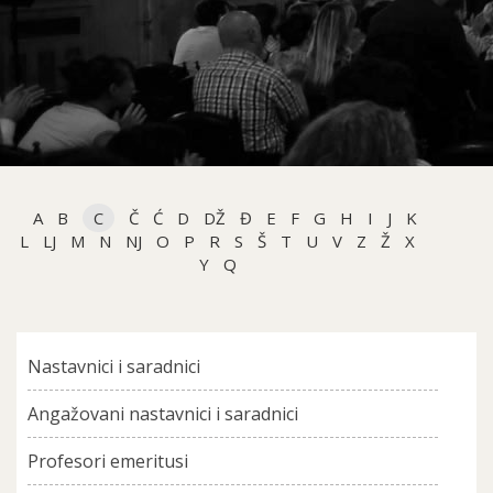
A
B
C
Č
Ć
D
DŽ
Đ
E
F
G
H
I
J
K
L
LJ
M
N
NJ
O
P
R
S
Š
T
U
V
Z
Ž
X
Y
Q
Nastavnici i saradnici
Angažovani nastavnici i saradnici
Profesori emeritusi