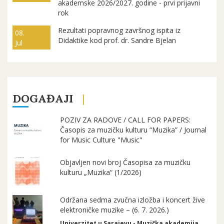
akademske 2026/2027. godine - prvi prijavni
rok
Rezultati popravnog završnog ispita iz
08.
Didaktike kod prof. dr. Sandre Bjelan
Jul
DOGAĐAJI
POZIV ZA RADOVE / CALL FOR PAPERS:
Časopis za muzičku kulturu “Muzika” / Journal
for Music Culture "Music"
Objavljen novi broj Časopisa za muzičku
kulturu „Muzika“ (1/2026)
Održana sedma zvučna izložba i koncert žive
elektroničke muzike – (6. 7. 2026.)
Univerzitet u Sarajevu - Muzička akademija