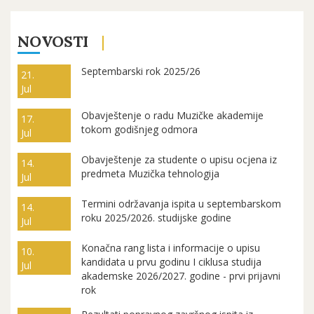
NOVOSTI
Septembarski rok 2025/26
21.
Jul
Obavještenje o radu Muzičke akademije
17.
tokom godišnjeg odmora
Jul
Obavještenje za studente o upisu ocjena iz
14.
predmeta Muzička tehnologija
Jul
Termini održavanja ispita u septembarskom
14.
roku 2025/2026. studijske godine
Jul
Konačna rang lista i informacije o upisu
10.
kandidata u prvu godinu I ciklusa studija
Jul
akademske 2026/2027. godine - prvi prijavni
rok