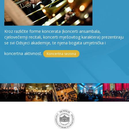
Kroz različite forme koncerata (koncerti ansambala,
cjelovečernji recitali, koncerti mješovitog karaktera) prezentiraju
se svi Odsjeci akademije, te njena bogata umjetnička i
koncertna aktivnost.
Koncertna sezona