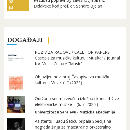
Rezultati popravnog završnog ispita iz
08.
Didaktike kod prof. dr. Sandre Bjelan
Jul
DOGAĐAJI
POZIV ZA RADOVE / CALL FOR PAPERS:
Časopis za muzičku kulturu “Muzika” / Journal
for Music Culture "Music"
Objavljen novi broj Časopisa za muzičku
kulturu „Muzika“ (1/2026)
Održana sedma zvučna izložba i koncert žive
elektroničke muzike – (6. 7. 2026.)
Univerzitet u Sarajevu - Muzička akademija
Asistentu Fuadu Šetiću pripala Specijalna
nagrada žirija za maestralno orkestralno