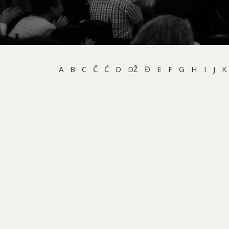
A
B
C
Č
Ć
D
DŽ
Đ
E
F
G
H
I
J
K