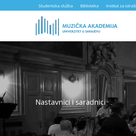
Skip
Studentska služba
Biblioteka
Institut za istr
to
main
content
Nastavnici i saradnici