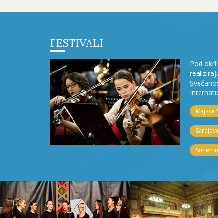
FESTIVALI
Pod okri
realizira
Svečanos
Internati
Majske 
Sarajevo
Sonemus