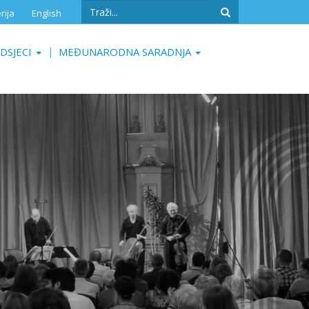
Search
rija
English
form
Search
DSJECI
MEĐUNARODNA SARADNJA