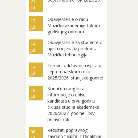
21.
Jul
Obavještenje o radu
17.
Muzičke akademije tokom
Jul
godišnjeg odmora
Obavještenje za studente o
14.
upisu ocjena iz predmeta
Jul
Muzička tehnologija
Termini održavanja ispita u
14.
septembarskom roku
Jul
2025/2026. studijske godine
Konačna rang lista i
10.
informacije o upisu
Jul
kandidata u prvu godinu I
ciklusa studija akademske
2026/2027. godine - prvi
prijavni rok
Rezultati popravnog
08.
završnog ispita iz Didaktike
Jul