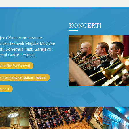
KONCERTI
ljem Koncertne sezone
ju se i festivali Majske Muzičke
ti, Sonemus Fest, Sarajevo
onal Guitar Festival.
Muzičke Svečanosti
 International Guitar Festival
 Fest