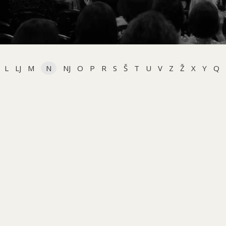
L
LJ
M
N
NJ
O
P
R
S
Š
T
U
V
Z
Ž
X
Y
Q