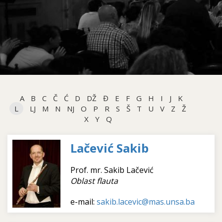
A
B
C
Č
Ć
D
DŽ
Đ
E
F
G
H
I
J
K
L
LJ
M
N
NJ
O
P
R
S
Š
T
U
V
Z
Ž
X
Y
Q
Lačević Sakib
Prof. mr. Sakib Lačević
Oblast flauta
e-mail:
sakib.lacevic@mas.unsa.ba