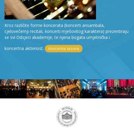
Kroz različite forme koncerata (koncerti ansambala,
cjelovečernji recitali, koncerti mješovitog karaktera) prezentiraju
se svi Odsjeci akademije, te njena bogata umjetnička i
koncertna aktivnost.
Koncertna sezona