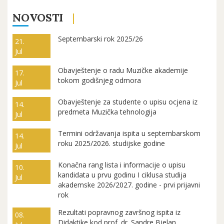
NOVOSTI
Septembarski rok 2025/26
21.
Jul
Obavještenje o radu Muzičke akademije
17.
tokom godišnjeg odmora
Jul
Obavještenje za studente o upisu ocjena iz
14.
predmeta Muzička tehnologija
Jul
Termini održavanja ispita u septembarskom
14.
roku 2025/2026. studijske godine
Jul
Konačna rang lista i informacije o upisu
10.
kandidata u prvu godinu I ciklusa studija
Jul
akademske 2026/2027. godine - prvi prijavni
rok
Rezultati popravnog završnog ispita iz
08.
Didaktike kod prof. dr. Sandre Bjelan