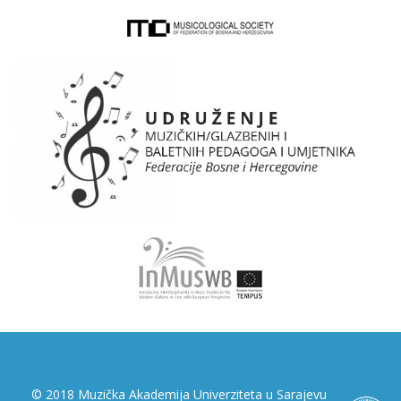
© 2018 Muzička Akademija Univerziteta u Sarajevu