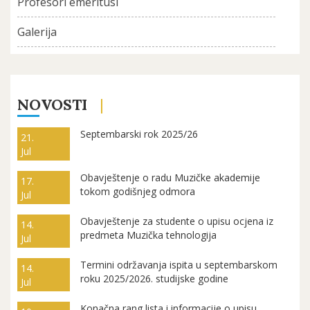
Profesori emeritusi
Galerija
NOVOSTI
Septembarski rok 2025/26
21.
Jul
Obavještenje o radu Muzičke akademije
17.
tokom godišnjeg odmora
Jul
Obavještenje za studente o upisu ocjena iz
14.
predmeta Muzička tehnologija
Jul
Termini održavanja ispita u septembarskom
14.
roku 2025/2026. studijske godine
Jul
Konačna rang lista i informacije o upisu