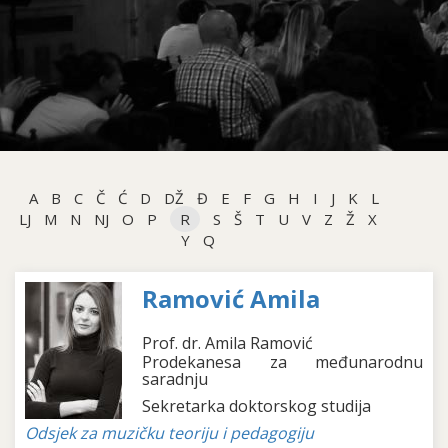
A
B
C
Č
Ć
D
DŽ
Đ
E
F
G
H
I
J
K
L
LJ
M
N
NJ
O
P
R
S
Š
T
U
V
Z
Ž
X
Y
Q
Ramović Amila
Prof. dr. Amila Ramović
Prodekanesa za međunarodnu
saradnju
Sekretarka doktorskog studija
Odsjek za muzičku teoriju i pedagogiju