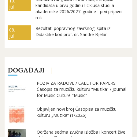
10.
kandidata u prvu godinu I ciklusa studija
Jul
akademske 2026/2027. godine - prvi prijavni
rok
Rezultati popravnog završnog ispita iz
08.
Didaktike kod prof. dr. Sandre Bjelan
Jul
DOGAĐAJI
POZIV ZA RADOVE / CALL FOR PAPERS:
Časopis za muzičku kulturu “Muzika” / Journal
for Music Culture "Music"
Objavljen novi broj Časopisa za muzičku
kulturu „Muzika“ (1/2026)
Održana sedma zvučna izložba i koncert žive