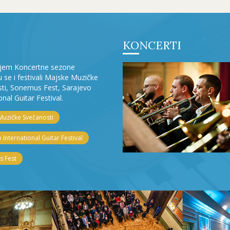
KONCERTI
ljem Koncertne sezone
ju se i festivali Majske Muzičke
ti, Sonemus Fest, Sarajevo
onal Guitar Festival.
Muzičke Svečanosti
 International Guitar Festival
 Fest