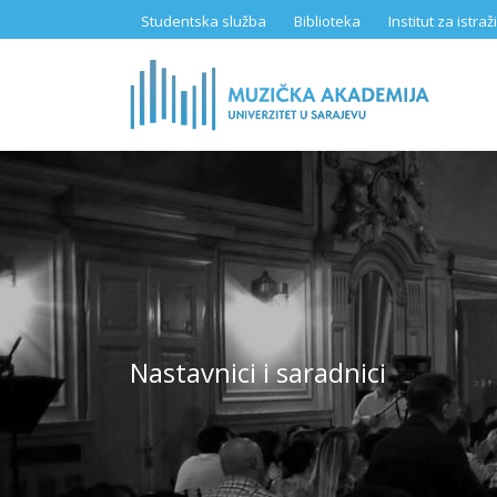
Skip
Studentska služba
Biblioteka
Institut za istr
to
main
content
Nastavnici i saradnici