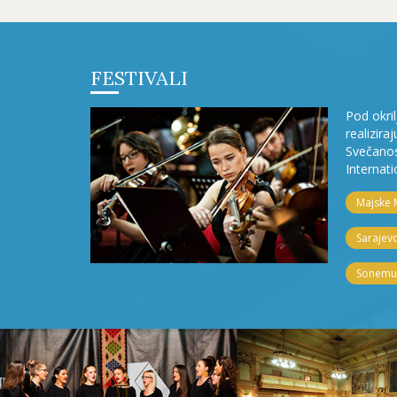
FESTIVALI
Pod okri
realizira
Svečanos
Internati
Majske 
Sarajevo
Sonemus