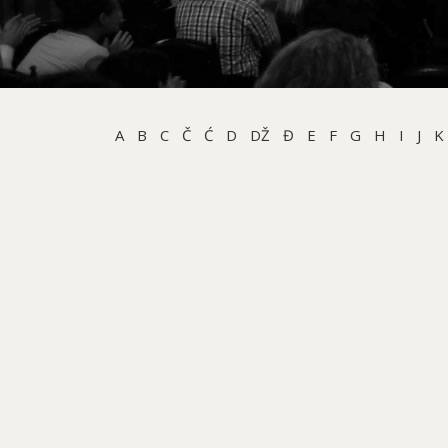
A
B
C
Č
Ć
D
DŽ
Đ
E
F
G
H
I
J
K