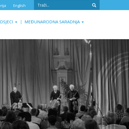
Search
rija
English
form
Search
DSJECI
MEĐUNARODNA SARADNJA