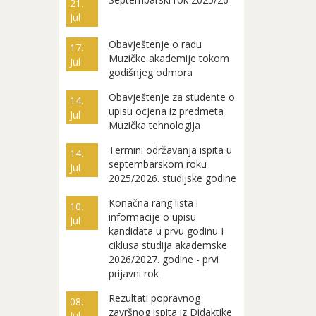
21.
Jul
Obavještenje o radu
17.
Muzičke akademije tokom
Jul
godišnjeg odmora
Obavještenje za studente o
14.
upisu ocjena iz predmeta
Jul
Muzička tehnologija
Termini održavanja ispita u
14.
septembarskom roku
Jul
2025/2026. studijske godine
Konačna rang lista i
10.
informacije o upisu
Jul
kandidata u prvu godinu I
ciklusa studija akademske
2026/2027. godine - prvi
prijavni rok
Rezultati popravnog
08.
završnog ispita iz Didaktike
Jul