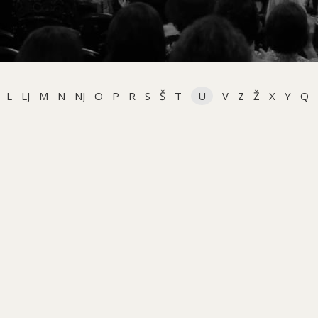
L
LJ
M
N
NJ
O
P
R
S
Š
T
U
V
Z
Ž
X
Y
Q