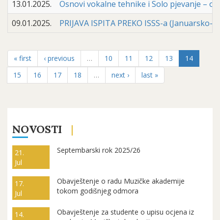
13.01.2025.
Osnovi vokalne tehnike i Solo pjevanje – ob
09.01.2025.
PRIJAVA ISPITA PREKO ISSS-a (Januarsko-fe
« first
‹ previous
…
10
11
12
13
14
15
16
17
18
…
next ›
last »
NOVOSTI
Septembarski rok 2025/26
21.
Jul
Obavještenje o radu Muzičke akademije
17.
tokom godišnjeg odmora
Jul
Obavještenje za studente o upisu ocjena iz
14.