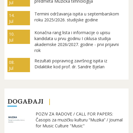
predmeta Muzička tehnologija
Jul
Termini održavanja ispita u septembarskom
14.
roku 2025/2026. studijske godine
Jul
Konačna rang lista i informacije o upisu
10.
kandidata u prvu godinu I ciklusa studija
Jul
akademske 2026/2027. godine - prvi prijavni
rok
Rezultati popravnog završnog ispita iz
08.
Didaktike kod prof. dr. Sandre Bjelan
Jul
DOGAĐAJI
POZIV ZA RADOVE / CALL FOR PAPERS:
Časopis za muzičku kulturu “Muzika” / Journal
for Music Culture "Music"