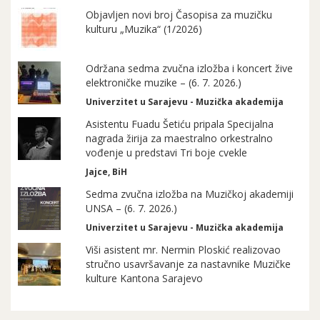
Objavljen novi broj Časopisa za muzičku
kulturu „Muzika“ (1/2026)
Održana sedma zvučna izložba i koncert žive
elektroničke muzike – (6. 7. 2026.)
Univerzitet u Sarajevu - Muzička akademija
Asistentu Fuadu Šetiću pripala Specijalna
nagrada žirija za maestralno orkestralno
vođenje u predstavi Tri boje cvekle
Jajce, BiH
Sedma zvučna izložba na Muzičkoj akademiji
UNSA – (6. 7. 2026.)
Univerzitet u Sarajevu - Muzička akademija
Viši asistent mr. Nermin Ploskić realizovao
stručno usavršavanje za nastavnike Muzičke
kulture Kantona Sarajevo