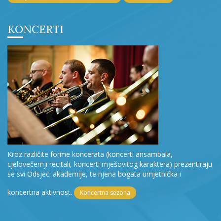
KONCERTI
Kroz različite forme koncerata (koncerti ansambala,
cjelovečernji recitali, koncerti mješovitog karaktera) prezentiraju
se svi Odsjeci akademije, te njena bogata umjetnička i
koncertna aktivnost.
Koncertna sezona