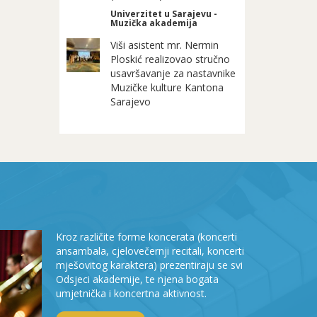
Univerzitet u Sarajevu -
Muzička akademija
Viši asistent mr. Nermin
Ploskić realizovao stručno
usavršavanje za nastavnike
Muzičke kulture Kantona
Sarajevo
Kroz različite forme koncerata (koncerti
ansambala, cjelovečernji recitali, koncerti
mješovitog karaktera) prezentiraju se svi
Odsjeci akademije, te njena bogata
umjetnička i koncertna aktivnost.