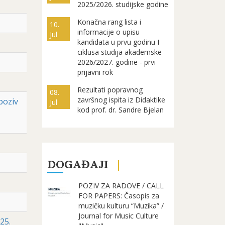
2025/2026. studijske godine
Konačna rang lista i
10.
informacije o upisu
Jul
kandidata u prvu godinu I
ciklusa studija akademske
2026/2027. godine - prvi
prijavni rok
Rezultati popravnog
08.
završnog ispita iz Didaktike
poziv
Jul
kod prof. dr. Sandre Bjelan
DOGAĐAJI
POZIV ZA RADOVE / CALL
FOR PAPERS: Časopis za
muzičku kulturu “Muzika” /
Journal for Music Culture
25.