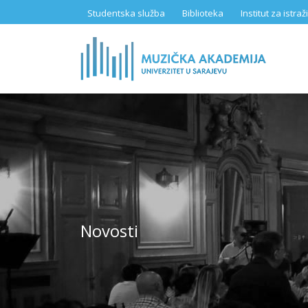
Skip
Studentska služba
Biblioteka
Institut za istr
to
main
content
Novosti