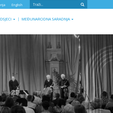
Search
rija
English
form
Search
DSJECI
MEĐUNARODNA SARADNJA