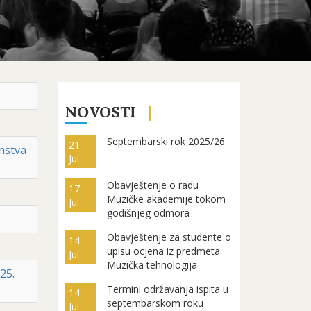
NOVOSTI
Septembarski rok 2025/26
21.
nstva
Jul
Obavještenje o radu
17.
Muzičke akademije tokom
Jul
godišnjeg odmora
Obavještenje za studente o
14.
upisu ocjena iz predmeta
Jul
Muzička tehnologija
25.
Termini održavanja ispita u
14.
septembarskom roku
Jul