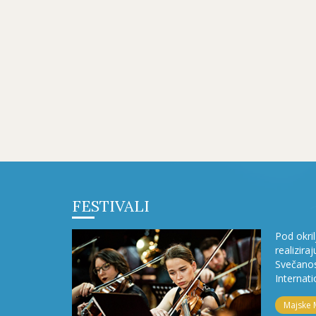
FESTIVALI
Pod okri
realizira
Svečanos
Internati
Majske 