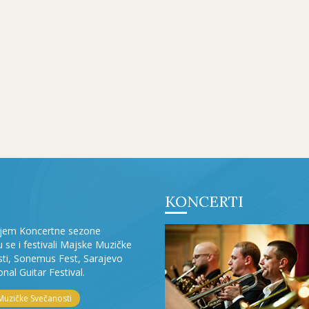
KONCERTI
ljem Koncertne sezone
ju se i festivali Majske Muzičke
ti, Sonemus Fest, Sarajevo
onal Guitar Festival.
Muzičke Svečanosti