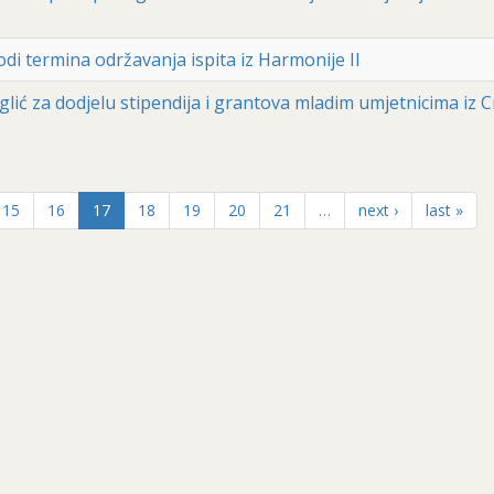
di termina održavanja ispita iz Harmonije II
lić za dodjelu stipendija i grantova mladim umjetnicima iz 
15
16
17
18
19
20
21
…
next ›
last »