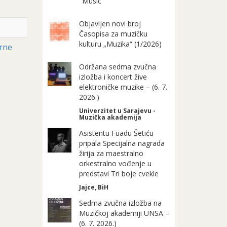
"Music"
Objavljen novi broj
Časopisa za muzičku
kulturu „Muzika“ (1/2026)
Crne
Održana sedma zvučna
izložba i koncert žive
elektroničke muzike – (6. 7.
2026.)
Univerzitet u Sarajevu -
Muzička akademija
Asistentu Fuadu Šetiću
pripala Specijalna nagrada
žirija za maestralno
orkestralno vođenje u
predstavi Tri boje cvekle
Jajce, BiH
Sedma zvučna izložba na
Muzičkoj akademiji UNSA –
(6. 7. 2026.)