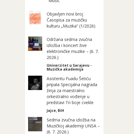
"Music"
Objavljen novi broj
Časopisa za muzičku
kulturu „Muzika“ (1/2026)
Održana sedma zvučna
izložba i koncert žive
elektroničke muzike – (6. 7.
2026.)
Univerzitet u Sarajevu -
Muzička akademija
Asistentu Fuadu Šetiću
pripala Specijalna nagrada
žirija za maestralno
orkestralno vođenje u
predstavi Tri boje cvekle
Jajce, BiH
Sedma zvučna izložba na
Muzičkoj akademiji UNSA –
(6. 7. 2026.)