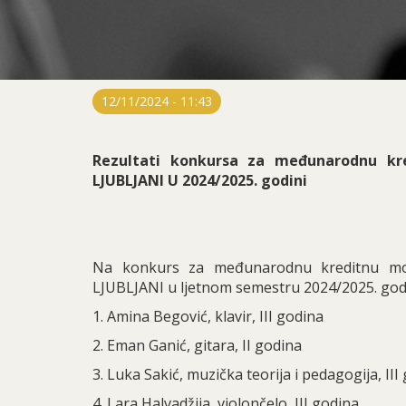
12/11/2024 - 11:43
Rezultati konkursa za međunarodnu kr
LJUBLJANI U 2024/2025. godini
Na konkurs za međunarodnu kreditnu mo
LJUBLJANI u ljetnom semestru 2024/2025. godini
1. Amina Begović, klavir, III godina
2. Eman Ganić, gitara, II godina
3. Luka Sakić, muzička teorija i pedagogija, III
4. Lara Halvadžija, violončelo, III godina