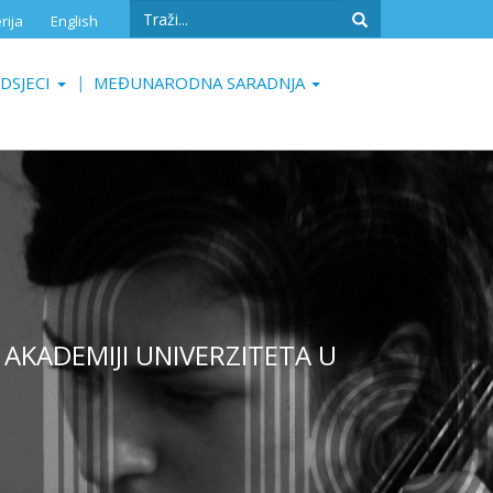
Search
rija
English
form
Search
DSJECI
MEĐUNARODNA SARADNJA
J AKADEMIJI UNIVERZITETA U