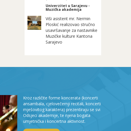
Univerzitet u Sarajevu -
Muzička akademija
Viši asistent mr. Nermin
Ploskić realizovao stručno
usavršavanje za nastavnike
Muzičke kulture Kantona
Sarajevo
Kroz različite forme koncerata (koncerti
ansambala, cjelovečernji recitali, koncerti
mješovitog karaktera) prezentiraju se svi
Odsjeci akademije, te njena bogata
umjetnička i koncertna aktivnost.