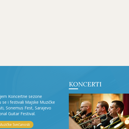
KONCERTI
ljem Koncertne sezone
ju se i festivali Majske Muzičke
ti, Sonemus Fest, Sarajevo
onal Guitar Festival.
Muzičke Svečanosti