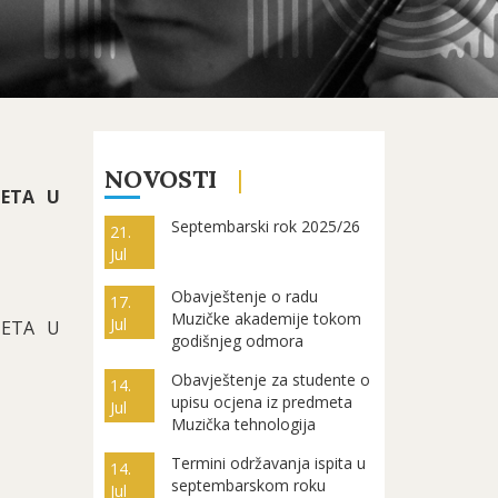
NOVOSTI
TETA U
Septembarski rok 2025/26
21.
Jul
Obavještenje o radu
17.
Muzičke akademije tokom
Jul
TETA U
godišnjeg odmora
Obavještenje za studente o
14.
upisu ocjena iz predmeta
Jul
Muzička tehnologija
Termini održavanja ispita u
14.
septembarskom roku
Jul