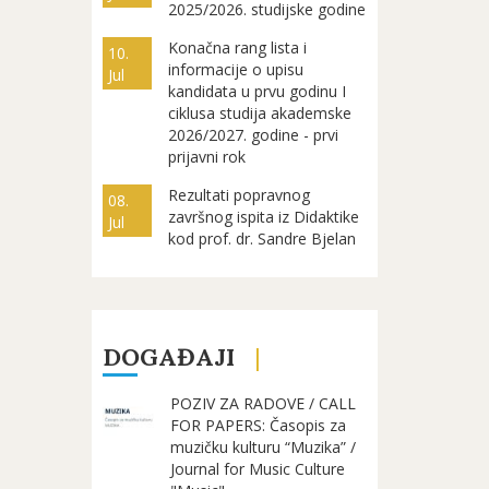
2025/2026. studijske godine
Konačna rang lista i
10.
informacije o upisu
Jul
kandidata u prvu godinu I
ciklusa studija akademske
2026/2027. godine - prvi
prijavni rok
Rezultati popravnog
08.
završnog ispita iz Didaktike
Jul
kod prof. dr. Sandre Bjelan
DOGAĐAJI
POZIV ZA RADOVE / CALL
FOR PAPERS: Časopis za
muzičku kulturu “Muzika” /
Journal for Music Culture