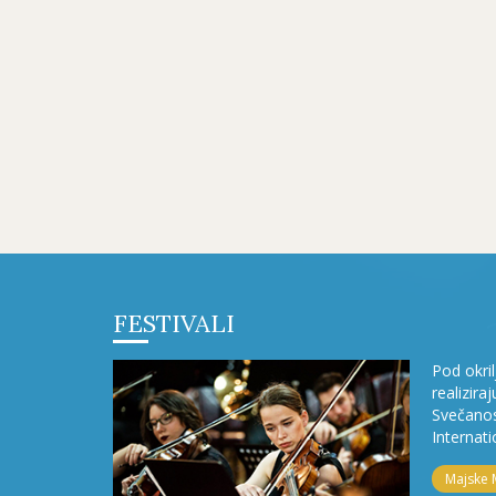
FESTIVALI
Pod okri
realizira
Svečanos
Internati
Majske 