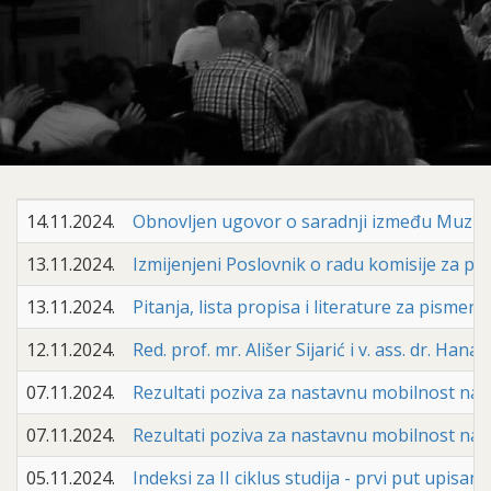
14.11.2024.
Obnovljen ugovor o saradnji između Muzičk
13.11.2024.
Izmijenjeni Poslovnik o radu komisije za p
13.11.2024.
Pitanja, lista propisa i literature za pism
12.11.2024.
Red. prof. mr. Ališer Sijarić i v. ass. dr. Ha
07.11.2024.
Rezultati poziva za nastavnu mobilnost na 
07.11.2024.
Rezultati poziva za nastavnu mobilnost
05.11.2024.
Indeksi za II ciklus studija - prvi put upisani