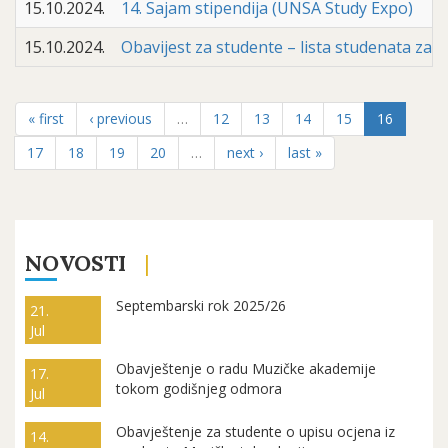
15.10.2024.
14. Sajam stipendija (UNSA Study Expo)
15.10.2024.
Obavijest za studente – lista studenata za
« first
‹ previous
…
12
13
14
15
16
17
18
19
20
…
next ›
last »
NOVOSTI
Septembarski rok 2025/26
21.
Jul
Obavještenje o radu Muzičke akademije
17.
tokom godišnjeg odmora
Jul
Obavještenje za studente o upisu ocjena iz
14.