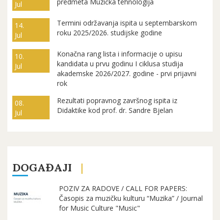
predmeta Muzička tehnologija
Jul
Termini održavanja ispita u septembarskom
14.
roku 2025/2026. studijske godine
Jul
Konačna rang lista i informacije o upisu
10.
kandidata u prvu godinu I ciklusa studija
Jul
akademske 2026/2027. godine - prvi prijavni
rok
Rezultati popravnog završnog ispita iz
08.
Didaktike kod prof. dr. Sandre Bjelan
Jul
DOGAĐAJI
POZIV ZA RADOVE / CALL FOR PAPERS:
Časopis za muzičku kulturu “Muzika” / Journal
for Music Culture "Music"