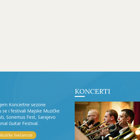
KONCERTI
ljem Koncertne sezone
ju se i festivali Majske Muzičke
ti, Sonemus Fest, Sarajevo
onal Guitar Festival.
Muzičke Svečanosti