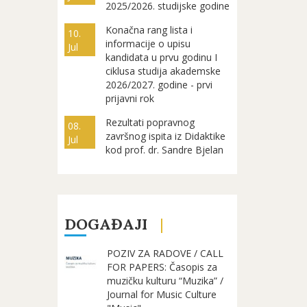
2025/2026. studijske godine
Konačna rang lista i
10.
informacije o upisu
Jul
kandidata u prvu godinu I
ciklusa studija akademske
2026/2027. godine - prvi
prijavni rok
Rezultati popravnog
08.
završnog ispita iz Didaktike
Jul
kod prof. dr. Sandre Bjelan
DOGAĐAJI
POZIV ZA RADOVE / CALL
FOR PAPERS: Časopis za
muzičku kulturu “Muzika” /
Journal for Music Culture