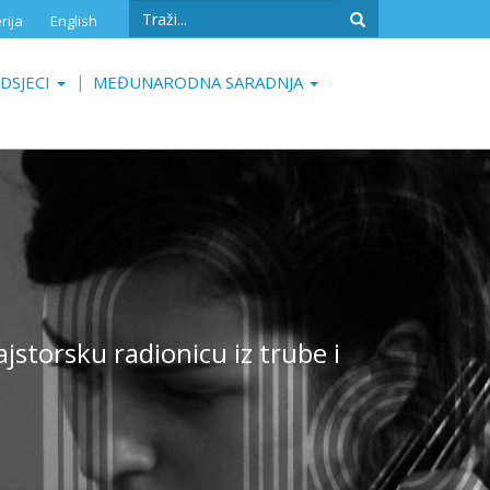
Search
rija
English
form
Search
DSJECI
MEĐUNARODNA SARADNJA
storsku radionicu iz trube i