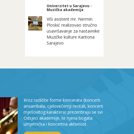
Univerzitet u Sarajevu -
Muzička akademija
Viši asistent mr. Nermin
Ploskić realizovao stručno
usavršavanje za nastavnike
Muzičke kulture Kantona
Sarajevo
Kroz različite forme koncerata (koncerti
ansambala, cjelovečernji recitali, koncerti
mješovitog karaktera) prezentiraju se svi
Odsjeci akademije, te njena bogata
umjetnička i koncertna aktivnost.