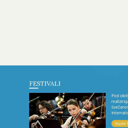
FESTIVALI
Pod okri
realizira
Svečanos
Internati
Majske 