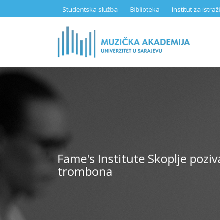
Skip
Studentska služba
Biblioteka
Institut za istr
to
main
content
Fame's Institute Skoplje pozi
trombona