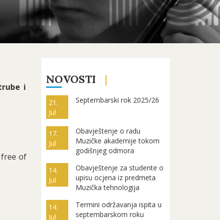
NOVOSTI
trube i
Septembarski rok 2025/26
21.
Jul
Obavještenje o radu
17.
Muzičke akademije tokom
Jul
godišnjeg odmora
 free of
Obavještenje za studente o
14.
upisu ocjena iz predmeta
Jul
Muzička tehnologija
Termini održavanja ispita u
14.
septembarskom roku
Jul