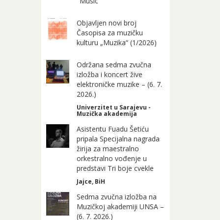
"Music"
Objavljen novi broj
Časopisa za muzičku
kulturu „Muzika“ (1/2026)
Održana sedma zvučna
izložba i koncert žive
elektroničke muzike – (6. 7.
2026.)
Univerzitet u Sarajevu -
Muzička akademija
Asistentu Fuadu Šetiću
pripala Specijalna nagrada
žirija za maestralno
orkestralno vođenje u
predstavi Tri boje cvekle
Jajce, BiH
Sedma zvučna izložba na
Muzičkoj akademiji UNSA –
(6. 7. 2026.)