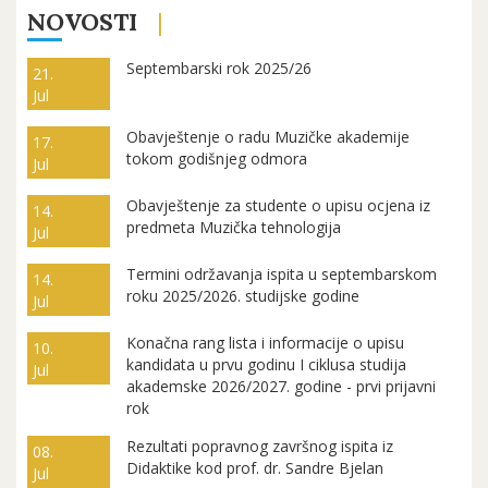
NOVOSTI
Septembarski rok 2025/26
21.
Jul
Obavještenje o radu Muzičke akademije
17.
tokom godišnjeg odmora
Jul
Obavještenje za studente o upisu ocjena iz
14.
predmeta Muzička tehnologija
Jul
Termini održavanja ispita u septembarskom
14.
roku 2025/2026. studijske godine
Jul
Konačna rang lista i informacije o upisu
10.
kandidata u prvu godinu I ciklusa studija
Jul
akademske 2026/2027. godine - prvi prijavni
rok
Rezultati popravnog završnog ispita iz
08.
Didaktike kod prof. dr. Sandre Bjelan
Jul