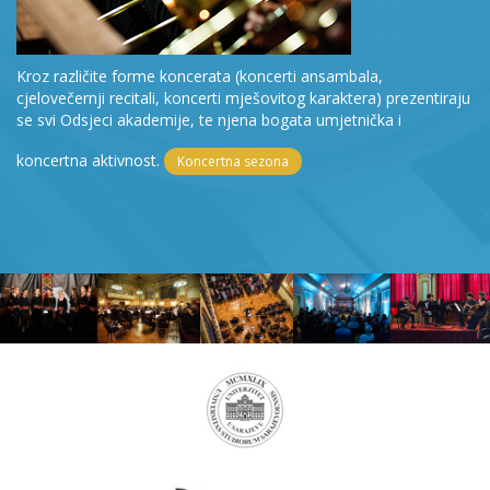
Kroz različite forme koncerata (koncerti ansambala,
cjelovečernji recitali, koncerti mješovitog karaktera) prezentiraju
se svi Odsjeci akademije, te njena bogata umjetnička i
koncertna aktivnost.
Koncertna sezona