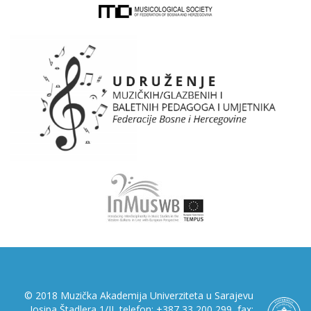
© 2018 Muzička Akademija Univerziteta u Sarajevu
Josipa Štadlera 1/II, telefon: +387 33 200 299, fax: