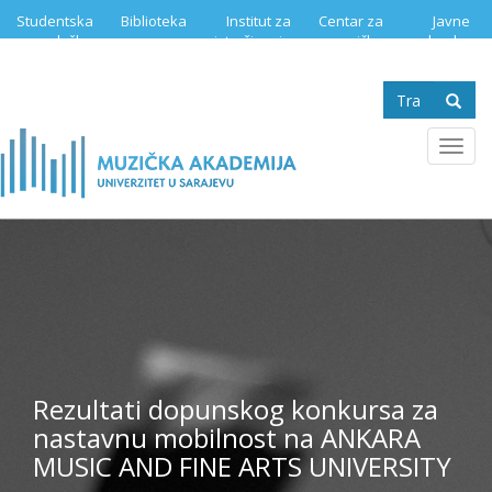
Skip
Studentska
Biblioteka
Institut za
Centar za
Javne
to
služba
istraživanje
muzičku
nabavke
main
muzike
edukaciju
content
Search
form
Se
Toggl
navig
Rezultati dopunskog konkursa za
nastavnu mobilnost na ANKARA
MUSIC AND FINE ARTS UNIVERSITY