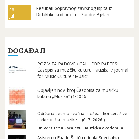
Rezultati popravnog završnog ispita iz
08.
Didaktike kod prof. dr. Sandre Bjelan
Jul
DOGAĐAJI
POZIV ZA RADOVE / CALL FOR PAPERS:
Časopis za muzičku kulturu “Muzika” / Journal
for Music Culture "Music"
Objavljen novi broj Časopisa za muzičku
kulturu „Muzika“ (1/2026)
Održana sedma zvučna izložba i koncert žive
elektroničke muzike – (6. 7. 2026.)
Univerzitet u Sarajevu - Muzička akademija
Asistentu Fuadu Šetiću pripala Specijalna