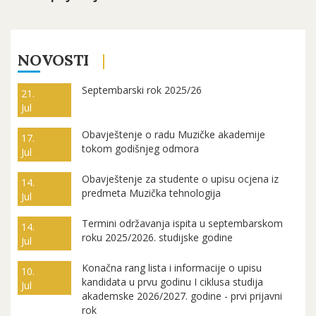
NOVOSTI
Septembarski rok 2025/26
21.
Jul
Obavještenje o radu Muzičke akademije
17.
tokom godišnjeg odmora
Jul
Obavještenje za studente o upisu ocjena iz
14.
predmeta Muzička tehnologija
Jul
Termini održavanja ispita u septembarskom
14.
roku 2025/2026. studijske godine
Jul
Konačna rang lista i informacije o upisu
10.
kandidata u prvu godinu I ciklusa studija
Jul
akademske 2026/2027. godine - prvi prijavni
rok