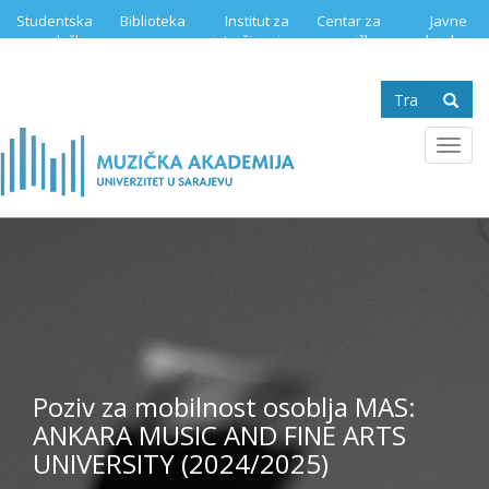
Skip
Studentska
Biblioteka
Institut za
Centar za
Javne
to
služba
istraživanje
muzičku
nabavke
main
muzike
edukaciju
content
Search
form
Se
Toggl
navig
Poziv za mobilnost osoblja MAS:
ANKARA MUSIC AND FINE ARTS
UNIVERSITY (2024/2025)