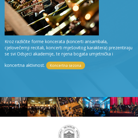
Kroz različite forme koncerata (koncerti ansambala,
cjelovečernji recitali, koncerti mješovitog karaktera) prezentiraju
se svi Odsjeci akademije, te njena bogata umjetnička i
koncertna aktivnost.
Koncertna sezona