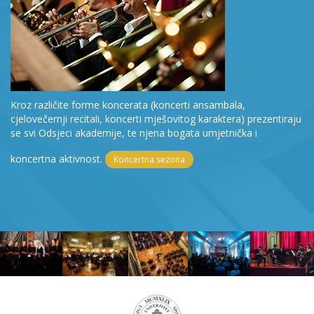
Kroz različite forme koncerata (koncerti ansambala,
cjelovečernji recitali, koncerti mješovitog karaktera) prezentiraju
se svi Odsjeci akademije, te njena bogata umjetnička i
koncertna aktivnost.
Koncertna sezona