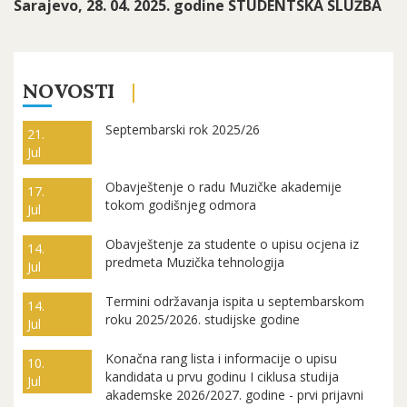
Sarajevo, 28. 04. 2025. godine STUDENTSKA SLUŽBA
NOVOSTI
Septembarski rok 2025/26
21.
Jul
Obavještenje o radu Muzičke akademije
17.
tokom godišnjeg odmora
Jul
Obavještenje za studente o upisu ocjena iz
14.
predmeta Muzička tehnologija
Jul
Termini održavanja ispita u septembarskom
14.
roku 2025/2026. studijske godine
Jul
Konačna rang lista i informacije o upisu
10.
kandidata u prvu godinu I ciklusa studija
Jul
akademske 2026/2027. godine - prvi prijavni