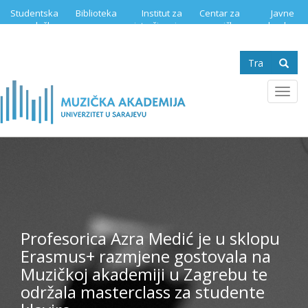
Skip
Studentska
Biblioteka
Institut za
Centar za
Javne
to
služba
istraživanje
muzičku
nabavke
main
muzike
edukaciju
content
Search
form
Se
Toggl
navig
Profesorica Azra Medić je u sklopu
Erasmus+ razmjene gostovala na
Muzičkoj akademiji u Zagrebu te
održala masterclass za studente