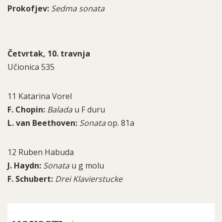
Prokofjev:
Sedma sonata
Četvrtak, 10. travnja
Učionica 535
11 Katarina Vorel
F. Chopin:
Balada
u F duru
L. van Beethoven:
Sonata
op. 81a
12 Ruben Habuda
J. Haydn:
Sonata
u g molu
F. Schubert:
Drei Klavierstucke