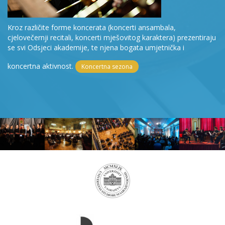
Kroz različite forme koncerata (koncerti ansambala,
cjelovečernji recitali, koncerti mješovitog karaktera) prezentiraju
se svi Odsjeci akademije, te njena bogata umjetnička i
koncertna aktivnost.
Koncertna sezona