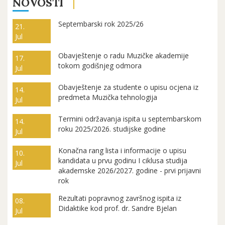
NOVOSTI
Septembarski rok 2025/26
21.
Jul
Obavještenje o radu Muzičke akademije
17.
tokom godišnjeg odmora
Jul
Obavještenje za studente o upisu ocjena iz
14.
predmeta Muzička tehnologija
Jul
Termini održavanja ispita u septembarskom
14.
roku 2025/2026. studijske godine
Jul
Konačna rang lista i informacije o upisu
10.
kandidata u prvu godinu I ciklusa studija
Jul
akademske 2026/2027. godine - prvi prijavni
rok
Rezultati popravnog završnog ispita iz
08.
Didaktike kod prof. dr. Sandre Bjelan
Jul