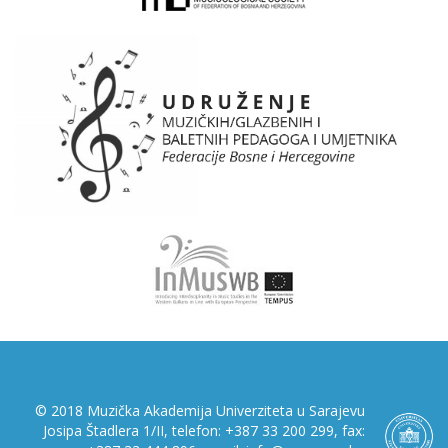
© 2018 Muzička Akademija Univerziteta u Sarajevu
Josipa Štadlera 1/II, telefon: +387 33 200 299, fax: