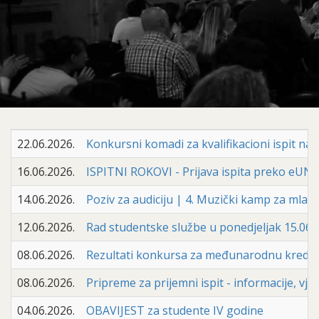
22.06.2026.
Konkursni komadi za kvalifikacioni ispit na I
16.06.2026.
ISPITNI ROKOVI - Prijava ispita preko eUNSA
14.06.2026.
Poziv za audiciju | 4. Muzički kamp za mlad
12.06.2026.
Rad studentske službe u ponedjeljak 15.06.
08.06.2026.
Rezultati konkursa za međunarodnu kreditn
08.06.2026.
Pripreme za prijemni ispit - informacije, vjež
04.06.2026.
OBAVIJEST za studente IV godine