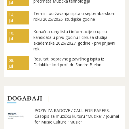
predmeta Muzička tehnologija
Jul
Termini održavanja ispita u septembarskom
14.
roku 2025/2026. studijske godine
Jul
Konačna rang lista i informacije o upisu
10.
kandidata u prvu godinu I ciklusa studija
Jul
akademske 2026/2027. godine - prvi prijavni
rok
Rezultati popravnog završnog ispita iz
08.
Didaktike kod prof. dr. Sandre Bjelan
Jul
DOGAĐAJI
POZIV ZA RADOVE / CALL FOR PAPERS:
Časopis za muzičku kulturu “Muzika” / Journal
for Music Culture "Music"