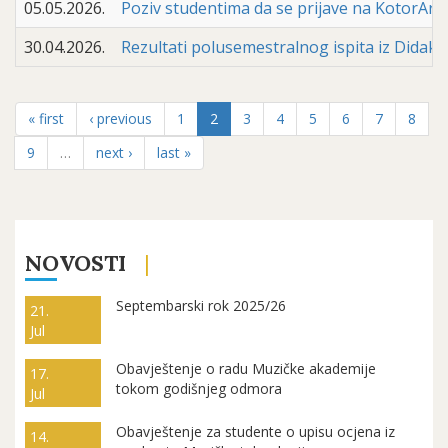
05.05.2026.
Poziv studentima da se prijave na KotorArt
30.04.2026.
Rezultati polusemestralnog ispita iz Didakti
« first
‹ previous
1
2
3
4
5
6
7
8
9
…
next ›
last »
NOVOSTI
Septembarski rok 2025/26
21.
Jul
Obavještenje o radu Muzičke akademije
17.
tokom godišnjeg odmora
Jul
Obavještenje za studente o upisu ocjena iz
14.