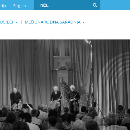
Search
rija
English
form
Search
DSJECI
MEĐUNARODNA SARADNJA