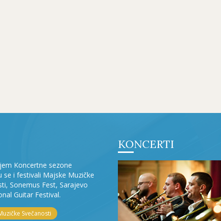
KONCERTI
ljem Koncertne sezone
ju se i festivali Majske Muzičke
ti, Sonemus Fest, Sarajevo
onal Guitar Festival.
Muzičke Svečanosti