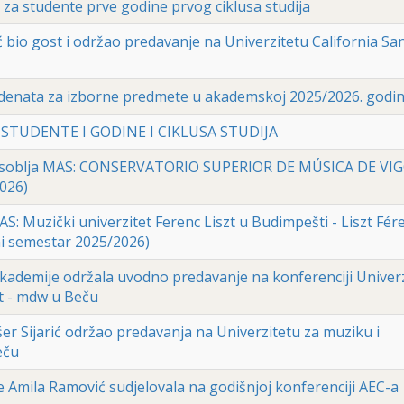
 za studente prve godine prvog ciklusa studija
 bio gost i održao predavanje na Univerzitetu California Sa
tudenata za izborne predmete u akademskoj 2025/2026. godin
STUDENTE I GODINE I CIKLUSA STUDIJA
 osoblja MAS: CONSERVATORIO SUPERIOR DE MÚSICA DE VI
2026)
S: Muzički univerzitet Ferenc Liszt u Budimpešti - Liszt Fér
i semestar 2025/2026)
kademije održala uvodno predavanje na konferenciji Univer
t - mdw u Beču
er Sijarić održao predavanja na Univerzitetu za muziku i
eču
Amila Ramović sudjelovala na godišnjoj konferenciji AEC-a