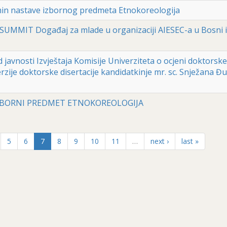
n nastave izbornog predmeta Etnokoreologija
UMMIT Događaj za mlade u organizaciji AIESEC-a u Bosni i
d javnosti Izvještaja Komisije Univerziteta o ocjeni doktorske
erzije doktorske disertacije kandidatkinje mr. sc. Snježana Đu
IZBORNI PREDMET ETNOKOREOLOGIJA
5
6
7
8
9
10
11
…
next ›
last »