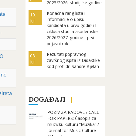
2025/2026. studijske godine
Konačna rang lista i
nta
10.
informacije o upisu
Jul
kandidata u prvu godinu I
ciklusa studija akademske
i
2026/2027. godine - prvi
prijavni rok
Rezultati popravnog
GO
08.
završnog ispita iz Didaktike
Jul
kod prof. dr. Sandre Bjelan
enc
ziteta
DOGAĐAJI
POZIV ZA RADOVE / CALL
FOR PAPERS: Časopis za
muzičku kulturu “Muzika” /
Journal for Music Culture