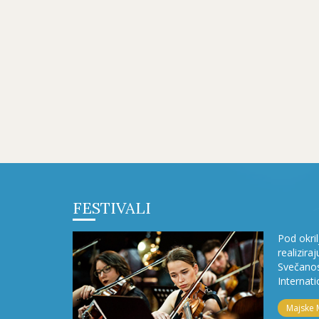
FESTIVALI
Pod okri
realizira
Svečanos
Internati
Majske 