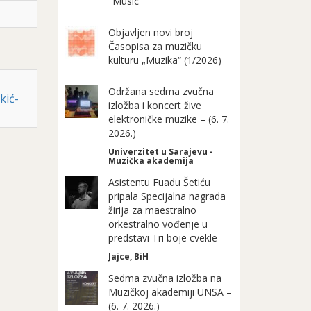
"Music"
Objavljen novi broj
Časopisa za muzičku
kulturu „Muzika“ (1/2026)
Održana sedma zvučna
kić-
izložba i koncert žive
elektroničke muzike – (6. 7.
2026.)
Univerzitet u Sarajevu -
Muzička akademija
Asistentu Fuadu Šetiću
pripala Specijalna nagrada
žirija za maestralno
orkestralno vođenje u
predstavi Tri boje cvekle
Jajce, BiH
Sedma zvučna izložba na
Muzičkoj akademiji UNSA –
(6. 7. 2026.)