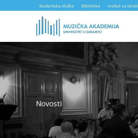
Skip
Studentska služba
Biblioteka
Institut za istr
to
main
content
Novosti