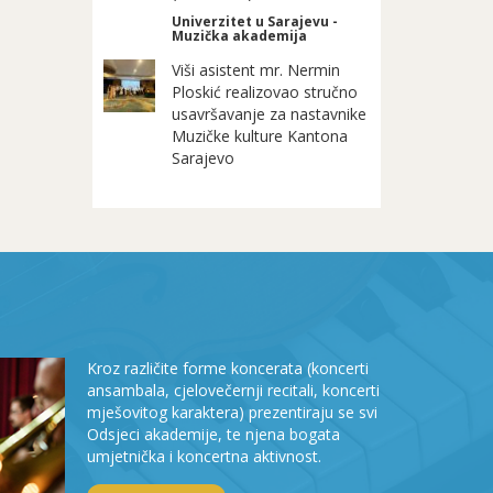
Univerzitet u Sarajevu -
Muzička akademija
Viši asistent mr. Nermin
Ploskić realizovao stručno
usavršavanje za nastavnike
Muzičke kulture Kantona
Sarajevo
Kroz različite forme koncerata (koncerti
ansambala, cjelovečernji recitali, koncerti
mješovitog karaktera) prezentiraju se svi
Odsjeci akademije, te njena bogata
umjetnička i koncertna aktivnost.