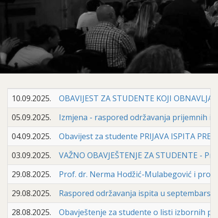
10.09.2025.
OBAVIJEST ZA STUDENTE KOJI OBNAVLJAJU
05.09.2025.
Izmjena - raspored održavanja prijemnih ispi
04.09.2025.
Obavijest za studente PRIJAVA ISPITA PREKO
03.09.2025.
VAŽNO OBAVJEŠTENJE ZA STUDENTE - Prela
29.08.2025.
Prof. dr. Nerma Hodžić-Mulabegović i prof.
29.08.2025.
Raspored održavanja ispita u septembarskom
28.08.2025.
Obavještenje za studente o listi izborn