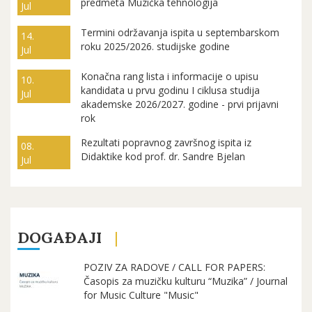
predmeta Muzička tehnologija
Jul
Termini održavanja ispita u septembarskom
14.
roku 2025/2026. studijske godine
Jul
Konačna rang lista i informacije o upisu
10.
kandidata u prvu godinu I ciklusa studija
Jul
akademske 2026/2027. godine - prvi prijavni
rok
Rezultati popravnog završnog ispita iz
08.
Didaktike kod prof. dr. Sandre Bjelan
Jul
DOGAĐAJI
POZIV ZA RADOVE / CALL FOR PAPERS:
Časopis za muzičku kulturu “Muzika” / Journal
for Music Culture "Music"