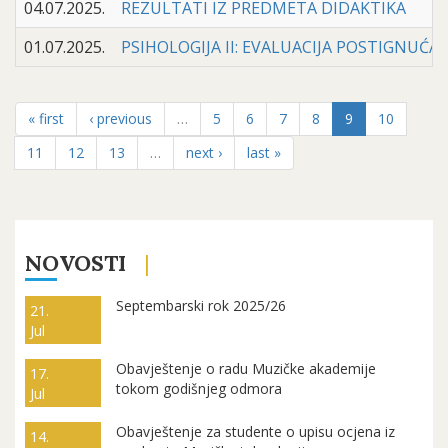
04.07.2025.
REZULTATI IZ PREDMETA DIDAKTIKA
01.07.2025.
PSIHOLOGIJA II: EVALUACIJA POSTIGNUĆA 
« first
‹ previous
…
5
6
7
8
9
10
11
12
13
…
next ›
last »
NOVOSTI
Septembarski rok 2025/26
21.
Jul
Obavještenje o radu Muzičke akademije
17.
tokom godišnjeg odmora
Jul
Obavještenje za studente o upisu ocjena iz
14.