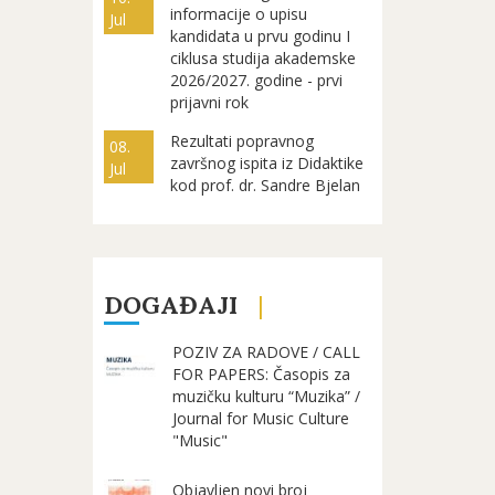
informacije o upisu
Jul
kandidata u prvu godinu I
ciklusa studija akademske
2026/2027. godine - prvi
prijavni rok
Rezultati popravnog
08.
završnog ispita iz Didaktike
Jul
kod prof. dr. Sandre Bjelan
DOGAĐAJI
POZIV ZA RADOVE / CALL
FOR PAPERS: Časopis za
muzičku kulturu “Muzika” /
Journal for Music Culture
"Music"
Objavljen novi broj