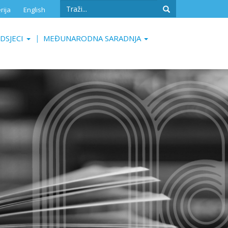
Search
rija
English
form
Search
DSJECI
MEĐUNARODNA SARADNJA