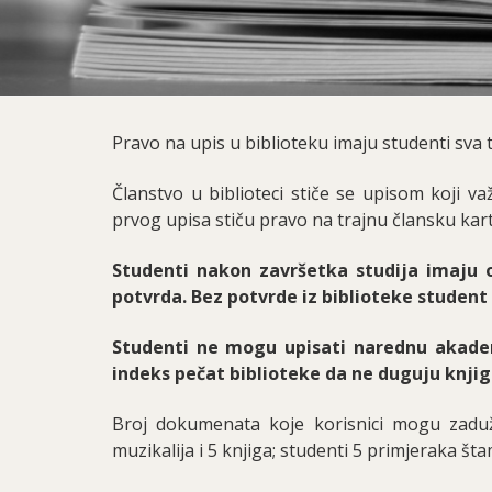
Pravo na upis u biblioteku imaju studenti sva t
Članstvo u biblioteci stiče se upisom koji važ
prvog upisa stiču pravo na trajnu člansku kar
Studenti nakon završetka studija imaju o
potvrda. Bez potvrde iz biblioteke studen
Studenti ne mogu upisati narednu akadem
indeks pečat biblioteke da ne duguju knji
Broj dokumenata koje korisnici mogu zaduž
muzikalija i 5 knjiga; studenti 5 primjeraka šta