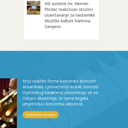
Viši asistent mr. Nermin
Ploskić realizovao stručno
usavršavanje za nastavnike
Muzičke kulture Kantona
Sarajevo
Kroz različite forme koncerata (koncerti
ansambala, cjelovečernji recitali, koncerti
mješovitog karaktera) prezentiraju se svi
Odsjeci akademije, te njena bogata
umjetnička i koncertna aktivnost.
Koncertna sezona