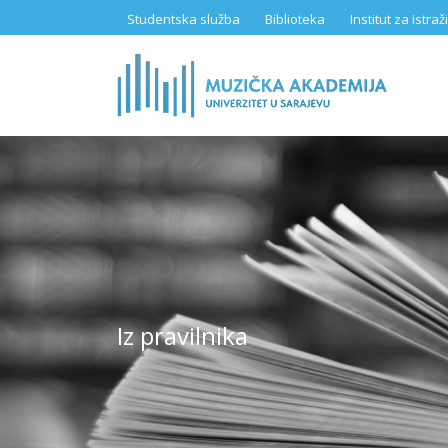
Skip
Studentska služba
Biblioteka
Institut za istr
to
main
content
Iz pravilnika