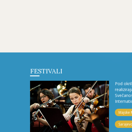
FESTIVALI
Pod okri
realizira
Svečanos
Internati
Majske 
Sarajevo