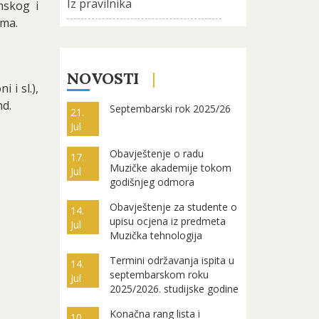
Iz pravilnika
mskog i
ima.
NOVOSTI
 i sl.),
nd.
Septembarski rok 2025/26
21.
Jul
Obavještenje o radu
17.
Muzičke akademije tokom
Jul
godišnjeg odmora
Obavještenje za studente o
14.
upisu ocjena iz predmeta
Jul
Muzička tehnologija
Termini održavanja ispita u
14.
septembarskom roku
Jul
2025/2026. studijske godine
Konačna rang lista i
10.