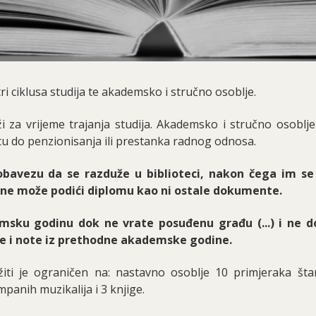
ri ciklusa studija te akademsko i stručno osoblje.
i za vrijeme trajanja studija.
Akademsko i stručno osoblj
tu do penzionisanja ili prestanka radnog odnosa.
bavezu da se razduže u biblioteci, nakon čega im se
t ne može podići diplomu kao ni ostale dokumente.
sku godinu dok ne vrate posuđenu građu (...) i ne d
ge i note iz prethodne akademske godine.
iti je ograničen na: nastavno osoblje 10 primjeraka št
mpanih muzikalija i 3 knjige.