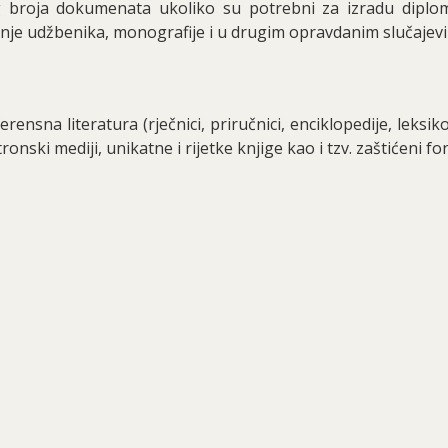
eg broja dokumenata ukoliko su potrebni za izradu diplo
anje udžbenika, monografije i u drugim opravdanim slučajev
rensna literatura (rječnici, priručnici, enciklopedije, leksikoni
onski mediji, unikatne i rijetke knjige kao i tzv. zaštićeni fo