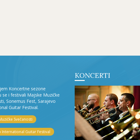
KONCERTI
ljem Koncertne sezone
ju se i festivali Majske Muzičke
ti, Sonemus Fest, Sarajevo
onal Guitar Festival.
Muzičke Svečanosti
 International Guitar Festival