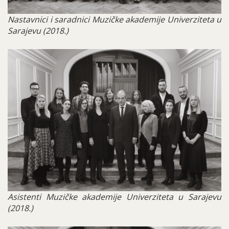
Nastavnici i saradnici Muzičke akademije Univerziteta u
Sarajevu (2018.)
06
MAS
Grupni
portreti
2018-
ass..jpg
Asistenti Muzičke akademije Univerziteta u Sarajevu
(2018.)