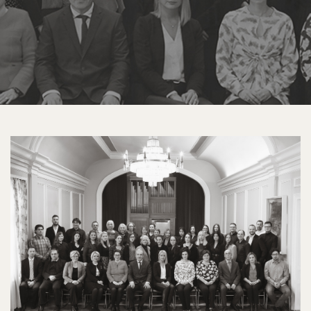
01
MAS
Grupni
portreti
2018.jpg