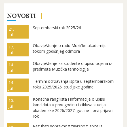
NOVOSTI
Septembarski rok 2025/26
21.
Jul
Obavještenje o radu Muzičke akademije
17.
tokom godišnjeg odmora
Jul
Obavještenje za studente o upisu ocjena iz
14.
predmeta Muzička tehnologija
Jul
Termini održavanja ispita u septembarskom
14.
roku 2025/2026. studijske godine
Jul
Konačna rang lista i informacije o upisu
10.
kandidata u prvu godinu I ciklusa studija
Jul
akademske 2026/2027. godine - prvi prijavni
rok
Rezultati popravnog završnog ispita iz