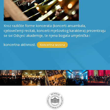
Kroz različite forme koncerata (koncerti ansambala,
cjelovečernji recitali, koncerti mješovitog karaktera) prezentiraju
se svi Odsjeci akademije, te njena bogata umjetnička i
koncertna aktivnost.
Koncertna sezona