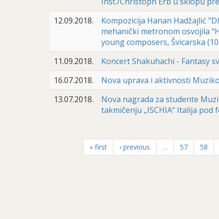
Inst./Christoph Erb u sklopu pre
12.09.2018.
Kompozicija Hanan Hadžajlić "
mehanički metronom osvojila “H
young composers, Švicarska (10.
11.09.2018.
Koncert Shakuhachi - Fantasy s
16.07.2018.
Nova uprava i aktivnosti Muzikol
13.07.2018.
Nova nagrada za studente Muzič
takmičenju „ISCHIA“ Italija pod fo
« first
‹ previous
…
57
58