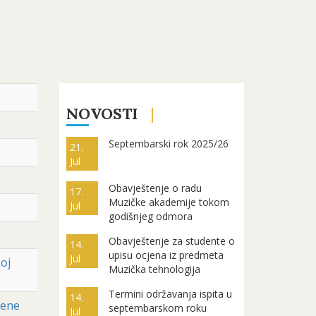
NOVOSTI
Septembarski rok 2025/26
21.
Jul
Obavještenje o radu
17.
Muzičke akademije tokom
Jul
godišnjeg odmora
Obavještenje za studente o
14.
upisu ocjena iz predmeta
Jul
oj
Muzička tehnologija
Termini održavanja ispita u
14.
dene
septembarskom roku
Jul