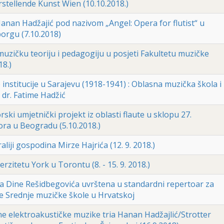
rstellende Kunst Wien (10.10.2018.)
nan Hadžajić pod nazivom „Angel: Opera for flutist“ u
orgu (7.10.2018)
muzičku teoriju i pedagogiju u posjeti Fakultetu muzičke
18.)
nstitucije u Sarajevu (1918-1941) : Oblasna muzička škola i
 dr. Fatime Hadžić
ski umjetnički projekt iz oblasti flaute u sklopu 27.
ra u Beogradu (5.10.2018.)
iji gospodina Mirze Hajrića (12. 9. 2018.)
rzitetu York u Torontu (8. - 15. 9. 2018.)
 Dine Rešidbegovića uvrštena u standardni repertoar za
 Srednje muzičke škole u Hrvatskoj
e elektroakustičke muzike tria Hanan Hadžajlić/Strotter