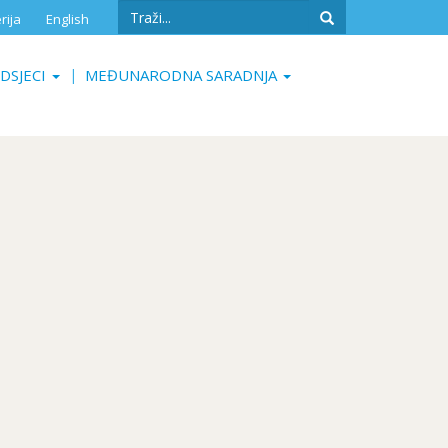
Search
rija
English
form
Search
DSJECI
MEĐUNARODNA SARADNJA