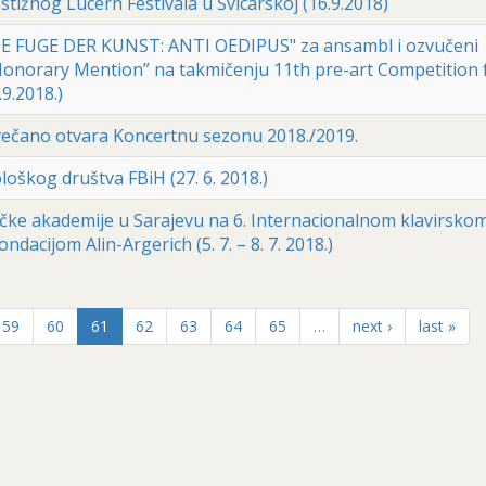
stižnog Lucern Festivala u Švicarskoj (16.9.2018)
DIE FUGE DER KUNST: ANTI OEDIPUS" za ansambl i ozvučeni
onorary Mention” na takmičenju 11th pre-art Competition 
9.2018.)
večano otvara Koncertnu sezonu 2018./2019.
oškog društva FBiH (27. 6. 2018.)
ke akademije u Sarajevu na 6. Internacionalnom klavirsko
ndacijom Alin-Argerich (5. 7. – 8. 7. 2018.)
59
60
61
62
63
64
65
…
next ›
last »