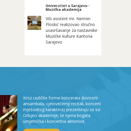
Univerzitet u Sarajevu -
Muzička akademija
Viši asistent mr. Nermin
Ploskić realizovao stručno
usavršavanje za nastavnike
Muzičke kulture Kantona
Sarajevo
Kroz različite forme koncerata (koncerti
ansambala, cjelovečernji recitali, koncerti
mješovitog karaktera) prezentiraju se svi
Odsjeci akademije, te njena bogata
umjetnička i koncertna aktivnost.