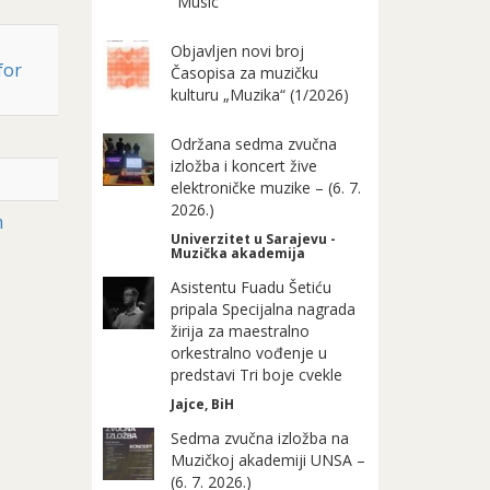
"Music"
Objavljen novi broj
for
Časopisa za muzičku
kulturu „Muzika“ (1/2026)
Održana sedma zvučna
izložba i koncert žive
elektroničke muzike – (6. 7.
2026.)
m
Univerzitet u Sarajevu -
Muzička akademija
Asistentu Fuadu Šetiću
pripala Specijalna nagrada
žirija za maestralno
orkestralno vođenje u
predstavi Tri boje cvekle
Jajce, BiH
Sedma zvučna izložba na
Muzičkoj akademiji UNSA –
(6. 7. 2026.)