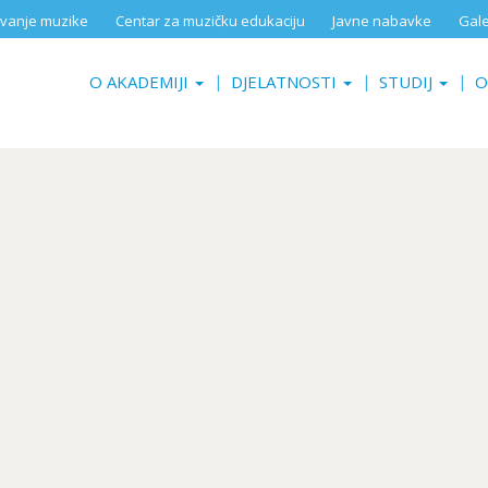
aživanje muzike
Centar za muzičku edukaciju
Javne nabavke
Gale
O AKADEMIJI
DJELATNOSTI
STUDIJ
O