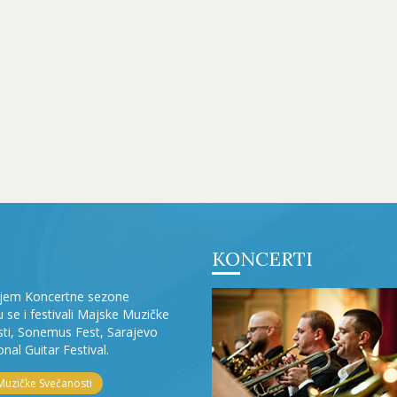
KONCERTI
ljem Koncertne sezone
ju se i festivali Majske Muzičke
ti, Sonemus Fest, Sarajevo
onal Guitar Festival.
Muzičke Svečanosti