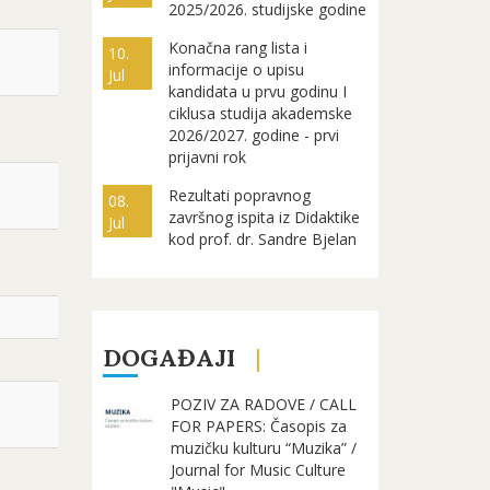
2025/2026. studijske godine
Konačna rang lista i
10.
informacije o upisu
Jul
kandidata u prvu godinu I
ciklusa studija akademske
2026/2027. godine - prvi
prijavni rok
Rezultati popravnog
08.
završnog ispita iz Didaktike
Jul
kod prof. dr. Sandre Bjelan
DOGAĐAJI
POZIV ZA RADOVE / CALL
FOR PAPERS: Časopis za
muzičku kulturu “Muzika” /
Journal for Music Culture