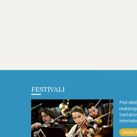
FESTIVALI
Pod okri
realizira
Svečanos
Internati
Majske 