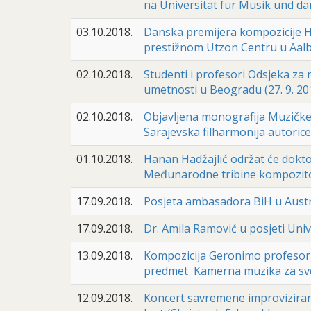
na Universität für Musik und da
03.10.2018.
Danska premijera kompozicije Ha
prestižnom Utzon Centru u Aalb
02.10.2018.
Studenti i profesori Odsjeka za 
umetnosti u Beogradu (27. 9. 20
02.10.2018.
Objavljena monografija Muzičke i
Sarajevska filharmonija autorice
01.10.2018.
Hanan Hadžajlić održat će doktor
Međunarodne tribine kompozito
17.09.2018.
Posjeta ambasadora BiH u Austral
17.09.2018.
Dr. Amila Ramović u posjeti Unive
13.09.2018.
Kompozicija Geronimo profesora
predmet Kamerna muzika za sve
12.09.2018.
Koncert savremene improviziran