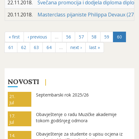
22.11.2018.
Svečana promocija i dodjela diploma diplo
20.11.2018.
Masterclass pijaniste Philippa Devaux (27.11
« first
‹ previous
…
56
57
58
59
60
61
62
63
64
…
next ›
last »
NOVOSTI
Septembarski rok 2025/26
21.
Jul
Obavještenje o radu Muzičke akademije
17.
tokom godišnjeg odmora
Jul
Obavještenje za studente o upisu ocjena iz
14.