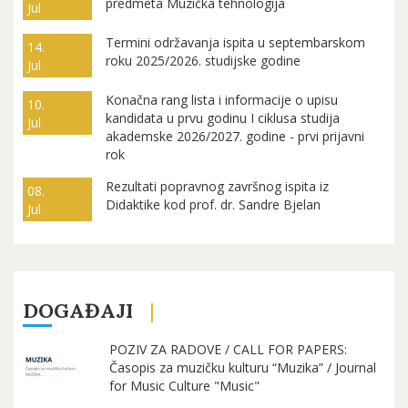
predmeta Muzička tehnologija
Jul
Termini održavanja ispita u septembarskom
14.
roku 2025/2026. studijske godine
Jul
Konačna rang lista i informacije o upisu
10.
kandidata u prvu godinu I ciklusa studija
Jul
akademske 2026/2027. godine - prvi prijavni
rok
Rezultati popravnog završnog ispita iz
08.
Didaktike kod prof. dr. Sandre Bjelan
Jul
DOGAĐAJI
POZIV ZA RADOVE / CALL FOR PAPERS:
Časopis za muzičku kulturu “Muzika” / Journal
for Music Culture "Music"