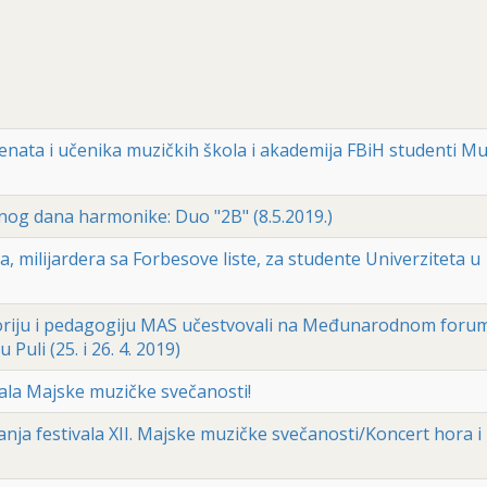
nata i učenika muzičkih škola i akademija FBiH studenti Mu
og dana harmonike: Duo "2B" (8.5.2019.)
 milijardera sa Forbesove liste, za studente Univerziteta u
eoriju i pedagogiju MAS učestvovali na Međunarodnom foru
uli (25. i 26. 4. 2019)
vala Majske muzičke svečanosti!
ja festivala XII. Majske muzičke svečanosti/Koncert hora i