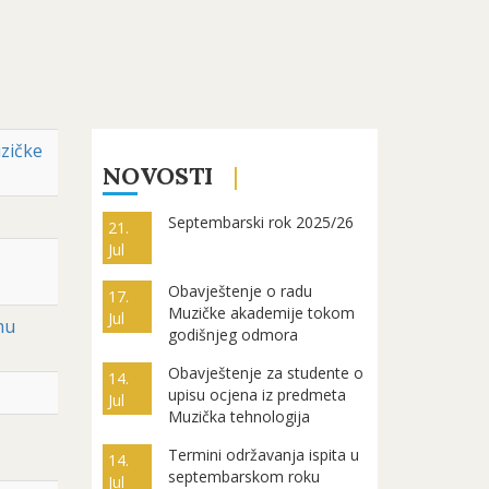
zičke
NOVOSTI
Septembarski rok 2025/26
21.
Jul
Obavještenje o radu
17.
Muzičke akademije tokom
Jul
mu
godišnjeg odmora
Obavještenje za studente o
14.
upisu ocjena iz predmeta
Jul
Muzička tehnologija
Termini održavanja ispita u
14.
septembarskom roku
Jul