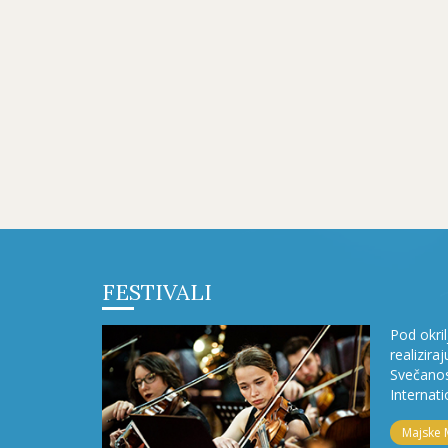
FESTIVALI
Pod okri
realizira
Svečanos
Internati
Majske 