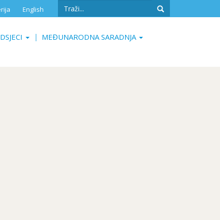
Search
rija
English
form
Search
DSJECI
MEĐUNARODNA SARADNJA