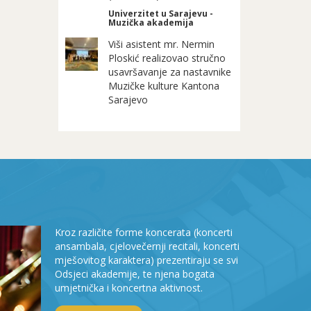
Univerzitet u Sarajevu -
Muzička akademija
Viši asistent mr. Nermin
Ploskić realizovao stručno
usavršavanje za nastavnike
Muzičke kulture Kantona
Sarajevo
Kroz različite forme koncerata (koncerti
ansambala, cjelovečernji recitali, koncerti
mješovitog karaktera) prezentiraju se svi
Odsjeci akademije, te njena bogata
umjetnička i koncertna aktivnost.