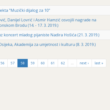
ekta "Muzički dijalog za 10"
ić, Danijel Lovrić i Asmir Hamzić osvojili nagrade na
skom Brodu (14. - 17. 3. 2019.)
z koncert mladog pijaniste Nadira Hošića (21. 3. 2019.)
Osijeka, Akademija za umjetnost i kulturu (8. 3. 2019.)
56
57
58
59
60
61
62
…
next ›
last »