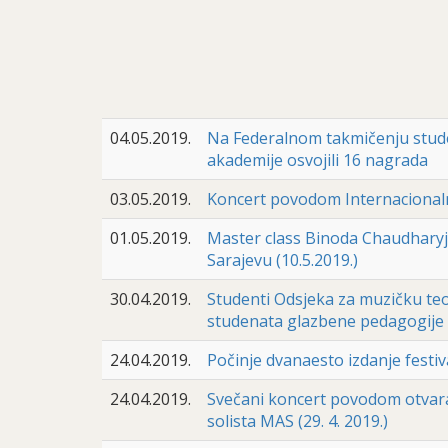
04.05.2019.
Na Federalnom takmičenju stude
akademije osvojili 16 nagrada
03.05.2019.
Koncert povodom Internacionaln
01.05.2019.
Master class Binoda Chaudharyja,
Sarajevu (10.5.2019.)
30.04.2019.
Studenti Odsjeka za muzičku t
studenata glazbene pedagogije u P
24.04.2019.
Počinje dvanaesto izdanje festi
24.04.2019.
Svečani koncert povodom otvaran
solista MAS (29. 4. 2019.)