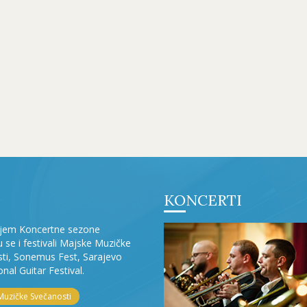
KONCERTI
ljem Koncertne sezone
ju se i festivali Majske Muzičke
ti, Sonemus Fest, Sarajevo
onal Guitar Festival.
Muzičke Svečanosti