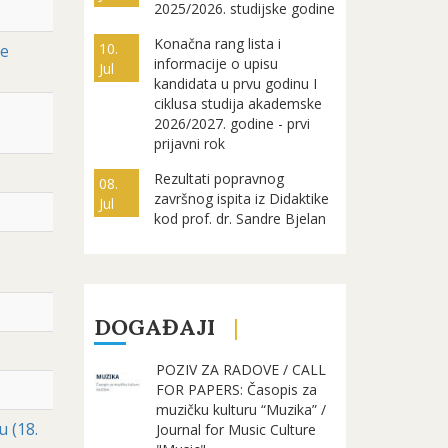
2025/2026. studijske godine
Konačna rang lista i
10.
ke
informacije o upisu
Jul
kandidata u prvu godinu I
ciklusa studija akademske
2026/2027. godine - prvi
prijavni rok
Rezultati popravnog
08.
završnog ispita iz Didaktike
Jul
kod prof. dr. Sandre Bjelan
DOGAĐAJI
POZIV ZA RADOVE / CALL
FOR PAPERS: Časopis za
muzičku kulturu “Muzika” /
u (18.
Journal for Music Culture