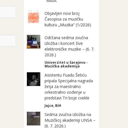
"Music"
Objavljen novi broj
Časopisa za muzičku
kulturu „Muzika“ (1/2026)
Održana sedma zvučna
izložba i koncert žive
elektroničke muzike – (6. 7.
2026.)
Univerzitet u Sarajevu -
Muzička akademija
Asistentu Fuadu Šetiću
pripala Specijalna nagrada
žirija za maestralno
orkestralno vođenje u
predstavi Tri boje cvekle
Jajce, BiH
Sedma zvučna izložba na
Muzičkoj akademiji UNSA –
(6. 7. 2026.)