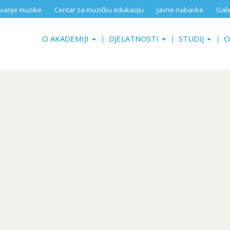
aživanje muzike
Centar za muzičku edukaciju
Javne nabavke
Gale
O AKADEMIJI
DJELATNOSTI
STUDIJ
O