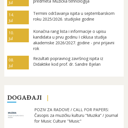
predmeta Muzička tehnologija
Jul
Termini održavanja ispita u septembarskom
14.
roku 2025/2026. studijske godine
Jul
Konačna rang lista i informacije o upisu
10.
kandidata u prvu godinu I ciklusa studija
Jul
akademske 2026/2027. godine - prvi prijavni
rok
Rezultati popravnog završnog ispita iz
08.
Didaktike kod prof. dr. Sandre Bjelan
Jul
DOGAĐAJI
POZIV ZA RADOVE / CALL FOR PAPERS:
Časopis za muzičku kulturu “Muzika” / Journal
for Music Culture "Music"