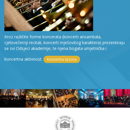
Kroz različite forme koncerata (koncerti ansambala,
cjelovečernji recitali, koncerti mješovitog karaktera) prezentiraju
se svi Odsjeci akademije, te njena bogata umjetnička i
koncertna aktivnost.
Koncertna sezona