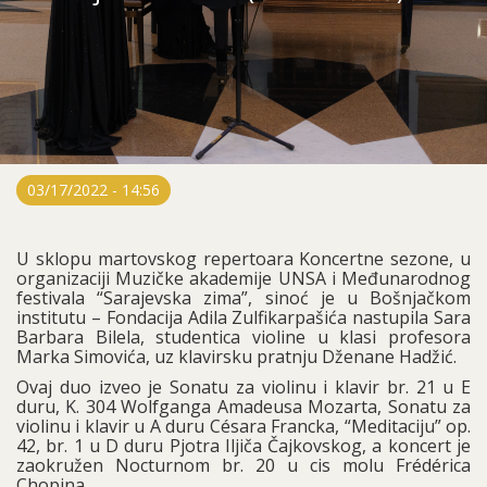
03/17/2022 - 14:56
U sklopu martovskog repertoara Koncertne sezone, u
organizaciji Muzičke akademije UNSA i Međunarodnog
festivala “Sarajevska zima”, sinoć je u Bošnjačkom
institutu – Fondacija Adila Zulfikarpašića nastupila Sara
Barbara Bilela, studentica violine u klasi profesora
Marka Simovića, uz klavirsku pratnju Dženane Hadžić.
Ovaj duo izveo je Sonatu za violinu i klavir br. 21 u E
duru, K. 304 Wolfganga Amadeusa Mozarta, Sonatu za
violinu i klavir u A duru Césara Francka, “Meditaciju” op.
42, br. 1 u D duru Pjotra Iljiča Čajkovskog, a koncert je
zaokružen Nocturnom br. 20 u cis molu Frédérica
Chopina.