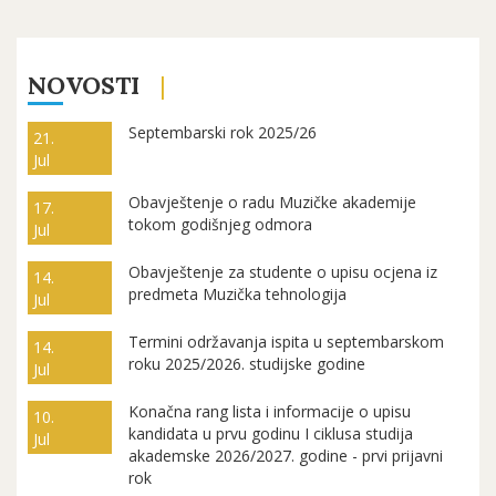
NOVOSTI
Septembarski rok 2025/26
21.
Jul
Obavještenje o radu Muzičke akademije
17.
tokom godišnjeg odmora
Jul
Obavještenje za studente o upisu ocjena iz
14.
predmeta Muzička tehnologija
Jul
Termini održavanja ispita u septembarskom
14.
roku 2025/2026. studijske godine
Jul
Konačna rang lista i informacije o upisu
10.
kandidata u prvu godinu I ciklusa studija
Jul
akademske 2026/2027. godine - prvi prijavni
rok