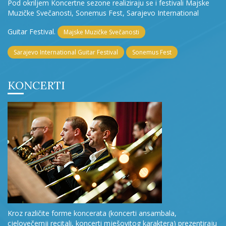
Pod okriljem Koncertne sezone realiziraju se i festivali Majske
Muzičke Svečanosti, Sonemus Fest, Sarajevo International
Guitar Festival.
Majske Muzičke Svečanosti
Sarajevo International Guitar Festival
Sonemus Fest
KONCERTI
Kroz različite forme koncerata (koncerti ansambala,
cjelovečernji recitali, koncerti mješovitog karaktera) prezentiraju