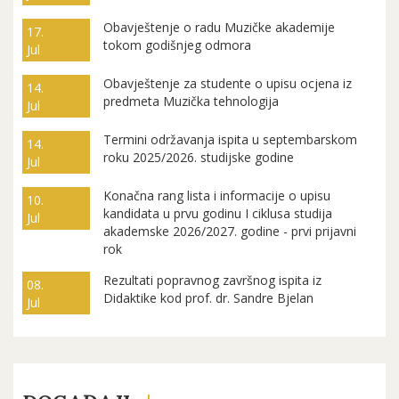
Obavještenje o radu Muzičke akademije
17.
tokom godišnjeg odmora
Jul
Obavještenje za studente o upisu ocjena iz
14.
predmeta Muzička tehnologija
Jul
Termini održavanja ispita u septembarskom
14.
roku 2025/2026. studijske godine
Jul
Konačna rang lista i informacije o upisu
10.
kandidata u prvu godinu I ciklusa studija
Jul
akademske 2026/2027. godine - prvi prijavni
rok
Rezultati popravnog završnog ispita iz
08.
Didaktike kod prof. dr. Sandre Bjelan
Jul