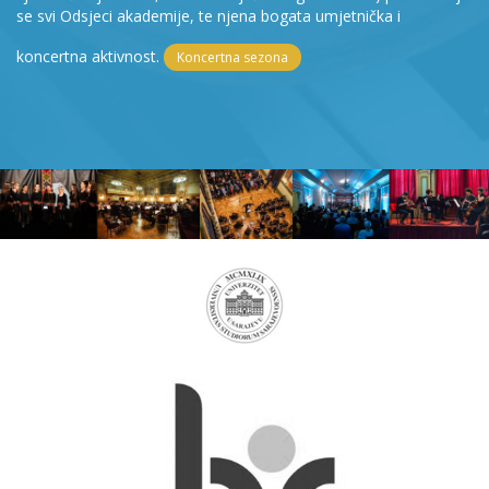
se svi Odsjeci akademije, te njena bogata umjetnička i
koncertna aktivnost.
Koncertna sezona