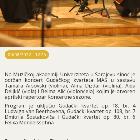
04/08/2022 - 12:26
Na Muzičkoj akademiji Univerziteta u Sarajevu sinoć je
održan koncert Gudačkog kvarteta MAS u sastavu
Tamara Arsovski (violina), Alma Dizdar (violina), Aida
Deljkić (viola) i Belma Alić (violončelo) kojim je otvoren
aprilski repertoar Koncertne sezone.
Program je uključio Gudački kvartet op. 18, br. 4
Ludwiga van Beethovena, Gudački kvartet op. 108, br. 7
Dmitrija Šostakoviča i Gudački kvartet op. 80, br. 6
Felixa Mendelssohna.