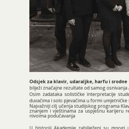
Odsjek za klavir, udaraljke, harfu i srodn
bilježi značajne rezultate od samog osnivanja
Osim zadataka solističke interpretacije st
duvačima i solo pjevačima u formi umjetničke 
Najvažniji cilj učenja studijskog programa Klavi
znanjem i vještinama za uspješnu karijeru r
nivoima podučavanja
U historiji Akademije zabilježeni su mnogi 