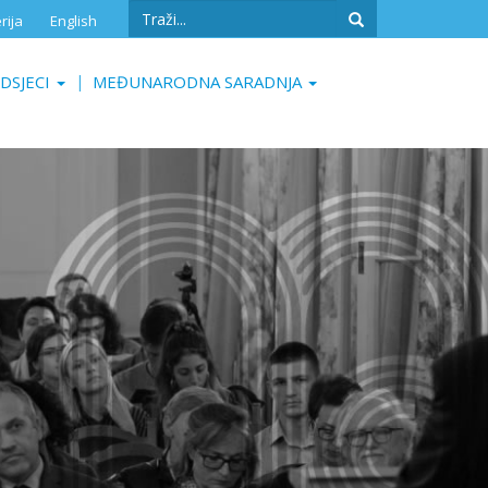
Search
rija
English
form
Search
DSJECI
MEĐUNARODNA SARADNJA