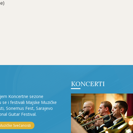
ne)
KONCERTI
ljem Koncertne sezone
ju se i festivali Majske Muzičke
ti, Sonemus Fest, Sarajevo
onal Guitar Festival.
Muzičke Svečanosti