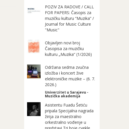
POZIV ZA RADOVE / CALL
FOR PAPERS: Časopis za
muzičku kulturu “Muzika” /
Journal for Music Culture
"Music"
Objavljen novi broj
Časopisa za muzičku
kulturu „Muzika“ (1/2026)
Održana sedma zvučna
izložba i koncert žive
elektroničke muzike – (6. 7.
2026.)
Univerzitet u Sarajevu -
Muzička akademija
Asistentu Fuadu Šetiću
pripala Specijalna nagrada
žirija za maestralno
orkestralno vođenje u
predstavi Tri boje cvekle