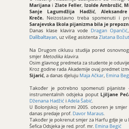
Marijana
i
Zlate Feller
,
Izolde Ambrožić
,
M
Sanje Lagumdžija Hadžić
,
Aleksandr
Kreče.
Neizostavno treba spomenuti i pr
Sarajevska škola pijanizma bila je prepozn
Danas klase klavira vode
Dragan Opančić
, uz višeg asistenta
Zlatana Božu
Dalibaltayan
Na Drugom ciklusu studija pored osnovno
smjer
Metodika klavira
.
Osim glavnog predmeta za studente je oduvijek 
Kroz godine rada Akademije ovaj predmet izm
Sijarić
, a danas djeluju
Maja Ačkar
,
Emina Beg
Također je potrebno spomenuti pijaniste -
instrumentalnih odsjeka poput
Ljiljane Pe
Dženana Hadžić
i
Adela Šabić
.
U Bolonjskoj reformi 2005. otvoren je smjer
danas predaje prof.
Davor Maraus
.
Također je pokrenut smjer za Harfu gdje je u k
Šefica Odsjeka je red. prof. mr.
Emina Begić