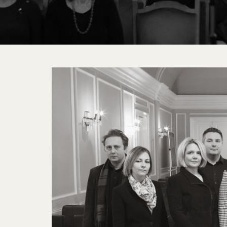
10
MAS
Grupni
portreti
2018.jpg