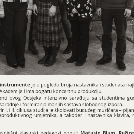
e instrumente
je u pogledu broja nastavnika i studenata najb
 Akademije i ima bogatu koncertnu produkciju.
udenti ovog Odsjeka intenzivno sarađuju sa studentima gu
saradnje i formiranja manjih sastava slobodnog izbora.
r I. i II. ciklusa studija je školovati budućeg muzičara – pijan
eproduktivnog umjetnika, a također i nastavnika klavira, 
uspješni klavirski pedagozi poput:
Matusje Blum
,
Ružice