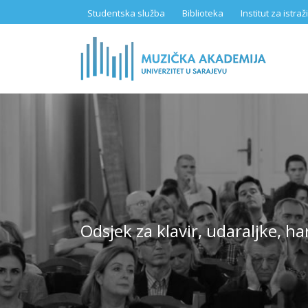
Skip
Studentska služba
Biblioteka
Institut za istr
to
main
content
Odsjek za klavir, udaraljke, h