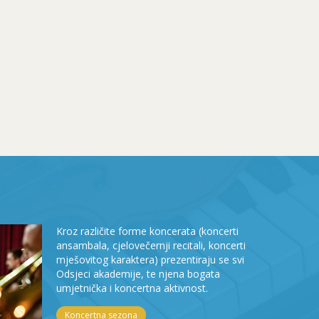
Kroz različite forme koncerata (koncerti
ansambala, cjelovečernji recitali, koncerti
mješovitog karaktera) prezentiraju se svi
Odsjeci akademije, te njena bogata
umjetnička i koncertna aktivnost.
Koncertna sezona