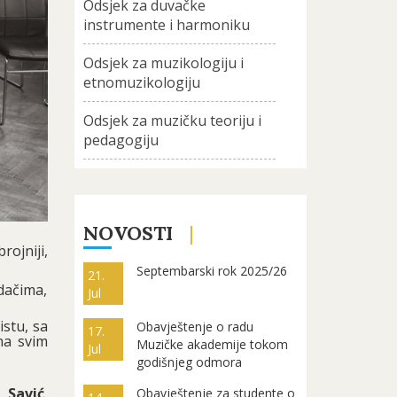
Odsjek za duvačke
instrumente i harmoniku
Odsjek za muzikologiju i
etnomuzikologiju
Odsjek za muzičku teoriju i
pedagogiju
NOVOSTI
rojniji,
Septembarski rok 2025/26
21.
dačima,
Jul
istu, sa
Obavještenje o radu
17.
na svim
Muzičke akademije tokom
Jul
godišnjeg odmora
 Savić
,
Obavještenje za studente o