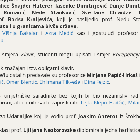
ilice Šnajder Huterer
,
Jasenke Dimitrijević
,
Dunje Dimit
e Romanić
,
Nede Stanković
,
Svetlane Chlaidze, 
of.
Borisa Kraljevića
, koji je naslijedio prof. Nedu Sta
ata i u granicama bivše države.
,
Višnja Bakalar
i
Azra Medić
kao i gostujući profeso
tu
.
g smjera
Klavir
, studenti mogu upisati i smjer
Korepeticij
značajan i tzv. obligatni klavir.
eđu ostalih predavale su profesorice
Mirjana Papić-Hrkaš
ić
,
Omer Blentić
,
Ehlimana Tikveša
i
Dina Fejzić
.
 umjetničke saradnike bez kojih bi bio nezamisliv rad
ćanac
, ali i onih sada zaposlenih:
Lejla Klepo-Hadžić
,
Mila
 za
Udaraljke
koji je vodio prof.
Joakim Anterot
iz Štokh
lasi prof.
Ljiljane Nestorovske
diplomirala jedna harfistica