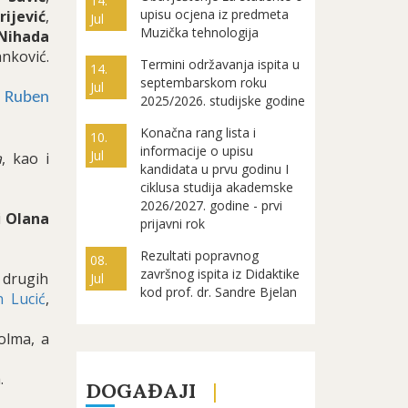
14.
upisu ocjena iz predmeta
rijević
,
Jul
Muzička tehnologija
Nihada
nković.
Termini održavanja ispita u
14.
septembarskom roku
Jul
r
Ruben
2025/2026. studijske godine
Konačna rang lista i
10.
informacije o upisu
Jul
a
, kao i
kandidata u prvu godinu I
ciklusa studija akademske
2026/2027. godine - prvi
i
Olana
prijavni rok
Rezultati popravnog
08.
završnog ispita iz Didaktike
 drugih
Jul
kod prof. dr. Sandre Bjelan
n Lucić
,
olma, a
.
DOGAĐAJI