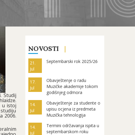
NOVOSTI
Septembarski rok 2025/26
21.
Jul
Obavještenje o radu
17.
Muzičke akademije tokom
Jul
godišnjeg odmora
 Studij
laidze.
Obavještenje za studente o
14.
u istoj
upisu ocjena iz predmeta
 studiju
Jul
Muzička tehnologija
a 2006.
Termini održavanja ispita u
14.
deralnim
septembarskom roku
Jul
zajedno