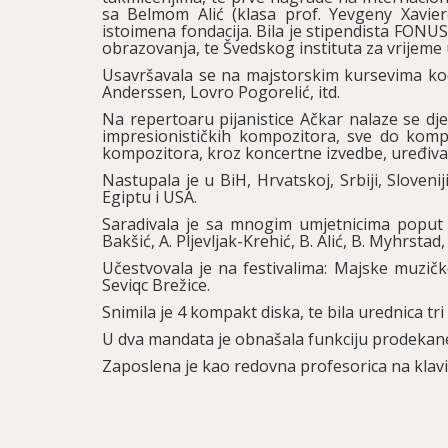
sa Belmom Alić (klasa prof. Yevgeny Xaviere
istoimena fondacija. Bila je stipendista FONU
obrazovanja, te Švedskog instituta za vrijeme
Usavršavala se na majstorskim kursevima kod 
Anderssen, Lovro Pogorelić, itd.
Na repertoaru pijanistice Ačkar nalaze se dje
impresionističkih kompozitora, sve do komp
kompozitora, kroz koncertne izvedbe, uređivan
Nastupala je u BiH, Hrvatskoj, Srbiji, Sloveniji
Egiptu i USA.
Saradivala je sa mnogim umjetnicima poput Y.
Bakšić, A. Pljevljak-Krehić, B. Alić, B. Myhrstad, 
Učestvovala je na festivalima: Majske muzičk
Seviqc Brežice.
Snimila je 4 kompakt diska, te bila urednica t
U dva mandata je obnašala funkciju prodeka
Zaposlena je kao redovna profesorica na klav