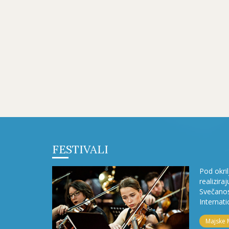
FESTIVALI
Pod okri
realizira
Svečanos
Internati
Majske 