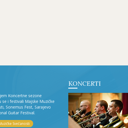
KONCERTI
ljem Koncertne sezone
ju se i festivali Majske Muzičke
ti, Sonemus Fest, Sarajevo
onal Guitar Festival.
Muzičke Svečanosti