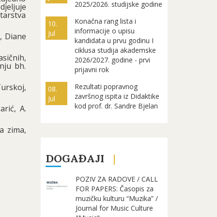
2025/2026. studijske godine
jeljuje
starstva
Konačna rang lista i
10.
informacije o upisu
Jul
, Diane
kandidata u prvu godinu I
ciklusa studija akademske
asičnih,
2026/2027. godine - prvi
nju bh.
prijavni rok
Turskoj,
Rezultati popravnog
08.
završnog ispita iz Didaktike
Jul
kod prof. dr. Sandre Bjelan
rić, A.
a zima,
DOGAĐAJI
POZIV ZA RADOVE / CALL
FOR PAPERS: Časopis za
muzičku kulturu “Muzika” /
Journal for Music Culture