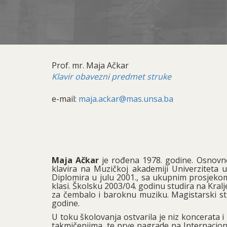
Prof. mr. Maja Ačkar
Klavir obavezni predmet struke
e-mail:
maja.ackar@mas.unsa.ba
Maja Ačkar
je rođena 1978. godine. Osnovno 
klavira na Muzičkoj akademiji Univerziteta u
Diplomira u julu 2001., sa ukupnim prosjekom
klasi. Školsku 2003/04. godinu studira na Kral
za čembalo i baroknu muziku. Magistarski stu
godine.
U toku školovanja ostvarila je niz koncerata i
takmičenjima, te prve nagrade na Internacion