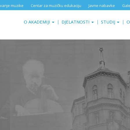
aživanje muzike
Centar za muzičku edukaciju
Javne nabavke
Gale
O AKADEMIJI
DJELATNOSTI
STUDIJ
O