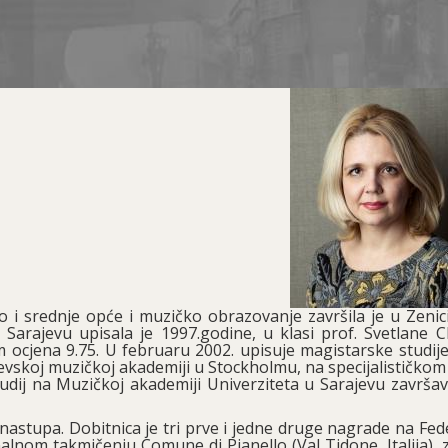
i srednje opće i muzičko obrazovanje završila je u Zenici.
 Sarajevu upisala je 1997.godine, u klasi prof. Svetlane Ch
 ocjena 9.75. U februaru 2002. upisuje magistarske studije 
jevskoj muzičkoj akademiji u Stockholmu, na specijalističkom
dij na Muzičkoj akademiji Univerziteta u Sarajevu završav
 nastupa. Dobitnica je tri prve i jedne druge nagrade na Fe
alnom takmičenju Comune di Pianello (Val Tidone, Italija), 