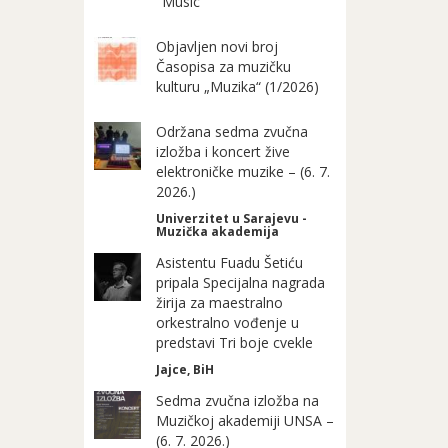
"Music"
Objavljen novi broj
Časopisa za muzičku
kulturu „Muzika“ (1/2026)
Održana sedma zvučna
izložba i koncert žive
elektroničke muzike – (6. 7.
2026.)
Univerzitet u Sarajevu -
Muzička akademija
Asistentu Fuadu Šetiću
pripala Specijalna nagrada
žirija za maestralno
orkestralno vođenje u
predstavi Tri boje cvekle
Jajce, BiH
Sedma zvučna izložba na
Muzičkoj akademiji UNSA –
(6. 7. 2026.)