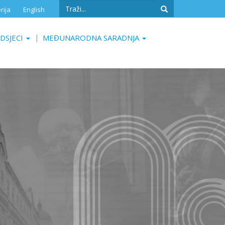
Search
rija
English
form
Search
DSJECI
MEĐUNARODNA SARADNJA