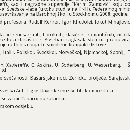
ff), kao i nagradne stipendije “Karim Zaimović” koju dod
S-a, Švedske vlade (u toku studija na KNH), Federalnog mini
 usavršavanja na Baroknoj školi u Stockholmu 2008. godine.
profesora: Rudolf Kehrer, Igor Khudolei, Jokut Mihajlović
la od renesansnih, baroknih, klasičnih, romantičnih, neokl
ozitora današnjice. Poseban naglasak stoji na promovira
je notnih izdanja, te snimljene kompakt diskove.
, Italiji, Poljskoj, Švedskoj, Norveškoj, Njemačkoj, Španiji, 
 Xaviereffa, C. Askina, U. Soderberg, U. Westerberg, I. Ša
itd.
e svečanosti, Bašaršijske noći, Zeničko proljeće, Sarajevsk
ri sveska Antologije klavirske muzike bh. kompozitora.
nese za međunarodnu saradnju.
irskom odsjeku.