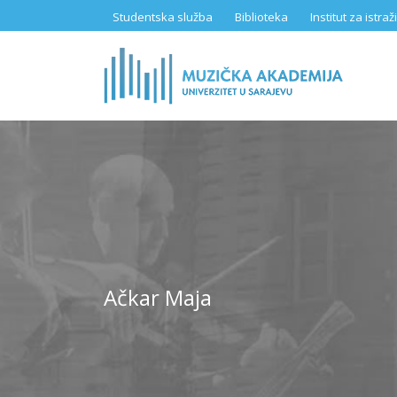
Skip
Studentska služba
Biblioteka
Institut za istr
to
main
content
Ačkar Maja