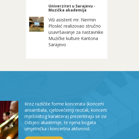
Univerzitet u Sarajevu -
Muzička akademija
Viši asistent mr. Nermin
Ploskić realizovao stručno
usavršavanje za nastavnike
Muzičke kulture Kantona
Sarajevo
Kroz različite forme koncerata (koncerti
ansambala, cjelovečernji recitali, koncerti
mješovitog karaktera) prezentiraju se svi
Odsjeci akademije, te njena bogata
umjetnička i koncertna aktivnost.