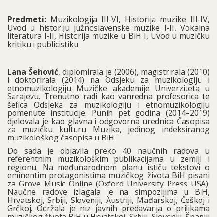
Predmeti:
Muzikologija III-VI, Historija muzike III-IV,
Uvod u historiju južnoslavenske muzike I-II, Vokalna
literatura I-II, Historija muzike u BiH I, Uvod u muzičku
kritiku i publicistiku
Lana Šehović
, diplomirala je (2006), magistrirala (2010)
i doktorirala (2014) na Odsjeku za muzikologiju i
etnomuzikologiju Muzičke akademije Univerziteta u
Sarajevu. Trenutno radi kao vanredna profesorica te
šefica Odsjeka za muzikologiju i etnomuzikologiju
pomenute institucije. Punih pet godina (2014–2019)
djelovala je kao glavna i odgovorna urednica Časopisa
za muzičku kulturu Muzika, jedinog indeksiranog
muzikološkog časopisa u BiH.
Do sada je objavila preko 40 naučnih radova u
referentnim muzikološkim publikacijama u zemlji i
regionu. Na međunarodnom planu ističu tekstovi o
eminentim protagonistima muzičkog života BiH pisani
za Grove Music Online (Oxford University Press USA).
Naučne radove izlagala je na simpozijima u BiH,
Hrvatskoj, Srbiji, Sloveniji, Austriji, Mađarskoj, Češkoj i
Grčkoj. Održala je niz javnih predavanja o prilikama
muzičkog života BiH u Hrvatskoj, Srbiji, Sloveniji, Španiji