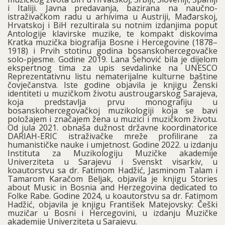
i Italiji. Javna predavanja, bazirana na naučno-
istraživačkom radu u arhivima u Austriji, Mađarskoj,
Hrvatskoj i BiH rezultirala su notnim izdanjima poput
Antologije klavirske muzike, te kompakt diskovima
Kratka muzička biografija Bosne i Hercegovine (1878–
1918) i Prvih stotinu godina bosanskohercegovačke
solo-pjesme. Godine 2019. Lana Šehović bila je dijelom
ekspertnog tima za upis sevdalinke na UNESCO
Reprezentativnu listu nematerijalne kulturne baštine
čovječanstva. Iste godine objavila je knjigu Ženski
identiteti u muzičkom životu austrougarskog Sarajeva,
koja predstavlja prvu monografiju u
bosanskohercegovačkoj muzikologiji koja se bavi
položajem i značajem žena u muzici i muzičkom životu.
Od jula 2021. obnaša dužnost državne koordinatorice
DARIAH-ERIC istraživačke mreže profilirane za
humanističke nauke i umjetnost. Godine 2022. u izdanju
Instituta za Muzikologiju Muzičke akademije
Univerziteta u Sarajevu i Svenskt visarkiv, u
koautorstvu sa dr. Fatimom Hadžić, Jasminom Talam i
Tamarom Karačom Beljak, objavila je knjigu Stories
about Music in Bosnia and Herzegovina dedicated to
Folke Rabe. Godine 2024, u koautorstvu sa dr. Fatimom
Hadžić, objavila je knjigu František Matejovsky: Češki
muzičar u Bosni i Hercegovini, u izdanju Muzičke
akademije Univerziteta u Sarajevu.