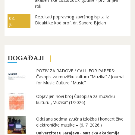
akademske 2026/2027. godine - prvi prijavni
rok
Rezultati popravnog završnog ispita iz
08.
Didaktike kod prof. dr. Sandre Bjelan
Jul
DOGAĐAJI
POZIV ZA RADOVE / CALL FOR PAPERS:
Časopis za muzičku kulturu “Muzika” / Journal
for Music Culture "Music"
Objavljen novi broj Časopisa za muzičku
kulturu „Muzika“ (1/2026)
Održana sedma zvučna izložba i koncert žive
elektroničke muzike – (6. 7. 2026.)
Univerzitet u Sarajevu - Muzička akademija