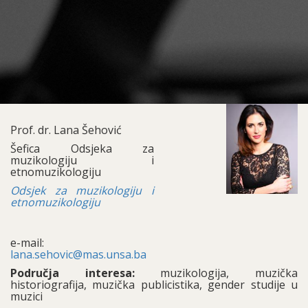
Prof. dr. Lana Šehović
Šefica Odsjeka za
muzikologiju i
etnomuzikologiju
Odsjek za muzikologiju i
etnomuzikologiju
e-mail:
lana.sehovic@mas.unsa.ba
Područja interesa:
muzikologija, muzička
historiografija, muzička publicistika, gender studije u
muzici