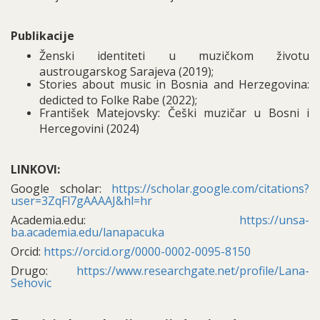
Publikacije
Ženski identiteti u muzičkom životu
austrougarskog Sarajeva (2019);
Stories about music in Bosnia and Herzegovina:
dedicted to Folke Rabe (2022);
František Matejovsky: Češki muzičar u Bosni i
Hercegovini (2024)
LINKOVI:
Google scholar:
https://scholar.google.com/citations?
user=3ZqFl7gAAAAJ&hl=hr
Academia.edu:
https://unsa-
ba.academia.edu/lanapacuka
Orcid:
https://orcid.org/0000-0002-0095-8150
Drugo:
https://www.researchgate.net/profile/Lana-
Sehovic