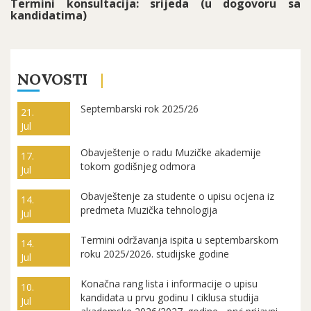
Termini konsultacija: srijeda (u dogovoru sa
kandidatima)
NOVOSTI
Septembarski rok 2025/26
21.
Jul
Obavještenje o radu Muzičke akademije
17.
tokom godišnjeg odmora
Jul
Obavještenje za studente o upisu ocjena iz
14.
predmeta Muzička tehnologija
Jul
Termini održavanja ispita u septembarskom
14.
roku 2025/2026. studijske godine
Jul
Konačna rang lista i informacije o upisu
10.
kandidata u prvu godinu I ciklusa studija
Jul