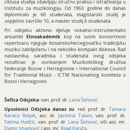
ciklusa studija obavljaju stručnu praksu i istraživanja u
Institutu za muzikologiju. Od 1963. godine do danas
diplomiralo je 60 studenata, magistarski studij je
uspješno završilo 10, a master studij 6 studenata.
Pri odsjeku aktivno djeluje vokalno-instrumentalni
ansambl
Etnoakademik
koji na svom koncertnom
repertoaru njeguje bosanskohercegovačku tradicijsku
muziku zabilježenu i na nekoliko kompakt diskova. Rad
nastavnika, saradnika i studenata ovog odsjeka
rezultirao je osnivanjem Muzikološkog društva
Federacije Bosne i Hercegovine i International Council
for Traditional Music - ICTM Nacionalnog komiteta u
Bosni i Hercegovini.
Šefica Odsjeka
: van. prof. dr.
Lana Š
ehović
Uposlenici Odsjeka danas su
: red. prof. dr.
Tamara
Karača Beljak
, acc. dr.
Jasmina Talam
, van. prof. dr.
Fatima Hadžić
, van. prof. dr.
Lana
Šehović
, viši ass. mr.
Damir Imamović
i ass. mr.
Rijad Kaniža
.