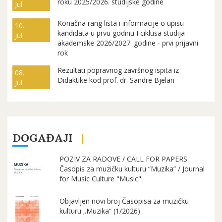
roku 2025/2026. studijske godine
Jul
Konačna rang lista i informacije o upisu
10.
kandidata u prvu godinu I ciklusa studija
Jul
akademske 2026/2027. godine - prvi prijavni
rok
Rezultati popravnog završnog ispita iz
08.
Didaktike kod prof. dr. Sandre Bjelan
Jul
DOGAĐAJI
POZIV ZA RADOVE / CALL FOR PAPERS:
Časopis za muzičku kulturu “Muzika” / Journal
for Music Culture "Music"
Objavljen novi broj Časopisa za muzičku
kulturu „Muzika“ (1/2026)