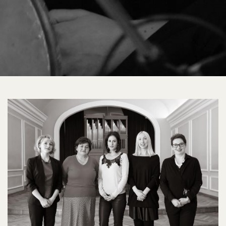
etnomuzikologijaIN.jpg