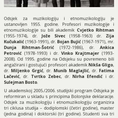
Odsjek za muzikologiju i etnomuzikologiju je
ustanovljen 1955. godine. Profesori muzikologije i
etnomuzikologije su bili akademik
Cvjetko Rihtman
(1955-1974), dr.
Jože Sivec
(1958-1963) dr.
Zija
Kučukalić
(1963-1991), dr.
Bojan Bujić
(1967-1971), mr.
Dunja Rihtman-Šotrić
(1972-1986), dr.
Ankica
Petrović
(1978-1993) i dr.
Vinko Krajtmajer
(1993-
2008). Od 1995. godine na Odsjeku su povremeno bili
angažirani i gostujući profesori: akademik
Nikša Gligo
,
dr.
Miljenko Grgić
, dr.
Munib Maglajlić
, dr.
Fatima
Lačević
, dr.
Tvrtko Zebec
, dr.
Nirha Efendić
i dr.
Sulejman Bosto
.
U akademskoj 2005./2006. studijski program Odsjeka je
reformiran u skladu s principima Bolonjske deklaracije.
Odsjek za muzikologiju i etnomuzikologiju organizira
tri ciklusa studija – dodiplomski (četiri godine), master
(jedna godina) i doktorski (tri godine). Studenti sva tri