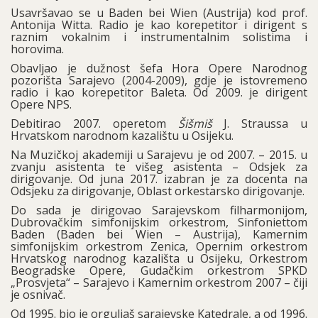
Usavršavao se u Baden bei Wien (Austrija) kod prof.
Antonija Witta. Radio je kao korepetitor i dirigent s
raznim vokalnim i instrumentalnim solistima i
horovima.
Obavljao je dužnost šefa Hora Opere Narodnog
pozorišta Sarajevo (2004-2009), gdje je istovremeno
radio i kao korepetitor Baleta. Od 2009. je dirigent
Opere NPS.
Debitirao 2007. operetom
Šišmiš
J. Straussa u
Hrvatskom narodnom kazalištu u Osijeku.
Na Muzičkoj akademiji u Sarajevu je od 2007. – 2015. u
zvanju asistenta te višeg asistenta – Odsjek za
dirigovanje. Od juna 2017. izabran je za docenta na
Odsjeku za dirigovanje, Oblast orkestarsko dirigovanje.
Do sada je dirigovao Sarajevskom filharmonijom,
Dubrovačkim simfonijskim orkestrom, Sinfoniettom
Baden (Baden bei Wien – Austrija), Kamernim
simfonijskim orkestrom Zenica, Opernim orkestrom
Hrvatskog narodnog kazališta u Osijeku, Orkestrom
Beogradske Opere, Gudačkim orkestrom SPKD
„Prosvjeta“ – Sarajevo i Kamernim orkestrom 2007 – čiji
je osnivač.
Od 1995. bio je orguljaš sarajevske Katedrale, a od 1996.