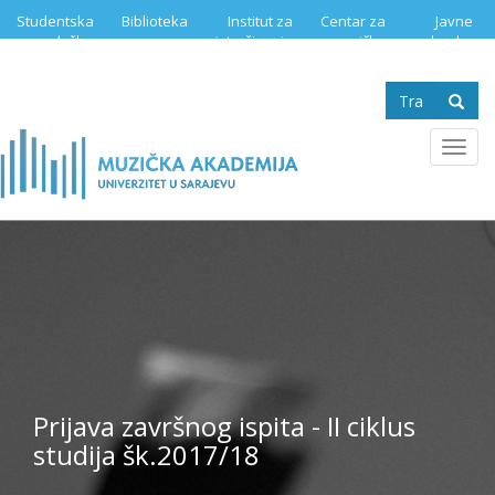
Skip
Studentska
Biblioteka
Institut za
Centar za
Javne
to
služba
istraživanje
muzičku
nabavke
main
muzike
edukaciju
content
Search
form
Se
Toggl
navig
Prijava završnog ispita - II ciklus
studija šk.2017/18