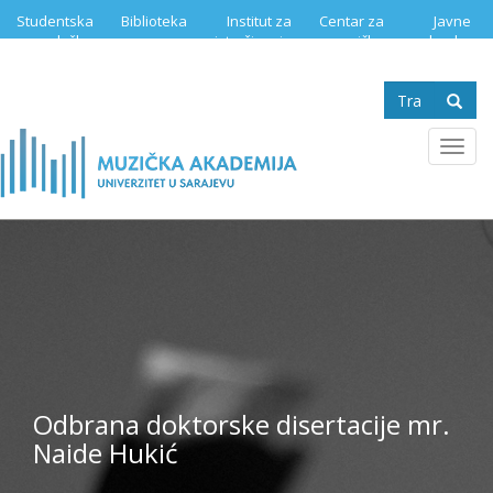
Skip
Studentska
Biblioteka
Institut za
Centar za
Javne
to
služba
istraživanje
muzičku
nabavke
main
muzike
edukaciju
content
Search
form
Se
Toggl
navig
Odbrana doktorske disertacije mr.
Naide Hukić