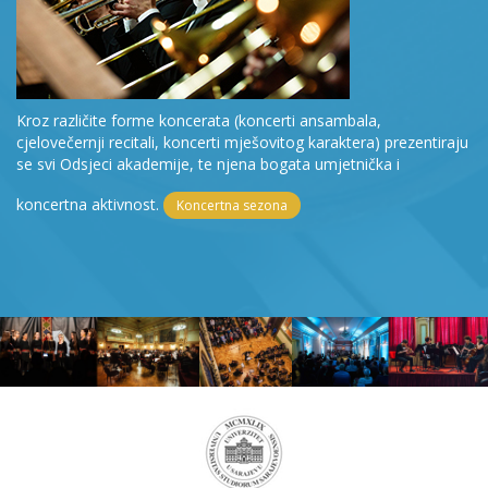
Kroz različite forme koncerata (koncerti ansambala,
cjelovečernji recitali, koncerti mješovitog karaktera) prezentiraju
se svi Odsjeci akademije, te njena bogata umjetnička i
koncertna aktivnost.
Koncertna sezona