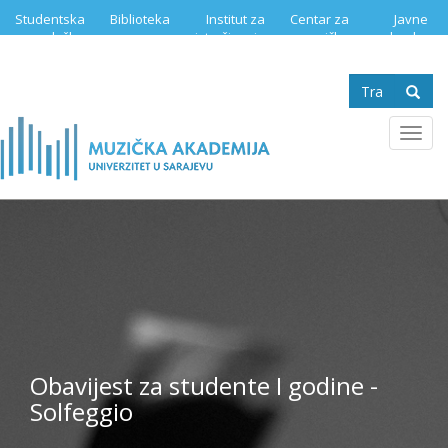
Skip
Studentska
Biblioteka
Institut za
Centar za
Javne
to
služba
istraživanje
muzičku
nabavke
main
muzike
edukaciju
content
Search
form
Se
Toggl
navig
Obavijest za studente I godine -
Solfeggio