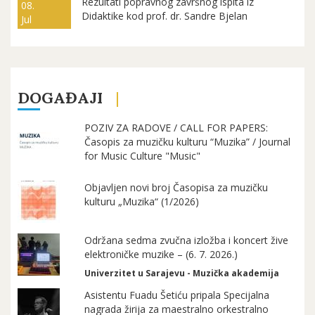
Rezultati popravnog završnog ispita iz
08.
Didaktike kod prof. dr. Sandre Bjelan
Jul
DOGAĐAJI
POZIV ZA RADOVE / CALL FOR PAPERS:
Časopis za muzičku kulturu “Muzika” / Journal
for Music Culture "Music"
Objavljen novi broj Časopisa za muzičku
kulturu „Muzika“ (1/2026)
Održana sedma zvučna izložba i koncert žive
elektroničke muzike – (6. 7. 2026.)
Univerzitet u Sarajevu - Muzička akademija
Asistentu Fuadu Šetiću pripala Specijalna
nagrada žirija za maestralno orkestralno