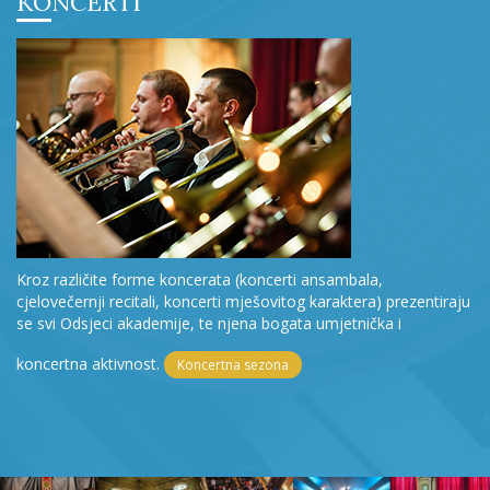
KONCERTI
Kroz različite forme koncerata (koncerti ansambala,
cjelovečernji recitali, koncerti mješovitog karaktera) prezentiraju
se svi Odsjeci akademije, te njena bogata umjetnička i
koncertna aktivnost.
Koncertna sezona