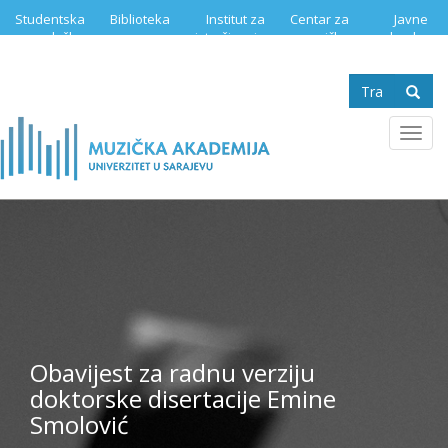
Skip
Studentska
Biblioteka
Institut za
Centar za
Javne
to
služba
istraživanje
muzičku
nabavke
main
muzike
edukaciju
content
Search
form
Se
Toggl
navig
Obavijest za radnu verziju
doktorske disertacije Emine
Smolović