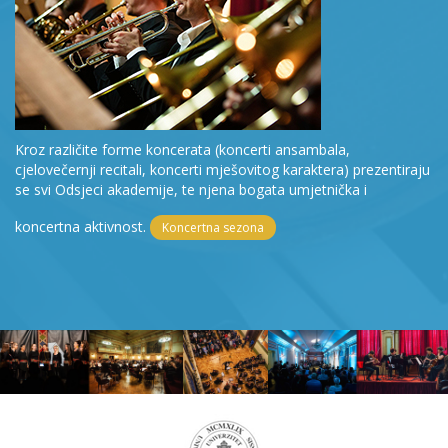
Kroz različite forme koncerata (koncerti ansambala,
cjelovečernji recitali, koncerti mješovitog karaktera) prezentiraju
se svi Odsjeci akademije, te njena bogata umjetnička i
koncertna aktivnost.
Koncertna sezona