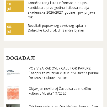
Konačna rang lista i informacije o upisu
10.
kandidata u prvu godinu I ciklusa studija
Jul
akademske 2026/2027. godine - prvi prijavni
rok
Rezultati popravnog završnog ispita iz
08.
Didaktike kod prof. dr. Sandre Bjelan
Jul
DOGAĐAJI
POZIV ZA RADOVE / CALL FOR PAPERS:
Časopis za muzičku kulturu “Muzika” / Journal
for Music Culture "Music"
Objavljen novi broj Časopisa za muzičku
kulturu „Muzika“ (1/2026)
Održana sedma zvučna izložba i koncert žive