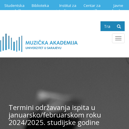
Skip
Studentska
Biblioteka
Institut za
Centar za
Javne
to
služba
istraživanje
muzičku
nabavke
main
muzike
edukaciju
content
Search
form
Se
Toggl
navig
Termini održavanja ispita u
januarsko/februarskom roku
2024/2025. studijske godine